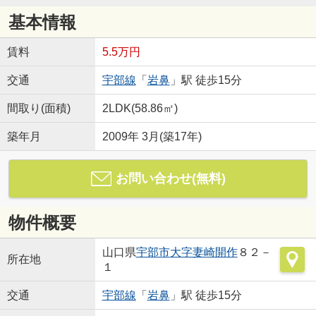
基本情報
賃料
5.5万円
交通
宇部線
「
岩鼻
」駅 徒歩15分
間取り(面積)
2LDK(58.86㎡)
築年月
2009年 3月(築17年)
お問い合わせ(無料)
物件概要
山口県
宇部市
大字妻崎開作
８２－
所在地
１
交通
宇部線
「
岩鼻
」駅 徒歩15分