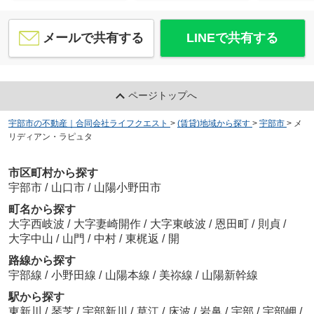
メールで共有する
LINEで共有する
ページトップへ
宇部市の不動産｜合同会社ライフクエスト
>
(賃貸)地域から探す
>
宇部市
>
メ
リディアン・ラピュタ
市区町村から探す
宇部市
/
山口市
/
山陽小野田市
町名から探す
大字西岐波
/
大字妻崎開作
/
大字東岐波
/
恩田町
/
則貞
/
大字中山
/
山門
/
中村
/
東梶返
/
開
路線から探す
宇部線
/
小野田線
/
山陽本線
/
美祢線
/
山陽新幹線
駅から探す
東新川
/
琴芝
/
宇部新川
/
草江
/
床波
/
岩鼻
/
宇部
/
宇部岬
/