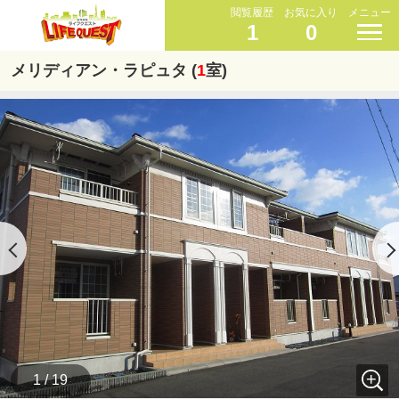
閲覧履歴
お気に入り
メニュー
1
0
メリディアン・ラピュタ (
1
室)
1 / 19