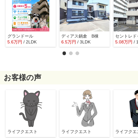
グランドール
ディアス鍋倉 B棟
セントレド
5.6
万
円
/ 2LDK
6.5
万
円
/ 3LDK
5.08
万
円
/ 
お客様の声
ライフクエスト
ライフクエスト
ライフク