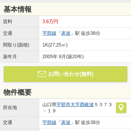
基本情報
賃料
3.6万円
交通
宇部線
「
床波
」駅 徒歩38分
間取り(面積)
1K(27.25㎡)
築年月
2005年 9月(築20年)
お問い合わせ(無料)
物件概要
山口県
宇部市
大字西岐波
５３７３
所在地
－１９
交通
宇部線
「
床波
」駅 徒歩38分