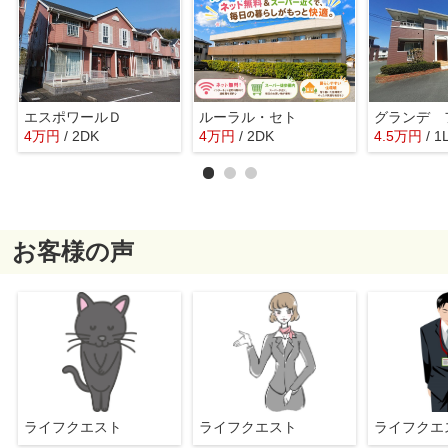
エスポワールＤ
ルーラル・セト
4
万
円
/ 2DK
4
万
円
/ 2DK
4.5
万
円
/ 1
お客様の声
ライフクエスト
ライフクエスト
ライフク