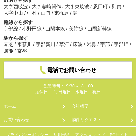
町名から探す
大字西岐波
/
大字妻崎開作
/
大字東岐波
/
恩田町
/
則貞
/
大字中山
/
中村
/
山門
/
東梶返
/
開
路線から探す
宇部線
/
小野田線
/
山陽本線
/
美祢線
/
山陽新幹線
駅から探す
琴芝
/
東新川
/
宇部新川
/
草江
/
床波
/
岩鼻
/
宇部
/
宇部岬
/
居能
/
常盤
電話でお問い合わせ
営業時間：
9:30～18：00
定休日：
毎日曜日、水曜日、祝日
ホーム
会社概要
お問い合わせ
物件リクエスト
プライバシーポリシー
利用規約
アクセスマップ
PCサイト