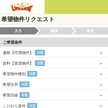
希望物件リクエスト
入力
確認
送信
ご希望条件
価格【売買物件】
任意
賃料【賃貸物件】
任意
希望物件種別
任意
希望住所
任意
希望沿線
任意
こだわり条件
任意