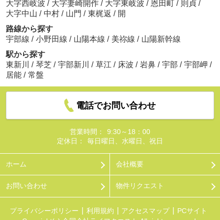
大字西岐波
/
大字妻崎開作
/
大字東岐波
/
恩田町
/
則貞
/
大字中山
/
中村
/
山門
/
東梶返
/
開
路線から探す
宇部線
/
小野田線
/
山陽本線
/
美祢線
/
山陽新幹線
駅から探す
東新川
/
琴芝
/
宇部新川
/
草江
/
床波
/
岩鼻
/
宇部
/
宇部岬
/
居能
/
常盤
電話でお問い合わせ
営業時間：
9:30～18：00
定休日：
毎日曜日、水曜日、祝日
ホーム
会社概要
お問い合わせ
物件リクエスト
プライバシーポリシー
利用規約
アクセスマップ
PCサイト