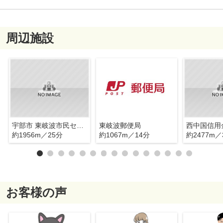
周辺施設
宇部市 東岐波市民センター
東岐波郵便局
約1956m／25分
約1067m／14分
約2477m／
お客様の声