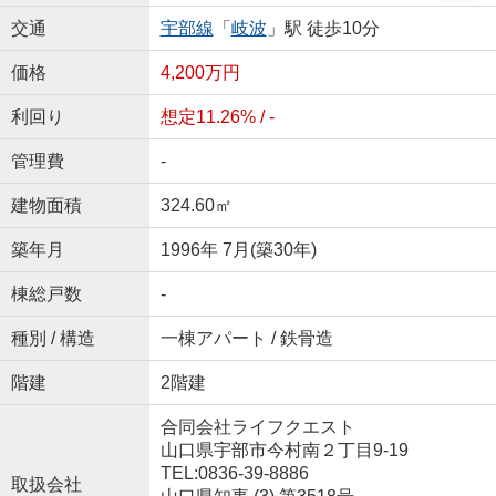
交通
宇部線
「
岐波
」駅 徒歩10分
価格
4,200万円
利回り
想定11.26% / -
管理費
-
建物面積
324.60㎡
築年月
1996年 7月(築30年)
棟総戸数
-
種別 / 構造
一棟アパート / 鉄骨造
階建
2階建
合同会社ライフクエスト
山口県宇部市今村南２丁目9-19
TEL:0836-39-8886
取扱会社