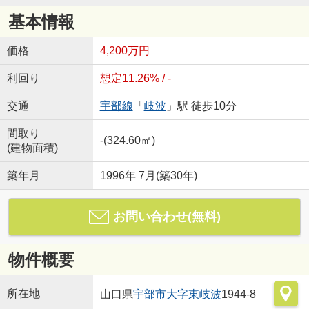
基本情報
価格
4,200万円
利回り
想定11.26% / -
交通
宇部線
「
岐波
」駅 徒歩10分
間取り
-(324.60㎡)
(建物面積)
築年月
1996年 7月(築30年)
お問い合わせ(無料)
物件概要
所在地
山口県
宇部市
大字東岐波
1944-8