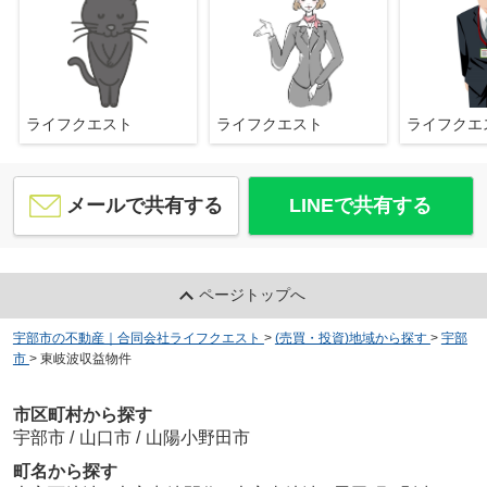
ライフクエスト
ライフクエスト
ライフク
メールで共有する
LINEで共有する
ページトップへ
宇部市の不動産｜合同会社ライフクエスト
>
(売買・投資)地域から探す
>
宇部
市
>
東岐波収益物件
市区町村から探す
宇部市
/
山口市
/
山陽小野田市
町名から探す