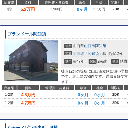
所在階
賃料
管理費・共益費
敷金
礼金
間取り
5.2
万円
0ヶ月
1階
2,900円
6.2万円
2DK
プランドール阿知須
山口県
山口市
阿知須
住所
交通
宇部線
「
阿知須
」駅 徒歩12分
築47年
2階建
鉄骨
築年
階数
構造
徒歩12分の場所に山口市立阿知須小学
です。最上階の物件です。通風良好で常
ます...
所在階
賃料
管理費・共益費
敷金
礼金
間取り
4.5
万円
0ヶ月
0ヶ月
1-2階
-
2DK
4.7
万円
0ヶ月
0ヶ月
1-2階
-
2DK
シャーメゾン西中町 B棟