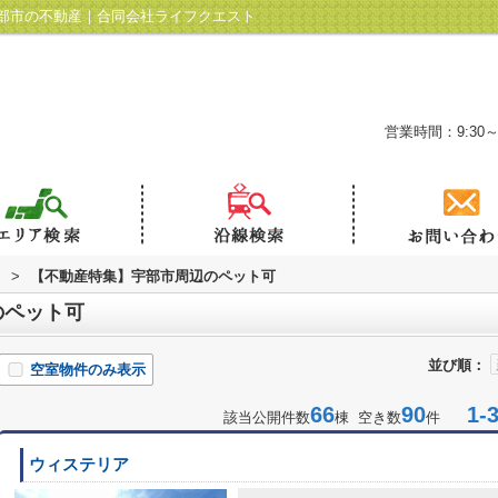
部市の不動産｜合同会社ライフクエスト
営業時間：9:30～
ト
>
【不動産特集】宇部市周辺のペット可
のペット可
並び順：
空室物件のみ表示
66
90
1-3
該当公開件数
棟 空き数
件
ウィステリア