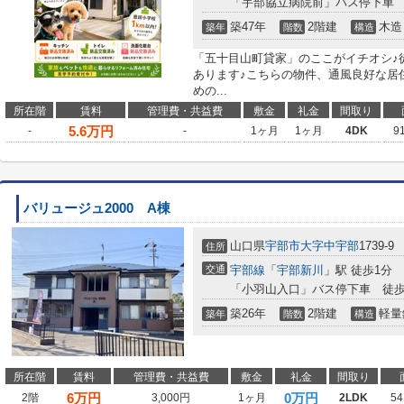
「宇部協立病院前」バス停下車 
築47年
2階建
木造
築年
階数
構造
「五十目山町貸家」のここがイチオシ♪
あります♪こちらの物件、通風良好な居
めの...
所在階
賃料
管理費・共益費
敷金
礼金
間取り
5.6
万円
-
-
1ヶ月
1ヶ月
4DK
9
バリュージュ2000 A棟
山口県
宇部市
大字中宇部
1739-9
住所
交通
宇部線
「
宇部新川
」駅 徒歩1分
「小羽山入口」バス停下車 徒歩
築26年
2階建
軽量
築年
階数
構造
所在階
賃料
管理費・共益費
敷金
礼金
間取り
6
万円
0万円
2階
3,000円
1ヶ月
2LDK
54