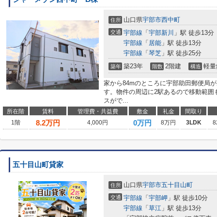
山口県
宇部市
西中町
住所
交通
宇部線
「
宇部新川
」駅 徒歩13分
宇部線
「
居能
」駅 徒歩13分
宇部線
「
琴芝
」駅 徒歩25分
築23年
2階建
軽量
築年
階数
構造
家から84mのところに宇部助田郵便局
す。物件の周辺に2駅あるので移動範囲
スがで...
所在階
賃料
管理費・共益費
敷金
礼金
間取り
8.2
万円
0万円
1階
4,000円
8万円
3LDK
8
五十目山町貸家
山口県
宇部市
五十目山町
住所
交通
宇部線
「
宇部岬
」駅 徒歩10分
宇部線
「
草江
」駅 徒歩13分