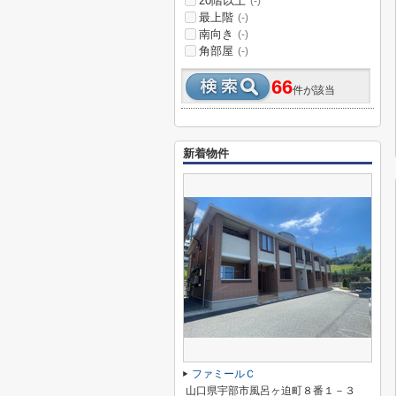
20階以上
(-)
最上階
(-)
南向き
(-)
角部屋
(-)
66
件が該当
新着物件
ファミールＣ
山口県宇部市風呂ヶ迫町８番１－３