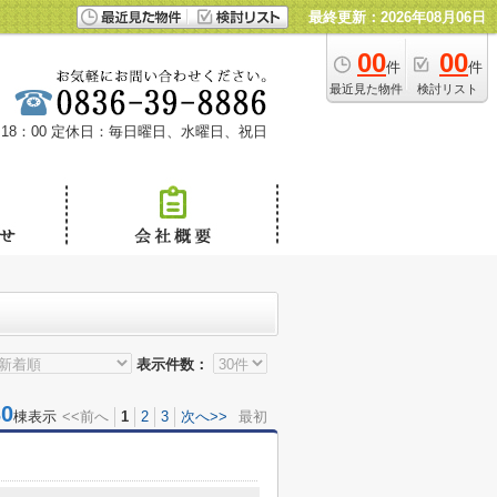
最終更新：2026年08月06日
00
00
件
件
最近見た物件
検討リスト
18：00
定休日：毎日曜日、水曜日、祝日
表示件数：
0
棟表示
<<前へ
1
2
3
次へ>>
最初