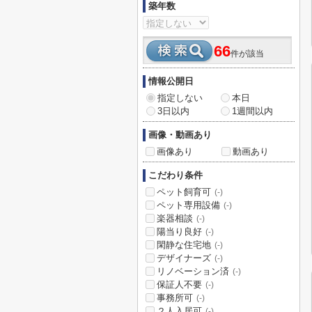
築年数
66
件が該当
情報公開日
指定しない
本日
3日以内
1週間以内
画像・動画あり
画像あり
動画あり
こだわり条件
ペット飼育可
(-)
ペット専用設備
(-)
楽器相談
(-)
陽当り良好
(-)
閑静な住宅地
(-)
デザイナーズ
(-)
リノベーション済
(-)
保証人不要
(-)
事務所可
(-)
２人入居可
(-)