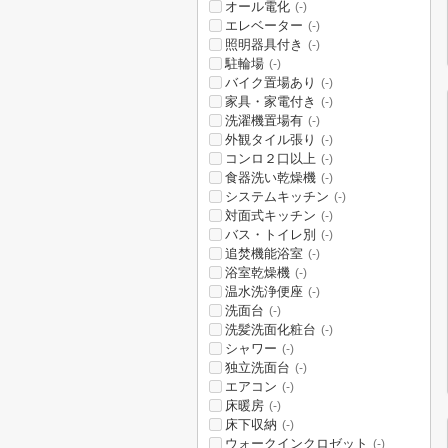
オール電化
(-)
エレベーター
(-)
照明器具付き
(-)
駐輪場
(-)
バイク置場あり
(-)
家具・家電付き
(-)
洗濯機置場有
(-)
外観タイル張り
(-)
コンロ２口以上
(-)
食器洗い乾燥機
(-)
システムキッチン
(-)
対面式キッチン
(-)
バス・トイレ別
(-)
追焚機能浴室
(-)
浴室乾燥機
(-)
温水洗浄便座
(-)
洗面台
(-)
洗髪洗面化粧台
(-)
シャワー
(-)
独立洗面台
(-)
エアコン
(-)
床暖房
(-)
床下収納
(-)
ウォークインクロゼット
(-)