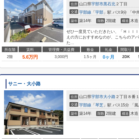
山口県
宇部市
黒石北
２丁目
住所
交通
宇部線
「
宇部
」駅 バス9分 「中
築14年
2階建
木造
築年
階数
構造
ぜひ一度見ていただきたい、「Ｈｉｌｌ
えの方におすすめなのが、こちらのアパ
た...
所在階
賃料
管理費・共益費
敷金
礼金
間取り
5.6
万円
0ヶ月
2階
3,000円
1.5ヶ月
2DK
サニー・大小路
山口県
宇部市
大小路
２丁目８番
住所
交通
宇部線
「
琴芝
」駅 バス15分 「
築14年
2階建
木造
築年
階数
構造