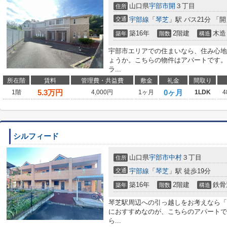
山口県
宇部市
開
３丁目
住所
交通
宇部線
「
琴芝
」駅 バス21分 「開
築16年
2階建
木造
築年
階数
構造
宇部市エリアでの住まいなら、住み心地
ょうか。こちらの物件はアパートです。
ラ...
所在階
賃料
管理費・共益費
敷金
礼金
間取り
5.3
万円
0ヶ月
1階
4,000円
1ヶ月
1LDK
4
シルフィード
山口県
宇部市
中村
３丁目
住所
交通
宇部線
「
琴芝
」駅 徒歩19分
築16年
2階建
鉄骨
築年
階数
構造
琴芝駅周辺への引っ越しをお考えなら「
におすすめなのが、こちらのアパートで
ら...