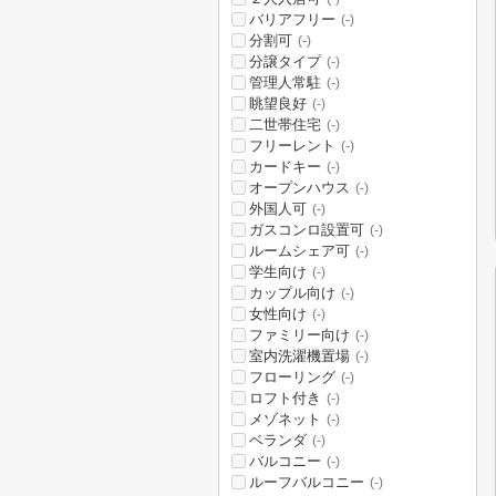
バリアフリー
(-)
分割可
(-)
分譲タイプ
(-)
管理人常駐
(-)
眺望良好
(-)
二世帯住宅
(-)
フリーレント
(-)
カードキー
(-)
オープンハウス
(-)
外国人可
(-)
ガスコンロ設置可
(-)
ルームシェア可
(-)
学生向け
(-)
カップル向け
(-)
女性向け
(-)
ファミリー向け
(-)
室内洗濯機置場
(-)
フローリング
(-)
ロフト付き
(-)
メゾネット
(-)
ベランダ
(-)
バルコニー
(-)
ルーフバルコニー
(-)