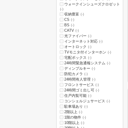
ウォークインシューズクロゼット
(-)
収納豊富
(-)
CS
(-)
BS
(-)
CATV
(-)
光ファイバー
(-)
インターネット対応
(-)
オートロック
(-)
TVモニタ付インターホン
(-)
宅配ボックス
(-)
24時間緊急通報システム
(-)
ディンプルキー
(-)
防犯カメラ
(-)
24時間有人管理
(-)
フロントサービス
(-)
24時間ゴミ出し可
(-)
住戸内覧可能
(-)
コンシェルジュサービス
(-)
駐車場あり
(-)
2階以上
(-)
1階の物件
(-)
10階以上
(-)