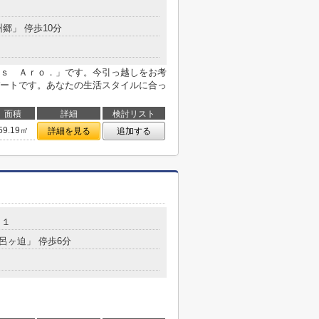
州郷」 停歩10分
ｓ Ａｒｏ．」です。今引っ越しをお考
ートです。あなたの生活スタイルに合っ
面積
詳細
検討リスト
59.19㎡
詳細を見る
追加する
１１
風呂ヶ迫」 停歩6分