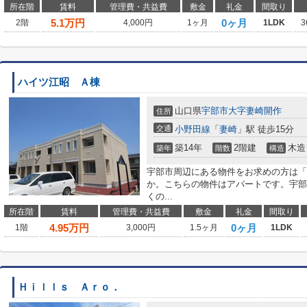
所在階
賃料
管理費・共益費
敷金
礼金
間取り
5.1
万円
0ヶ月
2階
4,000円
1ヶ月
1LDK
3
ハイツ江昭 Ａ棟
山口県
宇部市
大字妻崎開作
住所
交通
小野田線
「
妻崎
」駅 徒歩15分
築14年
2階建
木造
築年
階数
構造
宇部市周辺にある物件をお求めの方は「
か。こちらの物件はアパートです。宇部
くの...
所在階
賃料
管理費・共益費
敷金
礼金
間取り
4.95
万円
0ヶ月
1階
3,000円
1.5ヶ月
1LDK
Ｈｉｌｌｓ Ａｒｏ．