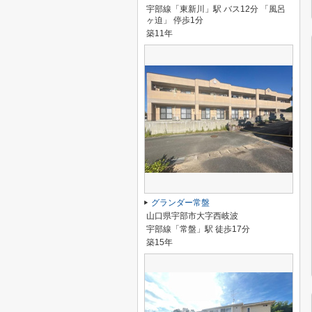
宇部線「東新川」駅 バス12分 「風呂
ヶ迫」 停歩1分
築11年
グランダー常盤
山口県宇部市大字西岐波
宇部線「常盤」駅 徒歩17分
築15年