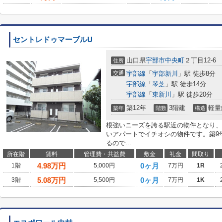
セントレドゥマーブルU
山口県
宇部市
中央町
２丁目12-6
住所
交通
宇部線
「
宇部新川
」駅 徒歩8分
宇部線
「
琴芝
」駅 徒歩14分
宇部線
「
東新川
」駅 徒歩20分
築12年
3階建
軽量
築年
階数
構造
根強いニーズを誇る駅近の物件となり、
いアパートでイチオシの物件です。築9
るので...
所在階
賃料
管理費・共益費
敷金
礼金
間取り
4.98
万円
0ヶ月
1階
5,000円
7万円
1R
5.08
万円
0ヶ月
3階
5,500円
7万円
1K