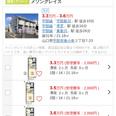
メゾングレイス
賃貸 | アパート
礼0
3.3
3.6
万円～
万円
宇部線
「
宇部新川
」駅 徒歩10分
宇部線
「
琴芝
」駅 徒歩16分
宇部線
「
東新川
」駅 徒歩26分
築31年 / 21.18㎡
山口県
宇部市
南小串
２丁目7-23
メゾングレイスの詳しい情報。渡辺翁記念公園まで406mです。最上階のア
パートです。使い勝手の良いアパートでイチオシの物件です。できるだけ早
めに不動産情報を集めたい方は当社スタ...
3.3
万
円
(管理費等：2,000円 )
2ヶ月
0ヶ月
敷金
礼金
1階 / 1K / 21.18㎡
3.5
万
円
(管理費等：2,000円 )
2ヶ月
0ヶ月
敷金
礼金
2階 / 1K / 21.18㎡
3.6
万
円
(管理費等：2,000円 )