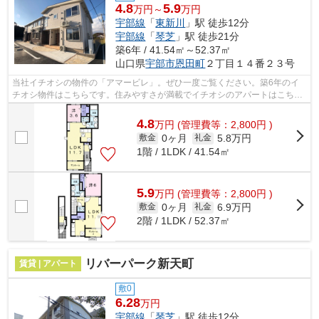
4.8
5.9
万円～
万円
宇部線
「
東新川
」駅 徒歩12分
宇部線
「
琴芝
」駅 徒歩21分
築6年 / 41.54㎡～52.37㎡
山口県
宇部市
恩田町
２丁目１４番２３号
当社イチオシの物件の「アマービレ」。ぜひ一度ご覧ください。築6年のイ
チオシ物件はこちらです。住みやすさが満載でイチオシのアパートはこちら
です。宇部市で新しい住まいをお求めの...
4.8
万
円
(管理費等：2,800円 )
0ヶ月
5.8万円
敷金
礼金
1階 / 1LDK / 41.54㎡
5.9
万
円
(管理費等：2,800円 )
0ヶ月
6.9万円
敷金
礼金
2階 / 1LDK / 52.37㎡
リバーパーク新天町
賃貸 | アパート
敷0
6.28
万円
宇部線
「
琴芝
」駅 徒歩12分