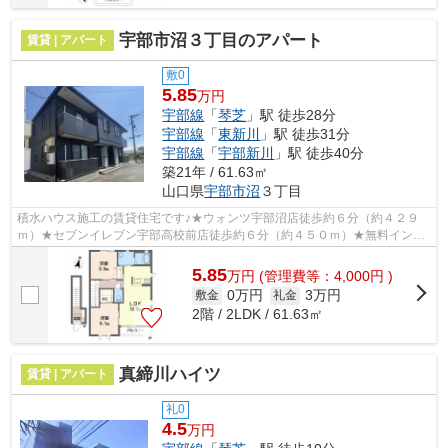
宇部市沼３丁目のアパート
賃貸 | アパート
敷0
5.85
万円
宇部線
「
琴芝
」駅 徒歩28分
宇部線
「
東新川
」駅 徒歩31分
宇部線
「
宇部新川
」駅 徒歩40分
築21年 / 61.63㎡
山口県
宇部市
沼
３丁目
積水ハウス施工の賃貸住宅です♪★ウォンツ宇部沼店徒歩約６分（約４２９
ｍ）★セブンイレブン宇部高校前店徒歩約６分（約４５０ｍ）★無料インタ
ーネット（ＷＩＦＩ導入）★定期清掃月２回...
5.85
万
円
(管理費等：4,000円 )
0万円
3万円
敷金
礼金
2階 / 2LDK / 61.63㎡
真締川ハイツ
賃貸 | アパート
礼0
4.5
万円