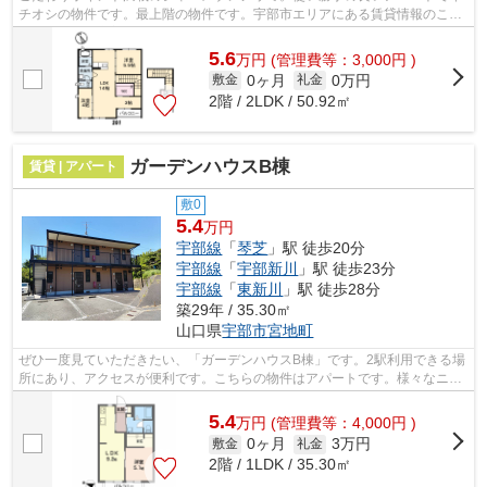
チオシの物件です。最上階の物件です。宇部市エリアにある賃貸情報のこと
なら、地域に密着した当社へお任せ下...
5.6
万
円
(管理費等：3,000円 )
0ヶ月
0万円
敷金
礼金
2階 / 2LDK / 50.92㎡
ガーデンハウスB棟
賃貸 | アパート
敷0
5.4
万円
宇部線
「
琴芝
」駅 徒歩20分
宇部線
「
宇部新川
」駅 徒歩23分
宇部線
「
東新川
」駅 徒歩28分
築29年 / 35.30㎡
山口県
宇部市
宮地町
ぜひ一度見ていただきたい、「ガーデンハウスB棟」です。2駅利用できる場
所にあり、アクセスが便利です。こちらの物件はアパートです。様々なニー
ズに合った物件を豊富に取り揃えてお...
5.4
万
円
(管理費等：4,000円 )
0ヶ月
3万円
敷金
礼金
2階 / 1LDK / 35.30㎡