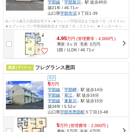
宇部線
「
宇部新川
」駅 徒歩40分
築21年 / 46.71㎡
山口県
宇部市
沼
３丁目1-39
水ハウス施工の賃貸住宅です♪★ウォンツ宇部沼店まで徒歩７分（５００ｍ）
★セブンイレブン宇部高校前店まで徒歩７分（５２０ｍ）★インターネット
無料（Ｗｉ－Ｆｉ）★自治会加入なし★ゴ...
4.95
万
円
(管理費等：4,000円 )
0ヶ月
0万円
敷金
礼金
1階 / 1LDK / 46.71㎡
フレグランス恩田
賃貸 | アパート
礼0
5
万円
宇部線
「
宇部岬
」駅 徒歩14分
宇部線
「
草江
」駅 徒歩16分
宇部線
「
東新川
」駅 徒歩15分
築34年 / 5.52㎡
山口県
宇部市
恩田町
５丁目13-48
5
万
円
(管理費等：2,000円 )
5万円
0万円
敷金
礼金