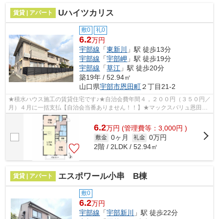
Uハイツカリス
賃貸 | アパート
敷0
礼0
6.2
万円
宇部線
「
東新川
」駅 徒歩13分
宇部線
「
宇部岬
」駅 徒歩19分
宇部線
「
草江
」駅 徒歩20分
築19年 / 52.94㎡
山口県
宇部市
恩田町
２丁目21-2
★積水ハウス施工の賃貸住宅です♪★自治会費年間４，２００円（３５０円／
月）４月に一括支払【自治会当番ありません！！】★マックスバリュ恩田店
まで徒歩７分（５６０ｍ）★山口宇部空港...
6.2
万
円
(管理費等：3,000円 )
0ヶ月
0万円
敷金
礼金
2階 / 2LDK / 52.94㎡
エスポワール小串 B棟
賃貸 | アパート
敷0
6.2
万円
宇部線
「
宇部新川
」駅 徒歩22分