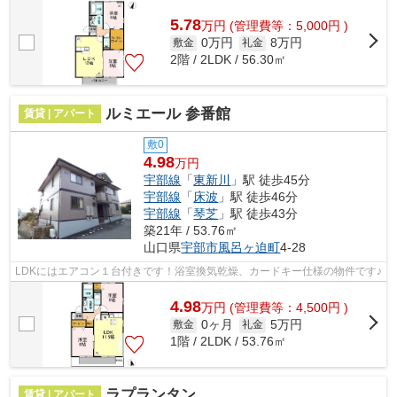
5.78
万
円
(管理費等：5,000円 )
0万円
8万円
敷金
礼金
2階 / 2LDK / 56.30㎡
ルミエール 参番館
賃貸 | アパート
敷0
4.98
万円
宇部線
「
東新川
」駅 徒歩45分
宇部線
「
床波
」駅 徒歩46分
宇部線
「
琴芝
」駅 徒歩43分
築21年 / 53.76㎡
山口県
宇部市
風呂ヶ迫町
4-28
LDKにはエアコン１台付きです！浴室換気乾燥、カードキー仕様の物件です♪
4.98
万
円
(管理費等：4,500円 )
0ヶ月
5万円
敷金
礼金
1階 / 2LDK / 53.76㎡
ラプランタン
賃貸 | アパート