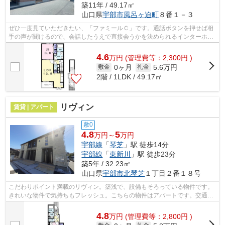
築11年 / 49.17㎡
山口県
宇部市
風呂ヶ迫町
８番１－３
ぜひ一度見ていただきたい、「ファミールＣ」です。通話ボタンを押せば相
手の声が聞けるので、会話したうえで直接会うかを決められるインターホン
が備わっております。快適な生活を始...
4.6
万
円
(管理費等：2,300円 )
0ヶ月
5.6万円
敷金
礼金
2階 / 1LDK / 49.17㎡
リヴィン
賃貸 | アパート
敷0
4.8
5
万円～
万円
宇部線
「
琴芝
」駅 徒歩14分
宇部線
「
東新川
」駅 徒歩23分
築5年 / 32.23㎡
山口県
宇部市
北琴芝
１丁目２番１８号
こだわりポイント満載のリヴィン。築浅で、設備もそろっている物件です。
きれいな物件で気持ちもフレッシュ。こちらの物件はアパートです。交通ア
クセスが良好である琴芝周辺での生活...
4.8
万
円
(管理費等：2,800円 )