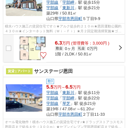
宇部線
「
宇部岬
」駅 徒歩15分
宇部線
「
東新川
」駅 徒歩21分
築29年 / 50.81㎡
山口県
宇部市
恩田町
５丁目9-9
積水ハウス施工の賃貸住宅です☆★アルク徒歩約２１０ｍ★恩田運動公園約
４３０ｍ★インターネット無料（Ｗｉ－Ｆｉ）★月２回定期清掃実施★ゴミ
行政回収★テレビモニターホン★温水洗浄便座★...
6.3
万
円
(管理費等：3,000円 )
0ヶ月
0万円
敷金
礼金
1階 / 2LDK / 50.81㎡
サンステージ恩田
賃貸 | アパート
敷0
5.5
6.5
万円～
万円
宇部線
「
東新川
」駅 徒歩11分
宇部線
「
宇部岬
」駅 徒歩22分
宇部線
「
琴芝
」駅 徒歩21分
築19年 / 47.08㎡～61.20㎡
山口県
宇部市
恩田町
２丁目11-33
オール電化物件！積水ハウス施工の賃貸住宅です♪★ドラッグストアコスモス
恩田店まで徒歩４分（３００ｍ）★セブンイレブン宇部恩田町店まで徒歩６