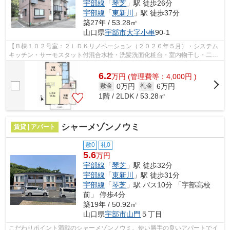
宇部線
「
琴芝
」駅 徒歩26分
宇部線
「
東新川
」駅 徒歩37分
築27年 / 53.28㎡
山口県
宇部市
大字小串
90-1
【Ｂ棟１０２号室：２ＬＤＫリノベーション（２０２６年５月）・システム
キッチン・サーモスタット付混合水栓・洗髪洗面化粧台・室内物干し・二重
サッシ新設】★セブンイレブン宇部小串...
6.2
万
円
(管理費等：4,000円 )
0万円
6万円
敷金
礼金
1階 / 2LDK / 53.28㎡
シャーメゾンノウミ
賃貸 | アパート
敷0
礼0
5.6
万円
宇部線
「
琴芝
」駅 徒歩32分
宇部線
「
東新川
」駅 徒歩31分
宇部線
「
琴芝
」駅 バス10分 「宇部高校
前」 停歩4分
築19年 / 50.92㎡
山口県
宇部市
山門
５丁目
こだわりポイント満載のシャーメゾンノウミ。使い勝手の良いアパートでイ