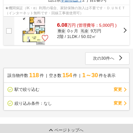
★機関保証（IK・α）利用の場合、家財保険の加入は不要です・Ｄ.ＵＮＥＴ
（インターネット無料です・回線工事後使用可）
6.08
万
円
(管理費等：5,000円 )
0ヶ月
9万円
敷金
礼金
2階 / 1LDK / 50.02㎡
次の30件へ
118
154
1～30
該当物件数
件
空き数
件
件を表示
駅で絞り込む
変更
変更
絞り込み条件：
なし
ページトップへ