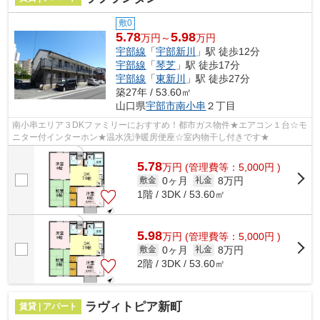
敷0
5.78
5.98
万円～
万円
宇部線
「
宇部新川
」駅 徒歩12分
宇部線
「
琴芝
」駅 徒歩17分
宇部線
「
東新川
」駅 徒歩27分
築27年 / 53.60㎡
山口県
宇部市
南小串
２丁目
南小串エリア３DKファミリーにおすすめ！都市ガス物件★エアコン１台☆モ
ニター付インターホン★温水洗浄暖房便座☆室内物干し付きです★
5.78
万
円
(管理費等：5,000円 )
0ヶ月
8万円
敷金
礼金
1階 / 3DK / 53.60㎡
5.98
万
円
(管理費等：5,000円 )
0ヶ月
8万円
敷金
礼金
2階 / 3DK / 53.60㎡
ラヴィトピア新町
賃貸 | アパート