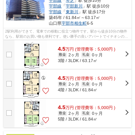
宇部線
「
琴芝
」駅 徒歩10分
宇部線
「
宇部新川
」駅 徒歩10分
宇部線
「
東新川
」駅 徒歩17分
築45年 / 61.84㎡～63.17㎡
山口県
宇部市
相生町
6-5
2駅利用ができて、電車での移動に役立つ物件です。駅から徒歩10分の物件
なら、駅前のお買い物も便利です。使い勝手の良いアパートでイチオシの物
件です。駐車場までの距離は400mです。...
4.5
万
円
(管理費等：5,000円 )
2ヶ月
0ヶ月
敷金
礼金
3階 / 3LDK / 63.17㎡
4.5
万
円
(管理費等：5,000円 )
2ヶ月
0ヶ月
敷金
礼金
4階 / 3LDK / 61.84㎡
4.5
万
円
(管理費等：5,000円 )
2ヶ月
0ヶ月
敷金
礼金
5階 / 3LDK / 61.84㎡