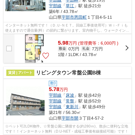
宇部線
「
宇部岬
」駅 徒歩19分
宇部線
「
草江
」駅 徒歩21分
築6年 / 43.78㎡
山口県
宇部市
恩田町
１丁目4-5-11
インターネット無料です！（Ｄ.Ｕ-ＮＥＴ。回線工事後使用可）Ｗｉ-Ｆｉも
使えますので通信量(料）の節約に繋がります。室内物干し、ウォークインク
ローゼット、エアコン2台付き、全室...
5.98
万
円
(管理費等：6,000円 )
0万円
7万円
敷金
礼金
1階 / 1LDK / 43.78㎡
リビングタウン常盤公園B棟
賃貸 | アパート
敷0
5.78
万円
宇部線
「
床波
」駅 徒歩42分
宇部線
「
常盤
」駅 徒歩52分
宇部線
「
東新川
」駅 徒歩49分
築21年 / 56.30㎡
山口県
宇部市
開
３丁目4-57-2
☆ペット可2LDK物件。☆常盤公園に隣接する(約280ｍ)、散歩に便利な立地
です！！インターネット無料（D.U-NET・成端工事後有線接続可能）です！