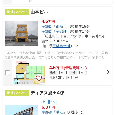
山本ビル
賃貸 | アパート
4.5
万円
宇部線
「
東新川
」駅 徒歩15分
宇部線
「
宇部岬
」駅 徒歩17分
「松山町二丁目」バス停下車 徒歩2分
築39年 / 96.12㎡
山口県
宇部市
幸町
1-32
山本ビル：宇部線東新川駅にも近くて便利☆歩いて4分のところに西中国信
用金庫東新川支店があります☆こちらの物件はアパートです☆2駅利用可能
な物件で移動範囲が広がります☆宇部市エリ...
4.5
万
円
(管理費等：- )
1ヶ月
1ヶ月
敷金
礼金
2階 / 3K / 96.12㎡
ディアス恩田A棟
賃貸 | アパート
敷0
礼0
6.3
万円
宇部線
「
草江
」駅 徒歩9分