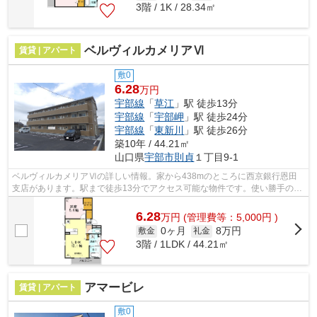
3階 / 1K / 28.34㎡
ベルヴィルカメリアⅥ
賃貸 | アパート
敷0
6.28
万円
宇部線
「
草江
」駅 徒歩13分
宇部線
「
宇部岬
」駅 徒歩24分
宇部線
「
東新川
」駅 徒歩26分
築10年 / 44.21㎡
山口県
宇部市
則貞
１丁目9-1
ベルヴィルカメリアⅥの詳しい情報。家から438mのところに西京銀行恩田
支店があります。駅まで徒歩13分でアクセス可能な物件です。使い勝手の良
いアパートでイチオシの物件です。できる...
6.28
万
円
(管理費等：5,000円 )
0ヶ月
8万円
敷金
礼金
3階 / 1LDK / 44.21㎡
アマービレ
賃貸 | アパート
敷0