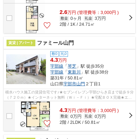
2.6
万
円
(管理費等：3,000円 )
0ヶ月
3万円
敷金
礼金
2階 / 1K / 24.71㎡
ファミール山門
賃貸 | アパート
敷0
礼0
4.3
万円
宇部線
「
琴芝
」駅 徒歩35分
宇部線
「
東新川
」駅 徒歩38分
築31年 / 50.81㎡
山口県
宇部市
山門
２丁目1
積水ハウス施工の賃貸住宅です♪★セブンイレブン宇部ひらき店まで徒歩９分
（７２０ｍ）★インターネット無料（Ｗｉ－Ｆｉ）★宅配ＢＯＸ完備★エア
コン★テレビモニターホン★温水洗浄便座★...
4.3
万
円
(管理費等：3,000円 )
0万円
0万円
敷金
礼金
2階 / 2LDK / 50.81㎡