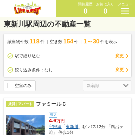
閲覧履歴
お気に入り
メニュー
0
0
東新川駅周辺の不動産一覧
118
154
1～30
該当物件数
件
空き数
件
件を表示
駅で絞り込む
変更
変更
絞り込み条件：
なし
空室のみ
ファミールＣ
賃貸 | アパート
敷0
4.6
万円
宇部線
「
東新川
」駅 バス12分 「風呂ヶ
迫」 停歩1分