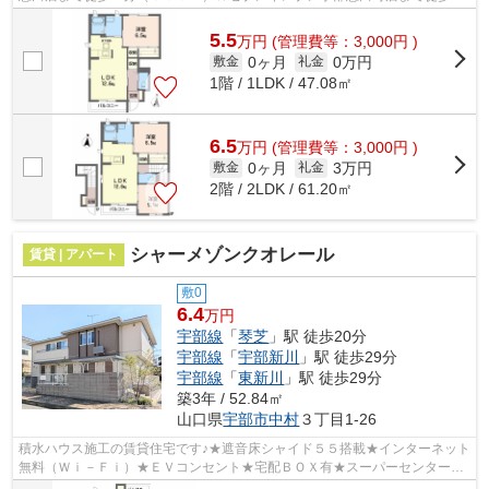
分（４８０ｍ）★インターネット無料（...
5.5
万
円
(管理費等：3,000円 )
0ヶ月
0万円
敷金
礼金
1階 / 1LDK / 47.08㎡
6.5
万
円
(管理費等：3,000円 )
0ヶ月
3万円
敷金
礼金
2階 / 2LDK / 61.20㎡
シャーメゾンクオレール
賃貸 | アパート
敷0
6.4
万円
宇部線
「
琴芝
」駅 徒歩20分
宇部線
「
宇部新川
」駅 徒歩29分
宇部線
「
東新川
」駅 徒歩29分
築3年 / 52.84㎡
山口県
宇部市
中村
３丁目1-26
積水ハウス施工の賃貸住宅です♪★遮音床シャイド５５搭載★インターネット
無料（Ｗｉ－Ｆｉ）★ＥＶコンセント★宅配ＢＯＸ有★スーパーセンタート
ライアル宇部店まで徒歩７分（５６０ｍ）★...