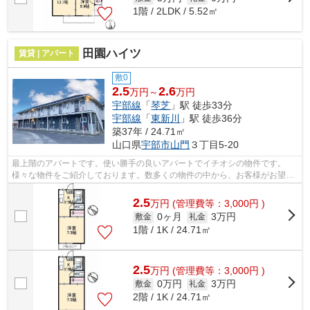
1階 / 2LDK / 5.52㎡
田園ハイツ
賃貸 | アパート
敷0
2.5
2.6
万円～
万円
宇部線
「
琴芝
」駅 徒歩33分
宇部線
「
東新川
」駅 徒歩36分
築37年 / 24.71㎡
山口県
宇部市
山門
３丁目5-20
最上階のアパートです。使い勝手の良いアパートでイチオシの物件です。
様々な物件をご紹介しております。数多くの物件の中から、お客様がお望み
の物件をお選び下さい。私たちがサポー...
2.5
万
円
(管理費等：3,000円 )
0ヶ月
3万円
敷金
礼金
1階 / 1K / 24.71㎡
2.5
万
円
(管理費等：3,000円 )
0万円
3万円
敷金
礼金
2階 / 1K / 24.71㎡