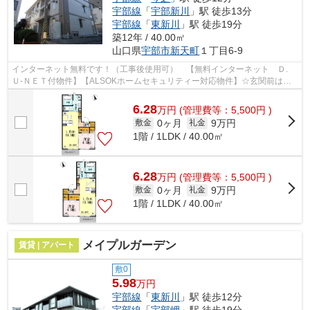
宇部線
「
宇部新川
」駅 徒歩13分
宇部線
「
東新川
」駅 徒歩19分
築12年 / 40.00㎡
山口県
宇部市
新天町
１丁目6-9
インターネット無料です！（工事後使用可） 【無料インターネット Ｄ.
Ｕ-ＮＥＴ付物件】【ALSOKホームセキュリティー対応物件】☆玄関前は、
入居者様の専用外部スペース(エクストレー...
6.28
万
円
(管理費等：5,500円 )
0ヶ月
9万円
敷金
礼金
1階 / 1LDK / 40.00㎡
6.28
万
円
(管理費等：5,500円 )
0ヶ月
9万円
敷金
礼金
1階 / 1LDK / 40.00㎡
メイプルガーデン
賃貸 | アパート
敷0
5.98
万円
宇部線
「
東新川
」駅 徒歩12分