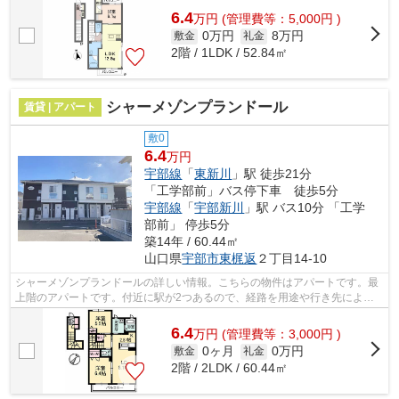
6.4
万
円
(管理費等：5,000円 )
0万円
8万円
敷金
礼金
2階 / 1LDK / 52.84㎡
シャーメゾンプランドール
賃貸 | アパート
敷0
6.4
万円
宇部線
「
東新川
」駅 徒歩21分
「工学部前」バス停下車 徒歩5分
宇部線
「
宇部新川
」駅 バス10分 「工学
部前」 停歩5分
築14年 / 60.44㎡
山口県
宇部市
東梶返
２丁目14-10
シャーメゾンプランドールの詳しい情報。こちらの物件はアパートです。最
上階のアパートです。付近に駅が2つあるので、経路を用途や行き先によっ
て選べる物件です。できるだけ早めに不...
6.4
万
円
(管理費等：3,000円 )
0ヶ月
0万円
敷金
礼金
2階 / 2LDK / 60.44㎡