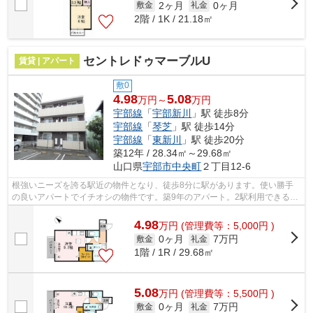
2ヶ月
0ヶ月
敷金
礼金
2階 / 1K / 21.18㎡
セントレドゥマーブルU
賃貸 | アパート
敷0
4.98
5.08
万円～
万円
宇部線
「
宇部新川
」駅 徒歩8分
宇部線
「
琴芝
」駅 徒歩14分
宇部線
「
東新川
」駅 徒歩20分
築12年 / 28.34㎡～29.68㎡
山口県
宇部市
中央町
２丁目12-6
根強いニーズを誇る駅近の物件となり、徒歩8分に駅があります。使い勝手
の良いアパートでイチオシの物件です。築9年のアパート。2駅利用できる場
所にあるので利便性が高いです。賃貸物...
4.98
万
円
(管理費等：5,000円 )
0ヶ月
7万円
敷金
礼金
1階 / 1R / 29.68㎡
5.08
万
円
(管理費等：5,500円 )
0ヶ月
7万円
敷金
礼金