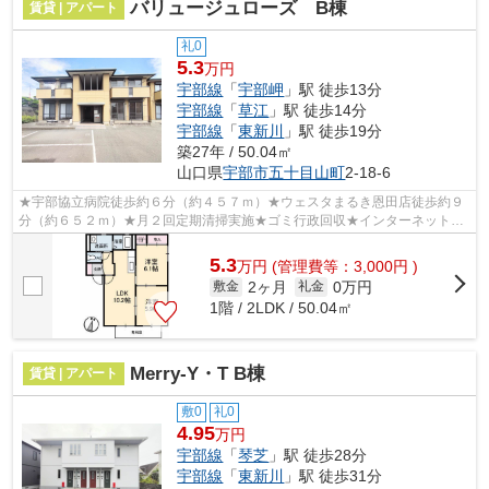
バリュージュローズ B棟
賃貸 | アパート
礼0
5.3
万円
宇部線
「
宇部岬
」駅 徒歩13分
宇部線
「
草江
」駅 徒歩14分
宇部線
「
東新川
」駅 徒歩19分
築27年 / 50.04㎡
山口県
宇部市
五十目山町
2-18-6
★宇部協立病院徒歩約６分（約４５７ｍ）★ウェスタまるき恩田店徒歩約９
分（約６５２ｍ）★月２回定期清掃実施★ゴミ行政回収★インターネット無
料（Ｗｉ－Ｆｉ）★テレビモニターホン★温水...
5.3
万
円
(管理費等：3,000円 )
2ヶ月
0万円
敷金
礼金
1階 / 2LDK / 50.04㎡
Merry-Y・T B棟
賃貸 | アパート
敷0
礼0
4.95
万円
宇部線
「
琴芝
」駅 徒歩28分
宇部線
「
東新川
」駅 徒歩31分