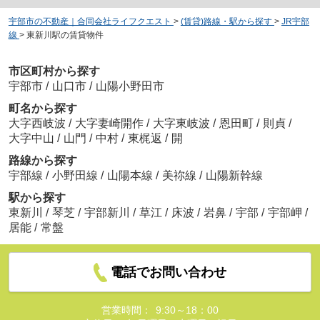
宇部市の不動産｜合同会社ライフクエスト
>
(賃貸)路線・駅から探す
>
JR宇部
線
>
東新川駅の賃貸物件
市区町村から探す
宇部市
/
山口市
/
山陽小野田市
町名から探す
大字西岐波
/
大字妻崎開作
/
大字東岐波
/
恩田町
/
則貞
/
大字中山
/
山門
/
中村
/
東梶返
/
開
路線から探す
宇部線
/
小野田線
/
山陽本線
/
美祢線
/
山陽新幹線
駅から探す
東新川
/
琴芝
/
宇部新川
/
草江
/
床波
/
岩鼻
/
宇部
/
宇部岬
/
居能
/
常盤
電話でお問い合わせ
営業時間：
9:30～18：00