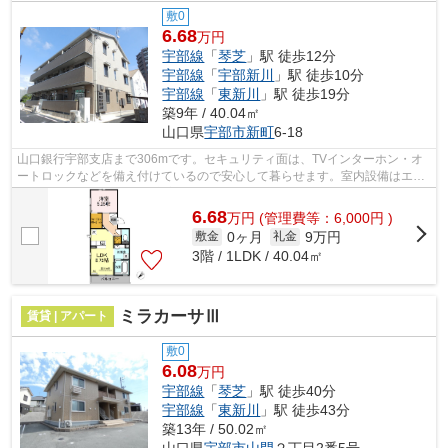
敷0
6.68
万円
宇部線
「
琴芝
」駅 徒歩12分
宇部線
「
宇部新川
」駅 徒歩10分
宇部線
「
東新川
」駅 徒歩19分
築9年 / 40.04㎡
山口県
宇部市
新町
6-18
山口銀行宇部支店まで306mです。セキュリティ面は、TVインターホン・オ
ートロックなどを備え付けているので安心して暮らせます。室内設備はエア
コン・追い焚き・BSなど充実した設備を...
6.68
万
円
(管理費等：6,000円 )
0ヶ月
9万円
敷金
礼金
3階 / 1LDK / 40.04㎡
ミラカーサⅢ
賃貸 | アパート
敷0
6.08
万円
宇部線
「
琴芝
」駅 徒歩40分
宇部線
「
東新川
」駅 徒歩43分
築13年 / 50.02㎡
山口県
宇部市
山門
２丁目2番5号