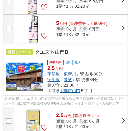
0ヶ月
5.8万円
敷金
礼金
1階 / 1K / 32.23㎡
5
万
円
(管理費等：2,800円 )
0ヶ月
6万円
敷金
礼金
1階 / 1K / 32.23㎡
クエスト山門B
賃貸 | アパート
仲手無料
敷0
礼0
2.5
万円
宇部線
「
東新川
」駅 徒歩36分
宇部線
「
琴芝
」駅 徒歩34分
築37年 / 21.00㎡
山口県
宇部市
山門
５丁目
新着情報： クエスト山門B の空室情報ならコチラ◎高校や高専選びにもポイ
ント◎山口県立宇部高校が徒歩6分の場所にあります◎こちらの物件はアパ
ートです◎2駅利用できる場所にあるので利...
2.5
万
円
(管理費等：- )
0ヶ月
0ヶ月
敷金
礼金
2階 / 1K / 21.00㎡