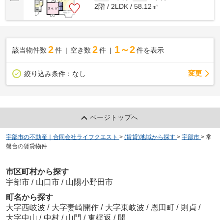
2階 / 2LDK / 58.12㎡
2
2
1～2
該当物件数
件
空き数
件
件を表示
変更
絞り込み条件：
なし
ページトップへ
宇部市の不動産｜合同会社ライフクエスト
>
(賃貸)地域から探す
>
宇部市
>
常
盤台の賃貸物件
市区町村から探す
宇部市
/
山口市
/
山陽小野田市
町名から探す
大字西岐波
/
大字妻崎開作
/
大字東岐波
/
恩田町
/
則貞
/
大字中山
/
中村
/
山門
/
東梶返
/
開