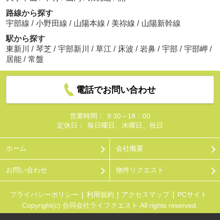
路線から探す
宇部線
/
小野田線
/
山陽本線
/
美祢線
/
山陽新幹線
駅から探す
東新川
/
琴芝
/
宇部新川
/
草江
/
床波
/
岩鼻
/
宇部
/
宇部岬
/
居能
/
常盤
電話でお問い合わせ
営業時間：
9:30～18：00
定休日：
毎日曜日、水曜日、祝日
ホーム
会社概要
お問い合わせ
物件リクエスト
プライバシーポリシー
利用規約
アクセスマップ
PCサイト
Copyright(c) 合同会社ライフクエスト All rights reserved.