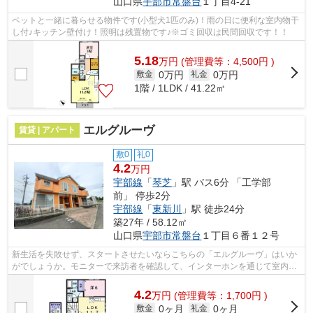
山口県
宇部市
常盤台
１丁目4-21
ペットと一緒に暮らせる物件です(小型犬1匹のみ)！雨の日に便利な室内物干
し付♪キッチン壁付け！照明は残置物です♪※ゴミ回収は民間回収です！！
5.18
万
円
(管理費等：4,500円 )
0万円
0万円
敷金
礼金
1階 / 1LDK / 41.22㎡
エルグルーヴ
賃貸 | アパート
敷0
礼0
4.2
万円
宇部線
「
琴芝
」駅 バス6分 「工学部
前」 停歩2分
宇部線
「
東新川
」駅 徒歩24分
築27年 / 58.12㎡
山口県
宇部市
常盤台
１丁目６番１２号
新生活を失敗せず、スタートさせたいならこちらの「エルグルーヴ」はいか
がでしょうか。モニターで来訪者を確認して、インターホンを通じて室内か
ら会話することができます。独立洗面...
4.2
万
円
(管理費等：1,700円 )
0ヶ月
0ヶ月
敷金
礼金