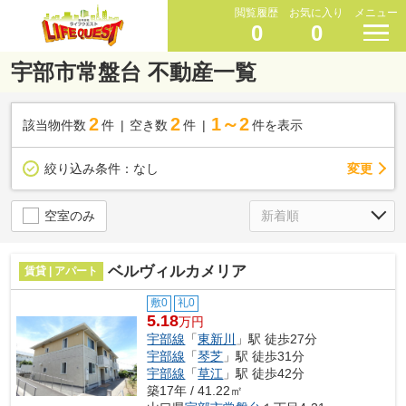
閲覧履歴
お気に入り
メニュー
0
0
宇部市常盤台 不動産一覧
2
2
1～2
該当物件数
件
空き数
件
件を表示
変更
絞り込み条件：
なし
空室のみ
ベルヴィルカメリア
賃貸 | アパート
敷0
礼0
5.18
万円
宇部線
「
東新川
」駅 徒歩27分
宇部線
「
琴芝
」駅 徒歩31分
宇部線
「
草江
」駅 徒歩42分
築17年 / 41.22㎡