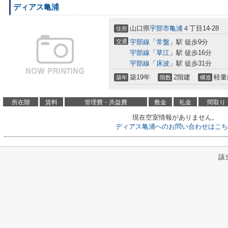
ディアス亀浦
山口県
宇部市
亀浦
４丁目14-28
住所
交通
宇部線
「
常盤
」駅 徒歩9分
宇部線
「
草江
」駅 徒歩16分
宇部線
「
床波
」駅 徒歩31分
築19年
2階建
軽量
築年
階数
構造
所在階
賃料
管理費・共益費
敷金
礼金
間取り
現在空室情報がありません。
ディアス亀浦へのお問い合わせはこち
該