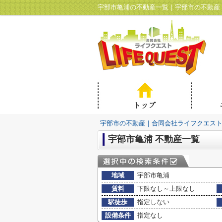
宇部市亀浦の不動産一覧｜宇部市の不動産
宇部市の不動産｜合同会社ライフクエス
宇部市亀浦 不動産一覧
地域
宇部市亀浦
賃料
下限なし～上限なし
駅徒歩
指定しない
設備条件
指定なし