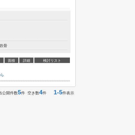
鉄骨
面積
詳細
検討リスト
ら
5
4
1-5
当公開件数
件 空き数
件
件表示