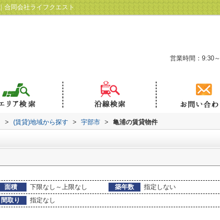
｜合同会社ライフクエスト
営業時間：9:30～
ト
>
(賃貸)地域から探す
>
宇部市
>
亀浦の賃貸物件
面積
下限なし～上限なし
築年数
指定しない
間取り
指定なし