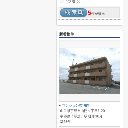
下水道
(-)
5
件が該当
新着物件
マンション杏明館
山口県宇部市山門１丁目1-20
宇部線「琴芝」駅 徒歩36分
築28年