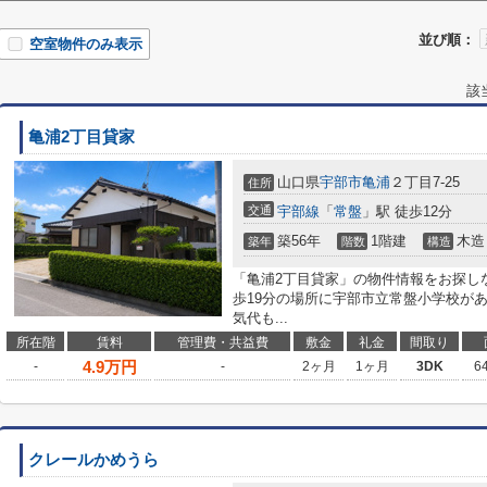
並び順：
空室物件のみ表示
該
亀浦2丁目貸家
山口県
宇部市
亀浦
２丁目7-25
住所
交通
宇部線
「
常盤
」駅 徒歩12分
築56年
1階建
木造
築年
階数
構造
「亀浦2丁目貸家」の物件情報をお探し
歩19分の場所に宇部市立常盤小学校が
気代も...
所在階
賃料
管理費・共益費
敷金
礼金
間取り
4.9
万円
-
-
2ヶ月
1ヶ月
3DK
6
クレールかめうら