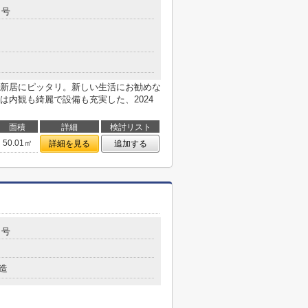
９号
新居にピッタリ。新しい生活にお勧めな
は内観も綺麗で設備も充実した、2024
面積
詳細
検討リスト
50.01㎡
詳細を見る
追加する
７号
造