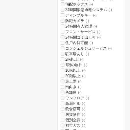
宅配ボックス
(-)
24時間緊急通報システム
(-)
ディンプルキー
(-)
防犯カメラ
(-)
24時間有人管理
(-)
フロントサービス
(-)
24時間ゴミ出し可
(-)
住戸内覧可能
(-)
コンシェルジュサービス
(-)
駐車場あり
(-)
2階以上
(-)
1階の物件
(-)
10階以上
(-)
20階以上
(-)
最上階
(-)
南向き
(-)
角部屋
(-)
ワンフロア
(-)
高層ビル
(-)
飲食店可
(-)
居抜物件
(-)
個別空調
(-)
都市ガス
(-)