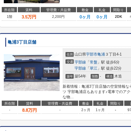
所在階
賃料
管理費・共益費
敷金
礼金
間取り
3.5
万円
0ヶ月
0ヶ月
1階
2,200円
2DK
亀浦3丁目店舗
山口県
宇部市
亀浦
３丁目4-1
住所
交通
宇部線
「
常盤
」駅 徒歩6分
宇部線
「
草江
」駅 徒歩22分
築54年
-
木造
築年
階数
構造
新着情報：亀浦3丁目店舗の空室情報な
ツ 宇部亀浦店もあります♪電車でのア
な物...
所在階
賃料
管理費・共益費
敷金
礼金
間取り
8.8
万円
-
-
2ヶ月
1ヶ月
-
9