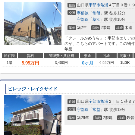
山口県
宇部市
亀浦
４丁目９番１
住所
交通
宇部線
「
常盤
」駅 徒歩12分
宇部線
「
草江
」駅 徒歩18分
築2年
2階建
木造
築年
階数
構造
「クレールかめうら」：宇部市エリアの
のが、こちらのアパートです。この物件
年築...
所在階
賃料
管理費・共益費
敷金
礼金
間取り
5.95
万円
0ヶ月
1階
3,400円
6.95万円
1LDK
ビレッジ・レイクサイド
山口県
宇部市
亀浦
２丁目１番３
住所
交通
宇部線
「
常盤
」駅 徒歩12分
築29年
2階建
鉄骨
築年
階数
構造