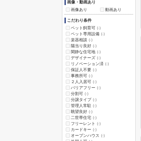
画像・動画あり
画像あり
動画あり
こだわり条件
ペット飼育可
(-)
ペット専用設備
(-)
楽器相談
(-)
陽当り良好
(-)
閑静な住宅地
(-)
デザイナーズ
(-)
リノベーション済
(-)
保証人不要
(-)
事務所可
(-)
２人入居可
(-)
バリアフリー
(-)
分割可
(-)
分譲タイプ
(-)
管理人常駐
(-)
眺望良好
(-)
二世帯住宅
(-)
フリーレント
(-)
カードキー
(-)
オープンハウス
(-)