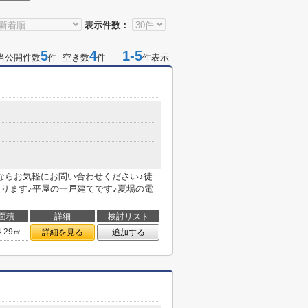
表示件数：
5
4
1-5
当公開件数
件 空き数
件
件表示
ならお気軽にお問い合わせください♪徒
あります♪平屋の一戸建てです♪夏場の電
面積
詳細
検討リスト
4.29㎡
詳細を見る
追加する