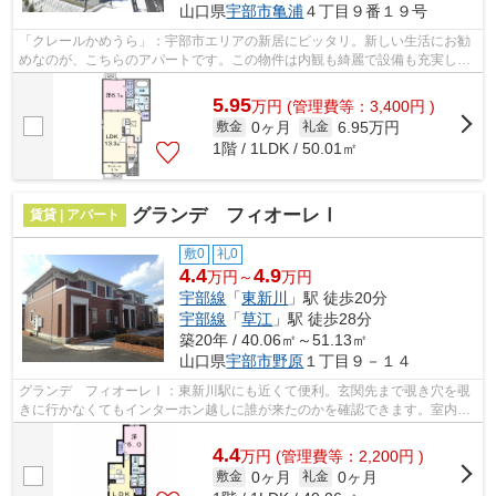
山口県
宇部市
亀浦
４丁目９番１９号
「クレールかめうら」：宇部市エリアの新居にピッタリ。新しい生活にお勧
めなのが、こちらのアパートです。この物件は内観も綺麗で設備も充実し
た、2024年築となっています。お客様は...
5.95
万
円
(管理費等：3,400円 )
0ヶ月
6.95万円
敷金
礼金
1階 / 1LDK / 50.01㎡
グランデ フィオーレⅠ
賃貸 | アパート
敷0
礼0
4.4
4.9
万円～
万円
宇部線
「
東新川
」駅 徒歩20分
宇部線
「
草江
」駅 徒歩28分
築20年 / 40.06㎡～51.13㎡
山口県
宇部市
野原
１丁目９－１４
グランデ フィオーレⅠ：東新川駅にも近くて便利。玄関先まで覗き穴を覗
きに行かなくてもインターホン越しに誰が来たのかを確認できます。室内設
備は浴室乾燥機・洗面所独立などが揃っ...
4.4
万
円
(管理費等：2,200円 )
0ヶ月
0ヶ月
敷金
礼金