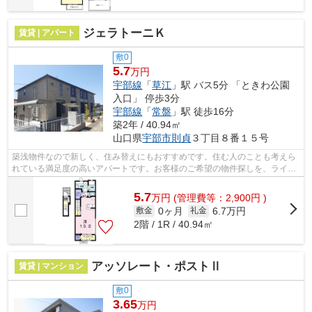
ジェラトーニＫ
賃貸 | アパート
敷0
5.7
万円
宇部線
「
草江
」駅 バス5分 「ときわ公園
入口」 停歩3分
宇部線
「
常盤
」駅 徒歩16分
築2年 / 40.94㎡
山口県
宇部市
則貞
３丁目８番１５号
築浅物件なので新しく、住み替えにもおすすめです。住む人のことも考えら
れている満足度の高いアパートです。お客様のご希望の物件探しを、ライフ
クエストにおまかせください。たくさ...
5.7
万
円
(管理費等：2,900円 )
0ヶ月
6.7万円
敷金
礼金
2階 / 1R / 40.94㎡
アッソレート・ポストⅡ
賃貸 | マンション
敷0
3.65
万円