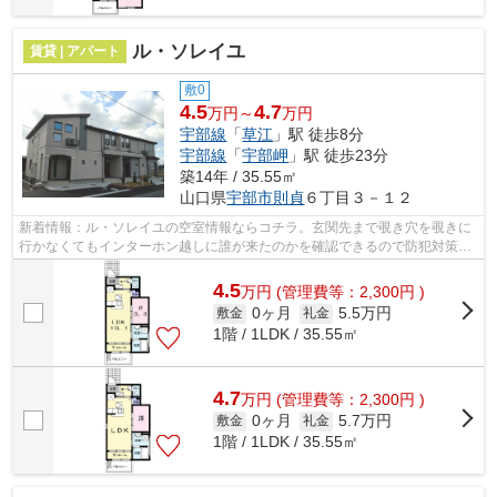
ル・ソレイユ
賃貸 | アパート
敷0
4.5
4.7
万円～
万円
宇部線
「
草江
」駅 徒歩8分
宇部線
「
宇部岬
」駅 徒歩23分
築14年 / 35.55㎡
山口県
宇部市
則貞
６丁目３－１２
新着情報：ル・ソレイユの空室情報ならコチラ。玄関先まで覗き穴を覗きに
行かなくてもインターホン越しに誰が来たのかを確認できるので防犯対策に
つながります。敷地内の駐車場にも空...
4.5
万
円
(管理費等：2,300円 )
0ヶ月
5.5万円
敷金
礼金
1階 / 1LDK / 35.55㎡
4.7
万
円
(管理費等：2,300円 )
0ヶ月
5.7万円
敷金
礼金
1階 / 1LDK / 35.55㎡