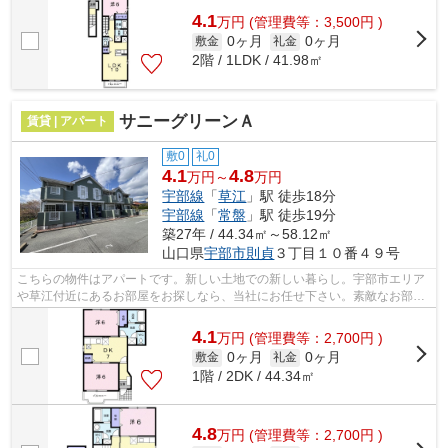
4.1
万
円
(管理費等：3,500円 )
0ヶ月
0ヶ月
敷金
礼金
2階 / 1LDK / 41.98㎡
サニーグリーンＡ
賃貸 | アパート
敷0
礼0
4.1
4.8
万円～
万円
宇部線
「
草江
」駅 徒歩18分
宇部線
「
常盤
」駅 徒歩19分
築27年 / 44.34㎡～58.12㎡
山口県
宇部市
則貞
３丁目１０番４９号
こちらの物件はアパートです。新しい土地での新しい暮らし。宇部市エリア
や草江付近にあるお部屋をお探しなら、当社にお任せ下さい。素敵なお部屋
をご紹介いたします。
4.1
万
円
(管理費等：2,700円 )
0ヶ月
0ヶ月
敷金
礼金
1階 / 2DK / 44.34㎡
4.8
万
円
(管理費等：2,700円 )