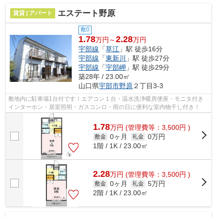
エステート野原
賃貸 | アパート
敷0
1.78
2.28
万円～
万円
宇部線
「
草江
」駅 徒歩16分
宇部線
「
東新川
」駅 徒歩27分
宇部線
「
宇部岬
」駅 徒歩29分
築28年 / 23.00㎡
山口県
宇部市
野原
２丁目3-3
敷地内に駐車場1台付です！エアコン１台・温水洗浄暖房便座・モニタ付き
インターホン・居室照明・ガスコンロ・雨の日に便利な室内物干し付き！
1.78
万
円
(管理費等：3,500円 )
0ヶ月
0万円
敷金
礼金
1階 / 1K / 23.00㎡
2.28
万
円
(管理費等：3,500円 )
0ヶ月
5万円
敷金
礼金
2階 / 1K / 23.00㎡