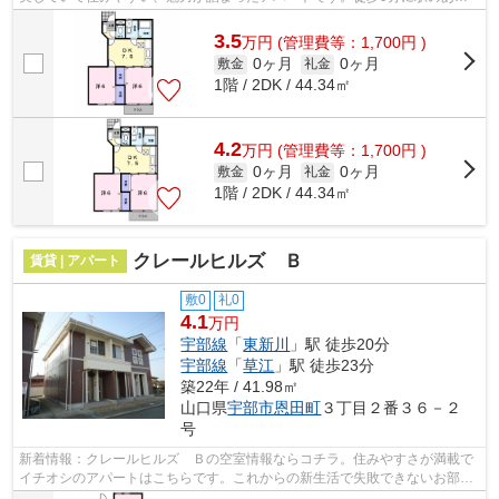
る、ニーズの高い物件です。新生活のスタ...
3.5
万
円
(管理費等：1,700円 )
0ヶ月
0ヶ月
敷金
礼金
1階 / 2DK / 44.34㎡
4.2
万
円
(管理費等：1,700円 )
0ヶ月
0ヶ月
敷金
礼金
1階 / 2DK / 44.34㎡
クレールヒルズ Ｂ
賃貸 | アパート
敷0
礼0
4.1
万円
宇部線
「
東新川
」駅 徒歩20分
宇部線
「
草江
」駅 徒歩23分
築22年 / 41.98㎡
山口県
宇部市
恩田町
３丁目２番３６－２
号
新着情報：クレールヒルズ Ｂの空室情報ならコチラ。住みやすさが満載で
イチオシのアパートはこちらです。これからの新生活で失敗できないお部屋
探し。宇部市や東新川付近でお探しな...