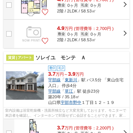
0ヶ月
0ヶ月
敷金
礼金
2階 / 2LDK / 58.53㎡
4.9
万
円
(管理費等：2,700円 )
0ヶ月
0ヶ月
敷金
礼金
2階 / 2LDK / 58.53㎡
ソレイユ モンテ Ａ
賃貸 | アパート
敷0
礼0
3.7
3.9
万円～
万円
宇部線
「
東新川
」駅 バス5分 「東山住宅
入口」 停歩4分
宇部線
「
草江
」駅 徒歩23分
築20年 / 35.18㎡
山口県
宇部市
野中
１丁目１２－１９
室内設備は浴室乾燥機・洗面所独立など大変充実しております。モニターで
来訪者を確認し、インターホンで対面せずに会話することができます。家賃
5万円以下の物件です。バストイレ別な...
3.7
万
円
(管理費等：2,200円 )