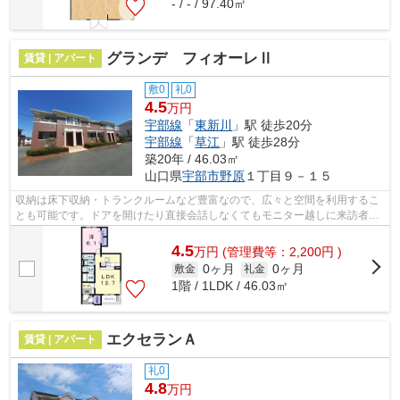
- / - / 97.40㎡
グランデ フィオーレⅡ
賃貸 | アパート
敷0
礼0
4.5
万円
宇部線
「
東新川
」駅 徒歩20分
宇部線
「
草江
」駅 徒歩28分
築20年 / 46.03㎡
山口県
宇部市
野原
１丁目９－１５
収納は床下収納・トランクルームなど豊富なので、広々と空間を利用するこ
とも可能です。ドアを開けたり直接会話しなくてもモニター越しに来訪者を
確認できるモニター付きインターホン...
4.5
万
円
(管理費等：2,200円 )
0ヶ月
0ヶ月
敷金
礼金
1階 / 1LDK / 46.03㎡
エクセランＡ
賃貸 | アパート
礼0
4.8
万円