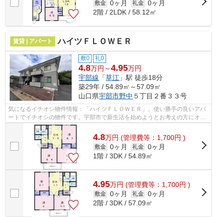
0ヶ月
0ヶ月
敷金
礼金
2階 / 2LDK / 58.12㎡
ハイツＦＬＯＷＥＲ
賃貸 | アパート
敷0
礼0
4.8
4.95
万円～
万円
宇部線
「
草江
」駅 徒歩18分
築29年 / 54.89㎡～57.09㎡
山口県
宇部市
野中
５丁目２番３３号
気になるイチオシ物件情報：「ハイツＦＬＯＷＥＲ」。使い勝手の良いアパ
ートでイチオシの物件です。宇部市で新生活を始めようとお考えの方にオス
スメ賃貸物件が多数ございます！便利...
4.8
万
円
(管理費等：1,700円 )
0ヶ月
0ヶ月
敷金
礼金
1階 / 3DK / 54.89㎡
4.95
万
円
(管理費等：1,700円 )
0ヶ月
0ヶ月
敷金
礼金
2階 / 3DK / 57.09㎡