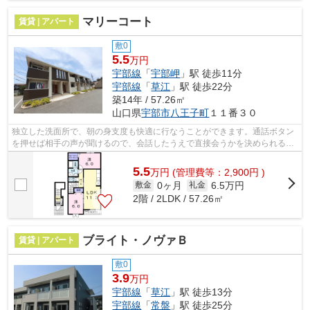
マリーコート
賃貸 | アパート
敷0
5.5
万円
宇部線
「
宇部岬
」駅 徒歩11分
宇部線
「
草江
」駅 徒歩22分
築14年 / 57.26㎡
山口県
宇部市
八王子町
１１番３０
独立した洗面所で、朝の身支度も快適に行なうことができます。通話ボタン
を押せば相手の声が聞けるので、会話したうえで直接会うかを決められるイ
ンターホンがあります。この物件は駐...
5.5
万
円
(管理費等：2,900円 )
0ヶ月
6.5万円
敷金
礼金
2階 / 2LDK / 57.26㎡
ブライト・ノヴァＢ
賃貸 | アパート
敷0
3.9
万円
宇部線
「
草江
」駅 徒歩13分
宇部線
「
常盤
」駅 徒歩25分