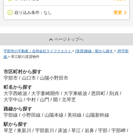
変更
絞り込み条件：
なし
ページトップへ
宇部市の不動産｜合同会社ライフクエスト
>
(賃貸)路線・駅から探す
>
JR宇部
線
>
草江駅の賃貸物件
市区町村から探す
宇部市
/
山口市
/
山陽小野田市
町名から探す
大字西岐波
/
大字妻崎開作
/
大字東岐波
/
恩田町
/
則貞
/
大字中山
/
中村
/
山門
/
開
/
北琴芝
路線から探す
宇部線
/
小野田線
/
山陽本線
/
美祢線
/
山陽新幹線
駅から探す
琴芝
/
東新川
/
宇部新川
/
床波
/
草江
/
岩鼻
/
宇部
/
宇部岬
/