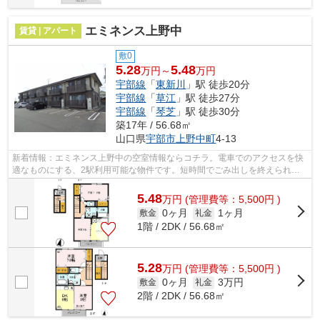
エミネンス上野中
賃貸 | アパート
敷0
5.28
5.48
万円～
万円
宇部線
「
東新川
」駅 徒歩20分
宇部線
「
草江
」駅 徒歩27分
宇部線
「
琴芝
」駅 徒歩30分
築17年 / 56.68㎡
山口県
宇部市
上野中町
4-13
新着情報：エミネンス上野中の空室情報ならコチラ。電車でのアクセスを快
適なものにする、2駅利用可能な物件です。短時間でごみ出しを終えられる
ように、敷地内にゴミ置き場を備えてお...
5.48
万
円
(管理費等：5,500円 )
0ヶ月
1ヶ月
敷金
礼金
1階 / 2DK / 56.68㎡
5.28
万
円
(管理費等：5,500円 )
0ヶ月
3万円
敷金
礼金
2階 / 2DK / 56.68㎡