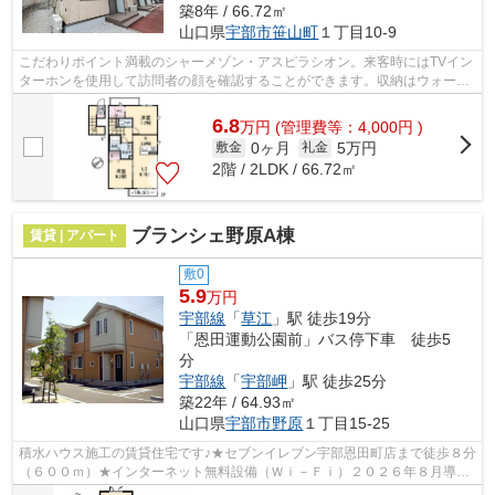
築8年 / 66.72㎡
山口県
宇部市
笹山町
１丁目10-9
こだわりポイント満載のシャーメゾン・アスピラシオン。来客時にはTVイン
ターホンを使用して訪問者の顔を確認することができます。収納はウォーク
インクロゼット・シューズボックスな...
6.8
万
円
(管理費等：4,000円 )
0ヶ月
5万円
敷金
礼金
2階 / 2LDK / 66.72㎡
ブランシェ野原A棟
賃貸 | アパート
敷0
5.9
万円
宇部線
「
草江
」駅 徒歩19分
「恩田運動公園前」バス停下車 徒歩5
分
宇部線
「
宇部岬
」駅 徒歩25分
築22年 / 64.93㎡
山口県
宇部市
野原
１丁目15-25
積水ハウス施工の賃貸住宅です♪★セブンイレブン宇部恩田町店まで徒歩８分
（６００ｍ）★インターネット無料設備（Ｗｉ－Ｆｉ）２０２６年８月導入
予定★敷地内ゴミＢＯＸ有★エアコン★テ...