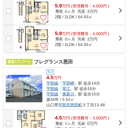
5.9
万
円
(管理費等：4,000円 )
0ヶ月
3万円
敷金
礼金
2階 / 2LDK / 64.93㎡
5.9
万
円
(管理費等：4,000円 )
0ヶ月
3万円
敷金
礼金
2階 / 2LDK / 64.93㎡
フレグランス恩田
賃貸 | アパート
礼0
4.5
万円
宇部線
「
宇部岬
」駅 徒歩14分
宇部線
「
草江
」駅 徒歩16分
宇部線
「
東新川
」駅 徒歩15分
築34年 / 5.52㎡
山口県
宇部市
恩田町
５丁目13-48
4.5
万
円
(管理費等：3,000円 )
1ヶ月
0万円
敷金
礼金