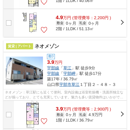
1階 / 1LDK / 40.06㎡
4.9
万
円
(管理費等：2,200円 )
0ヶ月
0ヶ月
敷金
礼金
2階 / 1LDK / 51.13㎡
ネオメゾン
賃貸 | アパート
敷0
3.9
万円
宇部線
「
草江
」駅 徒歩9分
宇部線
「
宇部岬
」駅 徒歩17分
築17年 / 36.79㎡
山口県
宇部市
草江
１丁目２－４８－３
ネオメゾン：草江駅にも近くて便利。室内設備は浴室乾燥機・洗面所独立な
どが揃っており、とても充実しています。魅力も多い賃貸物件はいかがでし
ょうか。浴室とトイレが分かれていま...
3.9
万
円
(管理費等：2,900円 )
0ヶ月
4.9万円
敷金
礼金
1階 / 1LDK / 36.79㎡