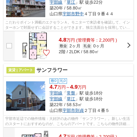
宇部線
「
草江
」駅 徒歩22分
築20年 / 58.80㎡
山口県
宇部市
野中
４丁目９番４４
こだわりポイント満載のエクセランＡ。モニターで来訪者を確認して、イン
ターホンで対面せずに会話することができます。独立洗面台を採用している
ので、歯ブラシやドライヤーなどをま...
4.8
万
円
(管理費等：2,200円 )
2ヶ月
0ヶ月
敷金
礼金
2階 / 2LDK / 58.80㎡
サンフラワー
賃貸 | アパート
敷0
礼0
4.7
4.9
万円～
万円
宇部線
「
常盤
」駅 徒歩18分
宇部線
「
草江
」駅 徒歩18分
築22年 / 58.53㎡
山口県
宇部市
則貞
２丁目４番５
宇部市近辺での物件情報：大好評のあの物件「サンフラワー」。新しい生活
のスタートにおすすめなのが、こちらのアパートです。こちらの物件詳細に
つきましては、お気軽にご連絡下さい...
4.7
万
円
(管理費等：2,700円 )