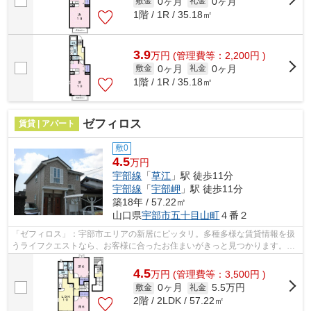
0ヶ月
0ヶ月
敷金
礼金
1階 / 1R / 35.18㎡
3.9
万
円
(管理費等：2,200円 )
0ヶ月
0ヶ月
敷金
礼金
1階 / 1R / 35.18㎡
ゼフィロス
賃貸 | アパート
敷0
4.5
万円
宇部線
「
草江
」駅 徒歩11分
宇部線
「
宇部岬
」駅 徒歩11分
築18年 / 57.22㎡
山口県
宇部市
五十目山町
４番２
「ゼフィロス」：宇部市エリアの新居にピッタリ。多種多様な賃貸情報を扱
うライフクエストなら、お客様に合ったお住まいがきっと見つかります。お
電話0836-39-8886からご連絡お待ちし...
4.5
万
円
(管理費等：3,500円 )
0ヶ月
5.5万円
敷金
礼金
2階 / 2LDK / 57.22㎡