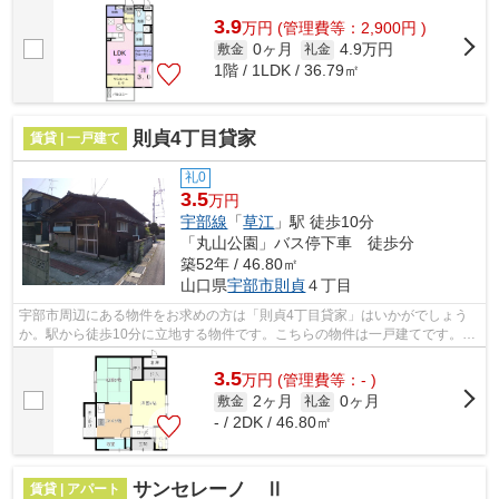
3.9
万
円
(管理費等：2,900円 )
0ヶ月
4.9万円
敷金
礼金
1階 / 1LDK / 36.79㎡
則貞4丁目貸家
賃貸 | 一戸建て
礼0
3.5
万円
宇部線
「
草江
」駅 徒歩10分
「丸山公園」バス停下車 徒歩分
築52年 / 46.80㎡
山口県
宇部市
則貞
４丁目
宇部市周辺にある物件をお求めの方は「則貞4丁目貸家」はいかがでしょう
か。駅から徒歩10分に立地する物件です。こちらの物件は一戸建てです。種
類も物件数も豊富で、且つ頼もしいスタ...
3.5
万
円
(管理費等：- )
2ヶ月
0ヶ月
敷金
礼金
- / 2DK / 46.80㎡
サンセレーノ Ⅱ
賃貸 | アパート