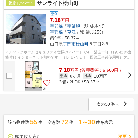
サンライト松山町
賃貸 | アパート
敷0
7.18
万円
宇部線
「
宇部岬
」駅 徒歩4分
宇部線
「
草江
」駅 徒歩25分
築9年 / 58.37㎡
山口県
宇部市
松山町
５丁目2-9
アルソックホームセキュリティ仕様のアパートです！浴室一坪（おいだき機
能付)！インターネット無料です！（Ｄ.Ｕ-ＮＥＴ。回線工事後使用可）対面
システムキッチン（３口ガスコンログ...
7.18
万
円
(管理費等：5,500円 )
0ヶ月
10万円
敷金
礼金
3階 / 2LDK / 58.37㎡
次の30件へ
55
72
1～30
該当物件数
件
空き数
件
件を表示
駅で絞り込む
変更