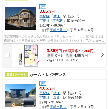
敷0
3.85
万円
宇部線
「
草江
」駅 徒歩5分
宇部線
「
宇部岬
」駅 徒歩22分
築13年 / 46.09㎡
山口県
宇部市
則貞
６丁目４番２４号
草江駅周辺への引っ越しをお考えなら「サンセレーノ Ⅱ」。室内設備は洗
面所独立・浴室乾燥機など充実した設備を備え付けています。TVインターフ
ォン付きの、セキュリティに配慮した物...
3.85
万
円
(管理費等：2,300円 )
0ヶ月
4.85万円
敷金
礼金
2階 / 1LDK / 46.09㎡
カーム・レジデンス
賃貸 | アパート
敷0
4.65
万円
宇部線
「
草江
」駅 徒歩16分
宇部線
「
常盤
」駅 徒歩22分
築3年 / 31.66㎡
山口県
宇部市
則貞
２丁目２番１９号