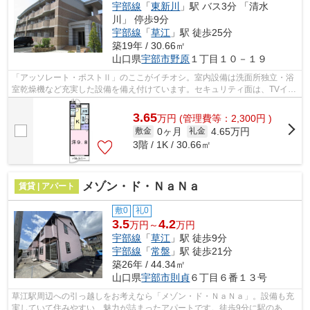
宇部線
「
東新川
」駅 バス3分 「清水
川」 停歩9分
宇部線
「
草江
」駅 徒歩25分
築19年 / 30.66㎡
山口県
宇部市
野原
１丁目１０－１９
「アッソレート・ポストⅡ」のここがイチオシ。室内設備は洗面所独立・浴
室乾燥機など充実した設備を備え付けています。セキュリティ面は、TVイン
ターホン・オートロックなどを設置して...
3.65
万
円
(管理費等：2,300円 )
0ヶ月
4.65万円
敷金
礼金
3階 / 1K / 30.66㎡
メゾン・ド・ＮａＮａ
賃貸 | アパート
敷0
礼0
3.5
4.2
万円～
万円
宇部線
「
草江
」駅 徒歩9分
宇部線
「
常盤
」駅 徒歩21分
築26年 / 44.34㎡
山口県
宇部市
則貞
６丁目６番１３号
草江駅周辺への引っ越しをお考えなら「メゾン・ド・ＮａＮａ」。設備も充
実していて住みやすい、魅力が詰まったアパートです。徒歩9分に駅のあ