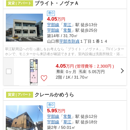
ブライト・ノヴァＡ
賃貸 | アパート
敷0
4.05
万円
宇部線
「
草江
」駅 徒歩13分
宇部線
「
常盤
」駅 徒歩25分
築14年 / 31.70㎡
山口県
宇部市
則貞
１丁目１番１４
草江駅周辺への引っ越しをお考えなら「ブライト・ノヴァＡ」。TVインター
ホンで、モニターから来訪者が確認できます。室内設備は洗面所独立・浴室
乾燥機などが揃っており、とても充実...
4.05
万
円
(管理費等：2,300円 )
0ヶ月
5.05万円
敷金
礼金
2階 / 1K / 31.70㎡
クレールかめうら
賃貸 | アパート
敷0
5.95
万円
宇部線
「
常盤
」駅 徒歩12分
宇部線
「
草江
」駅 徒歩18分
築2年 / 50.01㎡