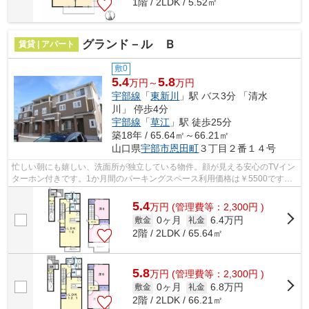
1階 / 2LDK / 5.52㎡
グランド－ル Ｂ
賃貸 | アパート
敷0
5.4
5.8
万円～
万円
宇部線
「
東新川
」駅 バス3分 「清水
川」 停歩4分
宇部線
「
草江
」駅 徒歩25分
築18年 / 65.64㎡～66.21㎡
山口県
宇部市
恩田町
３丁目２番１４号
忙しい朝にも嬉しい、洗面所が独立している物件。顔が見える安心のTVイン
ターホン付きです。1か月間のパーキングスペース利用価格は￥5500です。
お部屋の面積も65.64㎡あります。東新...
5.4
万
円
(管理費等：2,300円 )
0ヶ月
6.4万円
敷金
礼金
2階 / 2LDK / 65.64㎡
5.8
万
円
(管理費等：2,300円 )
0ヶ月
6.8万円
敷金
礼金
2階 / 2LDK / 66.21㎡