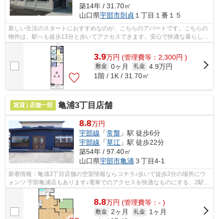
築14年 / 31.70㎡
山口県
宇部市
則貞
１丁目１番１５
新しい生活のスタートにおすすめなのが、こちらのアパートです。こちらの
物件は、駅へも徒歩13分と歩いてアクセスできます。安心で快適な暮らしを
したいとお考えなら、ぜひ当社へお任...
3.9
万
円
(管理費等：2,300円 )
0ヶ月
4.9万円
敷金
礼金
1階 / 1K / 31.70㎡
亀浦3丁目店舗
賃貸 | 店舗一部
8.8
万円
宇部線
「
常盤
」駅 徒歩6分
宇部線
「
草江
」駅 徒歩22分
築54年 / 97.40㎡
山口県
宇部市
亀浦
３丁目4-1
新着情報：亀浦3丁目店舗の空室情報ならコチラ♪歩いて徒歩2分の場所にウ
ォンツ 宇部亀浦店もあります♪電車でのアクセスを快適なものにする、2駅利
用可能な物件です(^_^)
8.8
万
円
(管理費等：- )
2ヶ月
1ヶ月
敷金
礼金