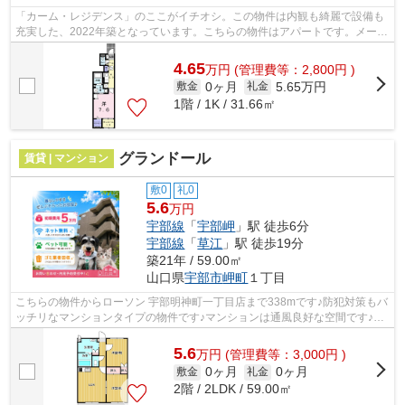
「カーム・レジデンス」のここがイチオシ。この物件は内観も綺麗で設備も
充実した、2022年築となっています。こちらの物件はアパートです。メール
アドレスinfo@life-quest.jpまで、お...
4.65
万
円
(管理費等：2,800円 )
0ヶ月
5.65万円
敷金
礼金
1階 / 1K / 31.66㎡
グランドール
賃貸 | マンション
敷0
礼0
5.6
万円
宇部線
「
宇部岬
」駅 徒歩6分
宇部線
「
草江
」駅 徒歩19分
築21年 / 59.00㎡
山口県
宇部市
岬町
１丁目
こちらの物件からローソン 宇部明神町一丁目店まで338mです♪防犯対策もバ
ッチリなマンションタイプの物件です♪マンションは通風良好な空間です♪2
駅利用可能な利便性の高いマンションで...
5.6
万
円
(管理費等：3,000円 )
0ヶ月
0ヶ月
敷金
礼金
2階 / 2LDK / 59.00㎡