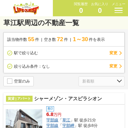
閲覧履歴
お気に入り
メニュー
0
0
草江駅周辺の不動産一覧
55
72
1～30
該当物件数
件
空き数
件
件を表示
駅で絞り込む
変更
変更
絞り込み条件：
なし
空室のみ
シャーメゾン・アスピラシオン
賃貸 | アパート
敷0
6.8
万円
宇部線
「
草江
」駅 徒歩21分
宇部線
「
宇部岬
」駅 徒歩8分