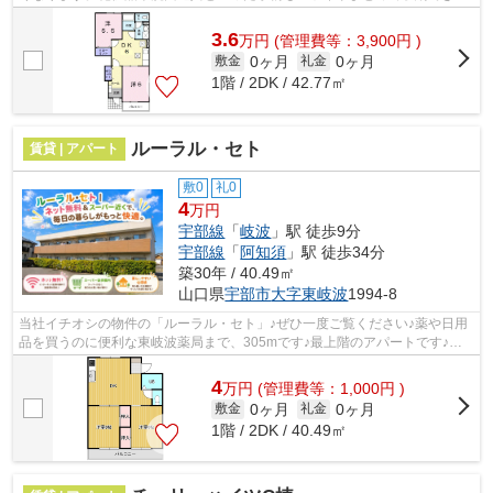
独立洗面台が付いております。ぜひご...
3.6
万
円
(管理費等：3,900円 )
0ヶ月
0ヶ月
敷金
礼金
1階 / 2DK / 42.77㎡
ルーラル・セト
賃貸 | アパート
敷0
礼0
4
万円
宇部線
「
岐波
」駅 徒歩9分
宇部線
「
阿知須
」駅 徒歩34分
築30年 / 40.49㎡
山口県
宇部市
大字東岐波
1994-8
当社イチオシの物件の「ルーラル・セト」♪ぜひ一度ご覧ください♪薬や日用
品を買うのに便利な東岐波薬局まで、305mです♪最上階のアパートです♪こ
ちらの物件はアパートです♪当社オススメ...
4
万
円
(管理費等：1,000円 )
0ヶ月
0ヶ月
敷金
礼金
1階 / 2DK / 40.49㎡