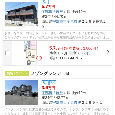
敷0
5.7
万円
宇部線
「
岐波
」駅 徒歩10分
築2年 / 44.70㎡
山口県
宇部市
大字東岐波
２２９９番地２
２
きれいな外装・内装がポイント。新しい生活のスタートにおすすめなのが、
こちらのアパートです。住環境が良好な岐波周辺の物件をご紹介いたしま
す。希望条件に沿った物件をご紹介しま...
5.7
万
円
(管理費等：2,800円 )
0ヶ月
6.7万円
敷金
礼金
1階 / 1LDK / 44.70㎡
メゾングランデ Ｂ
賃貸 | アパート
敷0
礼0
3.6
万円
宇部線
「
岐波
」駅 徒歩10分
築24年 / 42.77㎡
山口県
宇部市
大字東岐波
２２９９－１
インターホン越しに来訪者を確認できるので、トラブルを事前に回避しやす
くなります。化粧品や洗面道具といった小物もスッキリまとめて収納できる