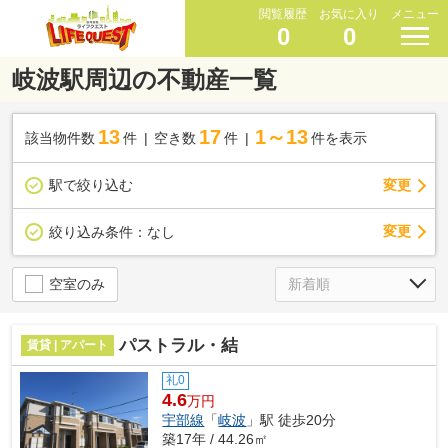
閲覧履歴
お気に入り
メニュー
0
0
岐波駅周辺の不動産一覧
13
17
1～13
該当物件数
件
空き数
件
件を表示
駅で絞り込む
変更
変更
絞り込み条件：
なし
空室のみ
パストラル・結
賃貸 | アパート
礼0
4.6
万円
宇部線
「
岐波
」駅 徒歩20分
築17年 / 44.26㎡