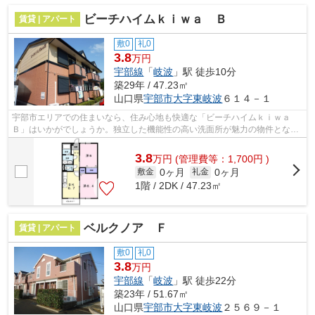
ビーチハイムｋｉｗａ Ｂ
賃貸 | アパート
敷0
礼0
3.8
万円
宇部線
「
岐波
」駅 徒歩10分
築29年 / 47.23㎡
山口県
宇部市
大字東岐波
６１４－１
宇部市エリアでの住まいなら、住み心地も快適な「ビーチハイムｋｉｗａ
Ｂ」はいかがでしょうか。独立した機能性の高い洗面所が魅力の物件となっ
ています。駐輪場付きのアパートです...
3.8
万
円
(管理費等：1,700円 )
0ヶ月
0ヶ月
敷金
礼金
1階 / 2DK / 47.23㎡
ベルクノア Ｆ
賃貸 | アパート
敷0
礼0
3.8
万円
宇部線
「
岐波
」駅 徒歩22分
築23年 / 51.67㎡
山口県
宇部市
大字東岐波
２５６９－１