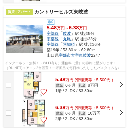
カントリーヒルズ東岐波
賃貸 | アパート
敷0
5.48
6.38
万円～
万円
宇部線
「
岐波
」駅 徒歩8分
宇部線
「
丸尾
」駅 徒歩33分
宇部線
「
阿知須
」駅 徒歩36分
築19年 / 53.80㎡～62.80㎡
山口県
宇部市
大字東岐波
2247
インターネット無料！（Wi-Fi有り）通信料（量）の節約に繋がります！
（DU.NET)エアコン2台設置！一坪風呂で毎日ゆったりしたバスタイムを♪♪
時間差入浴に便利な追い焚き給湯付！ 防犯...
5.48
万
円
(管理費等：5,500円 )
0ヶ月
8万円
敷金
礼金
1階 / 2LDK / 53.80㎡
6.38
万
円
(管理費等：5,500円 )
0ヶ月
10万円
敷金
礼金
2階 / 2LDK / 62.80㎡