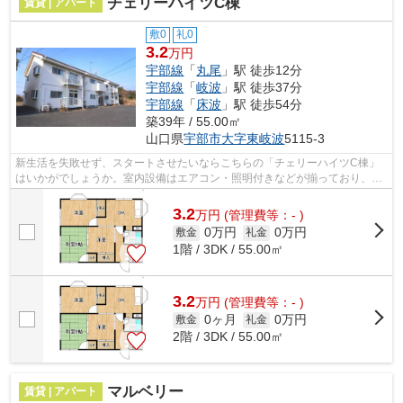
チェリーハイツC棟
賃貸 | アパート
敷0
礼0
3.2
万円
宇部線
「
丸尾
」駅 徒歩12分
宇部線
「
岐波
」駅 徒歩37分
宇部線
「
床波
」駅 徒歩54分
築39年 / 55.00㎡
山口県
宇部市
大字東岐波
5115-3
新生活を失敗せず、スタートさせたいならこちらの「チェリーハイツC棟」
はいかがでしょうか。室内設備はエアコン・照明付きなどが揃っており、と
ても充実しています。陽当たりが良いの...
3.2
万
円
(管理費等：- )
0万円
0万円
敷金
礼金
1階 / 3DK / 55.00㎡
3.2
万
円
(管理費等：- )
0ヶ月
0万円
敷金
礼金
2階 / 3DK / 55.00㎡
マルベリー
賃貸 | アパート