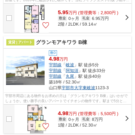
部屋です。2020年に建設された物件です。当社ライフクエストの扱う物件
が、ココ宇部市エリアに満載です。お問い...
5.95
万
円
(管理費等：2,800円 )
0ヶ月
6.95万円
敷金
礼金
2階 / 2LDK / 59.14㎡
グランモアキワラ B棟
賃貸 | アパート
敷0
4.98
万円
宇部線
「
岐波
」駅 徒歩5分
宇部線
「
阿知須
」駅 徒歩33分
宇部線
「
丸尾
」駅 徒歩40分
築18年 / 52.30㎡
山口県
宇部市
大字東岐波
1123-3
宇部市周辺にある物件をお求めの方は「グランモアキワラ B棟」はいかがで
しょうか。使い勝手の良いアパートでイチオシの物件です。駅まで5分と、
駅近でアクセスも良好な物件です。ご希...
4.98
万
円
(管理費等：5,500円 )
0ヶ月
8万円
敷金
礼金
1階 / 2LDK / 52.30㎡