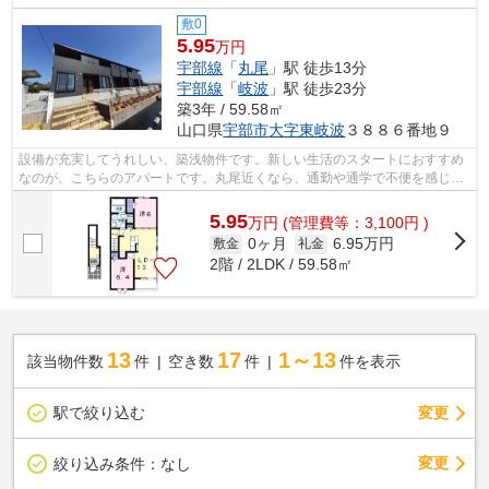
敷0
5.95
万円
宇部線
「
丸尾
」駅 徒歩13分
宇部線
「
岐波
」駅 徒歩23分
築3年 / 59.58㎡
山口県
宇部市
大字東岐波
３８８６番地９
設備が充実してうれしい、築浅物件です。新しい生活のスタートにおすすめ
なのが、こちらのアパートです。丸尾近くなら、通勤や通学で不便を感じる
ことも少ないでしょう。色々とご不明...
5.95
万
円
(管理費等：3,100円 )
0ヶ月
6.95万円
敷金
礼金
2階 / 2LDK / 59.58㎡
13
17
1～13
該当物件数
件
空き数
件
件を表示
駅で絞り込む
変更
変更
絞り込み条件：
なし