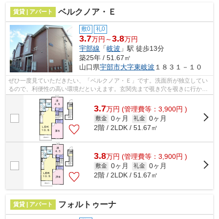
ベルクノア・Ｅ
賃貸 | アパート
敷0
礼0
3.7
3.8
万円～
万円
宇部線
「
岐波
」駅 徒歩13分
築25年 / 51.67㎡
山口県
宇部市
大字東岐波
１８３１－１０
ぜひ一度見ていただきたい、「ベルクノア・Ｅ」です。洗面所が独立してい
るので、利便性の高い環境だといえます。玄関先まで覗き穴を覗きに行かな
くてもインターホン越しに誰が来たの...
3.7
万
円
(管理費等：3,900円 )
0ヶ月
0ヶ月
敷金
礼金
2階 / 2LDK / 51.67㎡
3.8
万
円
(管理費等：3,900円 )
0ヶ月
0ヶ月
敷金
礼金
2階 / 2LDK / 51.67㎡
フォルトゥーナ
賃貸 | アパート