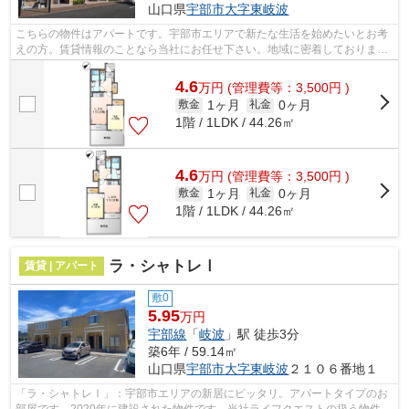
山口県
宇部市
大字東岐波
こちらの物件はアパートです。宇部市エリアで新たな生活を始めたいとお考
えの方。賃貸情報のことなら当社にお任せ下さい。地域に密着しております
ので、確かな地域情報と賃貸情報をご...
4.6
万
円
(管理費等：3,500円 )
1ヶ月
0ヶ月
敷金
礼金
1階 / 1LDK / 44.26㎡
4.6
万
円
(管理費等：3,500円 )
1ヶ月
0ヶ月
敷金
礼金
1階 / 1LDK / 44.26㎡
ラ・シャトレⅠ
賃貸 | アパート
敷0
5.95
万円
宇部線
「
岐波
」駅 徒歩3分
築6年 / 59.14㎡
山口県
宇部市
大字東岐波
２１０６番地１
「ラ・シャトレⅠ」：宇部市エリアの新居にピッタリ。アパートタイプのお