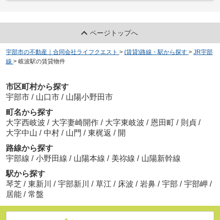
ページトップへ
宇部市の不動産｜合同会社ライフクエスト
>
(賃貸)路線・駅から探す
>
JR宇部
線
>
岐波駅の賃貸物件
市区町村から探す
宇部市
/
山口市
/
山陽小野田市
町名から探す
大字西岐波
/
大字妻崎開作
/
大字東岐波
/
恩田町
/
則貞
/
大字中山
/
中村
/
山門
/
東梶返
/
開
路線から探す
宇部線
/
小野田線
/
山陽本線
/
美祢線
/
山陽新幹線
駅から探す
琴芝
/
東新川
/
宇部新川
/
草江
/
床波
/
岩鼻
/
宇部
/
宇部岬
/
居能
/
常盤