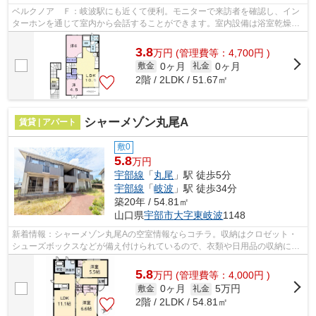
ベルクノア Ｆ：岐波駅にも近くて便利。モニターで来訪者を確認し、イン
ターホンを通じて室内から会話することができます。室内設備は浴室乾燥
機・洗面所独立など大変充実しておりま...
3.8
万
円
(管理費等：4,700円 )
0ヶ月
0ヶ月
敷金
礼金
2階 / 2LDK / 51.67㎡
シャーメゾン丸尾A
賃貸 | アパート
敷0
5.8
万円
宇部線
「
丸尾
」駅 徒歩5分
宇部線
「
岐波
」駅 徒歩34分
築20年 / 54.81㎡
山口県
宇部市
大字東岐波
1148
新着情報：シャーメゾン丸尾Aの空室情報ならコチラ。収納はクロゼット・
シューズボックスなどが備え付けられているので、衣類や日用品の収納に重
宝します。独立した洗面所の物件は、女...
5.8
万
円
(管理費等：4,000円 )
0ヶ月
5万円
敷金
礼金
2階 / 2LDK / 54.81㎡