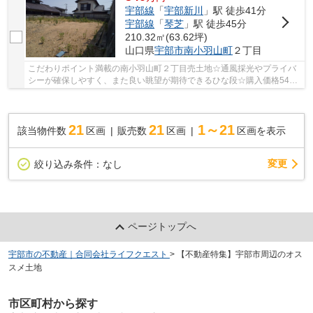
宇部線
「
宇部新川
」駅 徒歩41分
宇部線
「
琴芝
」駅 徒歩45分
210.32㎡(63.62坪)
山口県
宇部市
南小羽山町
２丁目
こだわりポイント満載の南小羽山町２丁目売土地☆通風採光やプライバ
シーが確保しやすく、また良い眺望が期待できるひな段☆購入価格540
万円と好条件です☆ぜひご検討してみてはいかがで...
21
21
1～21
該当物件数
区画
販売数
区画
区画を表示
変更
絞り込み条件：
なし
ページトップへ
宇部市の不動産｜合同会社ライフクエスト
>
【不動産特集】宇部市周辺のオス
スメ土地
市区町村から探す