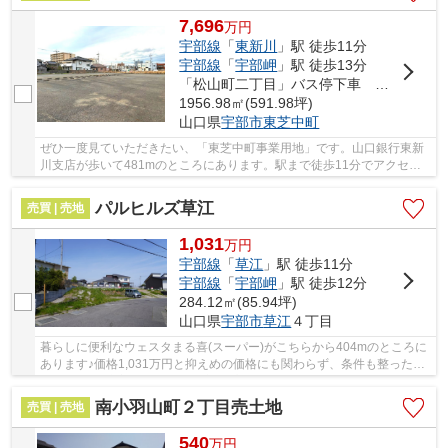
7,696
万
円
宇部線
「
東新川
」駅 徒歩11分
宇部線
「
宇部岬
」駅 徒歩13分
「松山町二丁目」バス停下車 徒歩4分
1956.98㎡(591.98坪)
山口県
宇部市
東芝中町
ぜひ一度見ていただきたい、「東芝中町事業用地」です。山口銀行東新
川支店が歩いて481mのところにあります。駅まで徒歩11分でアクセス
可能です。事業用地としておすすめな立地なため...
パルヒルズ草江
売買 | 売地
1,031
万
円
宇部線
「
草江
」駅 徒歩11分
宇部線
「
宇部岬
」駅 徒歩12分
284.12㎡(85.94坪)
山口県
宇部市
草江
４丁目
暮らしに便利なウェスタまる喜(スーパー)がこちらから404mのところに
あります♪価格1,031万円と抑えめの価格にも関わらず、条件も整った土
地です♪地元密着、そして不動産のプロである当...
南小羽山町２丁目売土地
売買 | 売地
540
万
円