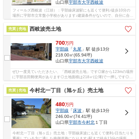
山口県
宇部市
大字西岐波
フィールズ西岐波（江頭）：宇部線床波駅にも近くて便利♪徒歩10分の
場所に宇部市立常盤小学校があります♪建築条件がないので、自分に合っ
たスケジュール、建築会社、間取りなどを選ぶ...
西岐波売土地
売買 | 売地
700
万
円
宇部線
「
丸尾
」駅 徒歩13分
218.00㎡(65.94坪)
山口県
宇部市
大字西岐波
ぜひ一度見ていただきたい、「西岐波売土地」です◎家から123mの場所
に宇部吉田郵便局があります◎土地面積は218㎡(公簿)で一押しです◎売
地をお探しの方にぴったりの土地がこちらです◎お...
今村北一丁目（旭ヶ丘）売土地
売買 | 売地
480
万
円
宇部線
「
床波
」駅 徒歩13分
246.00㎡(74.41坪)
山口県
宇部市
今村北
１丁目
今村北一丁目（旭ヶ丘）売土地：宇部線床波にも近くて便利♪日当たりを
重視している方に適した南側道路になります♪駅まで徒歩13分の場所に