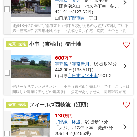
宇部線
「
琴芝
」駅 徒歩40分
「開住宅入口」バス停下車 徒歩1分
421.91㎡(127.62坪)
山口県
宇部市
開
１丁目
徒歩18分の距離に宇部市立上宇部中学校があるのも魅力♪立地している
第一種高層住居専用地域では、中規模な公共住宅、病院、大学と中規模
店舗を建設することができます♪宇部線東新川周...
小串（東桃山）売土地
売買 | 売地
600
万
円
宇部線
「
宇部新川
」駅 徒歩24分
448.00㎡(135.51坪)
山口県
宇部市
大字小串
1901-2
ぜひ一度見ていただきたい、「小串（東桃山）売土地」です！こちらは
間取りや建築時期などの建築条件に指定がありません！周辺環境が充実
している在宅用地です！もしものとき緊急車両...
フィールズ西岐波（江頭）
売買 | 売地
130
万
円
宇部線
「
床波
」駅 徒歩17分
「大沢」バス停下車 徒歩7分
206.84㎡(62.56坪)