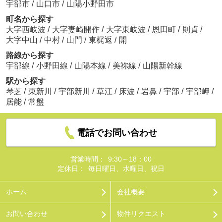
宇部市
/
山口市
/
山陽小野田市
町名から探す
大字西岐波
/
大字妻崎開作
/
大字東岐波
/
恩田町
/
則貞
/
大字中山
/
中村
/
山門
/
東梶返
/
開
路線から探す
宇部線
/
小野田線
/
山陽本線
/
美祢線
/
山陽新幹線
駅から探す
琴芝
/
東新川
/
宇部新川
/
草江
/
床波
/
岩鼻
/
宇部
/
宇部岬
/
居能
/
常盤
電話でお問い合わせ
営業時間：
9:30～18：00
定休日：
毎日曜日、水曜日、祝日
ホーム
会社概要
お問い合わせ
物件リクエスト