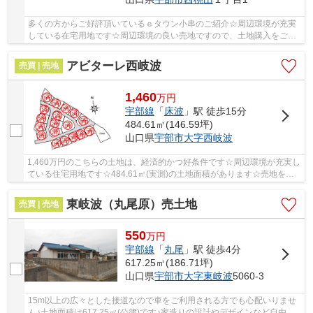
多くの方からご好評頂いているｅタウン小串のご紹介☆周辺環境が充実
している在宅用地です☆周辺環境の良い売地ですので、土地購入をご検
討の方におすすめです☆傾斜地よりも工事費をダウ...
アビターレ西岐波
売買 | 売地
1,460
万
円
宇部線
「
床波
」駅 徒歩15分
484.61㎡(146.59坪)
山口県
宇部市
大字西岐波
1,460万円のこちらの土地は、経済的かつ好条件です☆周辺環境が充実し
ている住宅用地です☆484.61㎡(実測)の土地面積があります☆売地をお
探しの方にぴったりの土地がこちらです☆不動産探...
東岐波（丸尾原）売土地
売買 | 売地
550
万
円
宇部線
「
丸尾
」駅 徒歩4分
617.25㎡(186.71坪)
山口県
宇部市
大字東岐波
5060-3
15m以上の広々とした接道なので車をご利用される方でも心配いりませ
ん♪土地面積は617.25㎡(公簿)です♪家造りの設計やデザインなど自由に