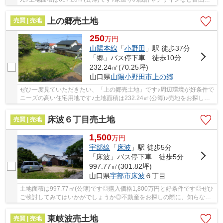
こだわることができる建築条件なしの土地です♪...
上の郷売土地
売買 | 売地
250
万
円
山陽本線
「
小野田
」駅 徒歩37分
「郷」バス停下車 徒歩10分
232.24㎡(70.25坪)
山口県
山陽小野田市
上の郷
ぜひ一度見ていただきたい、「上の郷売土地」です♪周辺環境が好条件で
ニーズの高い住宅用地です♪土地面積は232.24㎡(公簿)♪売地をお探しの
方には、こちらの売地はいかがでしょうか♪自...
床波６丁目売土地
売買 | 売地
1,500
万
円
宇部線
「
床波
」駅 徒歩5分
「床波」バス停下車 徒歩5分
997.77㎡(301.82坪)
山口県
宇部市
床波
６丁目
土地面積は997.77㎡(公簿)です◎購入価格1,800万円と好条件です◎ぜひ
ご検討してみてはいかがでしょうか◎不動産をお探しの際に、知らない
用語などが出てきて困惑したことはございません...
東岐波売土地
売買 | 売地