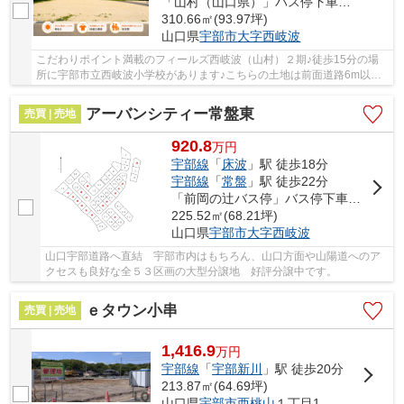
「山村（山口県）」バス停下車 徒歩9分
310.66㎡(93.97坪)
山口県
宇部市
大字西岐波
こだわりポイント満載のフィールズ西岐波（山村）２期♪徒歩15分の場
所に宇部市立西岐波小学校があります♪こちらの土地は前面道路6m以上
です♪こちらの土地面積は310.66㎡(実測)です♪地...
アーバンシティー常盤東
売買 | 売地
920.8
万
円
宇部線
「
床波
」駅 徒歩18分
宇部線
「
常盤
」駅 徒歩22分
「前岡の辻バス停」バス停下車 徒歩分
225.52㎡(68.21坪)
山口県
宇部市
大字西岐波
山口宇部道路へ直結 宇部市内はもちろん、山口方面や山陽道へのア
クセスも良好な全５３区画の大型分譲地 好評分譲中です。
ｅタウン小串
売買 | 売地
1,416.9
万
円
宇部線
「
宇部新川
」駅 徒歩20分
213.87㎡(64.69坪)
山口県
宇部市
西桃山
１丁目1