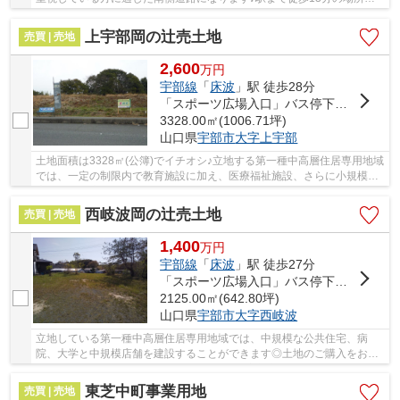
立地しています♪広さの心配がいらない土地面積...
上宇部岡の辻売土地
売買 | 売地
2,600
万
円
宇部線
「
床波
」駅 徒歩28分
「スポーツ広場入口」バス停下車 徒歩分
3328.00㎡(1006.71坪)
山口県
宇部市
大字上宇部
土地面積は3328㎡(公簿)でイチオシ♪立地する第一種中高層住居専用地域
では、一定の制限内で教育施設に加え、医療福祉施設、さらに小規模な
店舗や飲食店などの建設が認められている地域...
西岐波岡の辻売土地
売買 | 売地
1,400
万
円
宇部線
「
床波
」駅 徒歩27分
「スポーツ広場入口」バス停下車 徒歩分
2125.00㎡(642.80坪)
山口県
宇部市
大字西岐波
立地している第一種中高層住居専用地域では、中規模な公共住宅、病
院、大学と中規模店舗を建設することができます◎土地のご購入をお考
えなら、ぜひこちらの1,400万円の土地を◎宇部市エ...
東芝中町事業用地
売買 | 売地