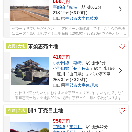
660
万
円
宇部線
「
岐波
」駅 徒歩2分
218.19㎡(66.00坪)
山口県
宇部市
大字東岐波
ぜひ一度見ていただきたい、「アビターレ東岐波」です！こちらの売地
はニーズも高い土地です！土地面積は208.03～358.30㎡でイチオシ！前
面道路6m以上は確保しているので車の出し入れ...
東須恵売土地
売買 | 売地
410
万
円
小野田線
「
妻崎
」駅 徒歩9分
小野田線
「
長門長沢
」駅 徒歩16分
「流川（山口県）」バス停下車 徒歩2分
265.32㎡(80.25坪)
山口県
宇部市
大字東須恵
こだわりで選びたい方におすすめ☆宇部市エリアで住まいをお探しなら
「東須恵売土地」☆徒歩20分の場所に宇部市立 原小学校があります☆
快適な住環境の地区が多く、ニーズの高い宇部市エ...
開１丁売目土地
売買 | 売地
950
万
円
宇部線
「
東新川
」駅 徒歩42分