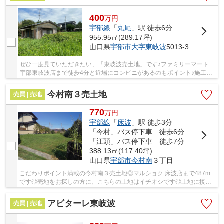
400
万
円
宇部線
「
丸尾
」駅 徒歩6分
955.95㎡(289.17坪)
山口県
宇部市
大字東岐波
5013-3
ぜひ一度見ていただきたい、「東岐波売土地」です♪ファミリーマート
宇部東岐波店まで徒歩4分と近場にコンビニがあるのもポイント♪施工業
者の制約を受けないので、自分で1から間取りを...
今村南３売土地
売買 | 売地
770
万
円
宇部線
「
床波
」駅 徒歩3分
「今村」バス停下車 徒歩6分
「江頭」バス停下車 徒歩7分
388.13㎡(117.40坪)
山口県
宇部市
今村南
３丁目
こだわりポイント満載の今村南３売土地◎マルショク 床波店まで487m
です◎売地をお探しの方に、こちらの土地はイチオシです◎土地に接す
る接道が15m以上あると建築面で安心です◎お客様の...
アビターレ東岐波
売買 | 売地