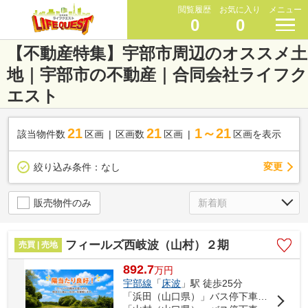
閲覧履歴
お気に入り
メニュー
0
0
【不動産特集】宇部市周辺のオススメ土
地｜宇部市の不動産｜合同会社ライフク
エスト
21
21
1～21
該当物件数
区画
区画数
区画
区画を表示
変更
絞り込み条件：
なし
販売物件のみ
フィールズ西岐波（山村）２期
売買 | 売地
892.7
万
円
宇部線
「
床波
」駅 徒歩25分
「浜田（山口県）」バス停下車 徒歩7分