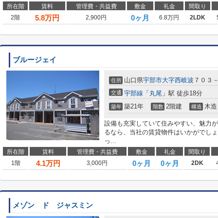
所在階
賃料
管理費・共益費
敷金
礼金
間取り
5.8
万円
0ヶ月
2階
2,900円
6.8万円
2LDK
ブルージェイ
山口県
宇部市
大字西岐波
７０３
住所
交通
宇部線
「
丸尾
」駅 徒歩18分
築21年
2階建
木造
築年
階数
構造
設備も充実していて住みやすい、魅力が
るなら、当社の賃貸物件はいかがでしょ
っ...
所在階
賃料
管理費・共益費
敷金
礼金
間取り
4.1
万円
0ヶ月
0ヶ月
1階
3,000円
2DK
メゾン ド ジャスミン