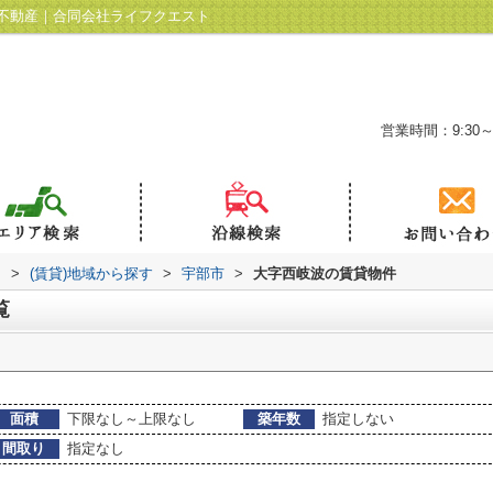
不動産｜合同会社ライフクエスト
営業時間：9:30～
ト
>
(賃貸)地域から探す
>
宇部市
>
大字西岐波の賃貸物件
覧
面積
下限なし～上限なし
築年数
指定しない
間取り
指定なし