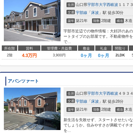
山口県
宇部市
大字西岐波
１１７
住所
交通
宇部線
「
床波
」駅 徒歩30分
築21年
2階建
木造
築年
階数
構造
宇部市近辺での物件情報：大好評のあの
ートタイプのお部屋です。不動産物件を
で...
所在階
賃料
管理費・共益費
敷金
礼金
間取り
4.3
万円
0ヶ月
0ヶ月
2階
3,900円
2LDK
アバンツァート
山口県
宇部市
大字西岐波
４９３
住所
交通
宇部線
「
床波
」駅 徒歩28分
築21年
2階建
木造
築年
階数
構造
新生活を失敗せず、スタートさせたいな
でしょうか。住みやすさが満載でイチオ
を...