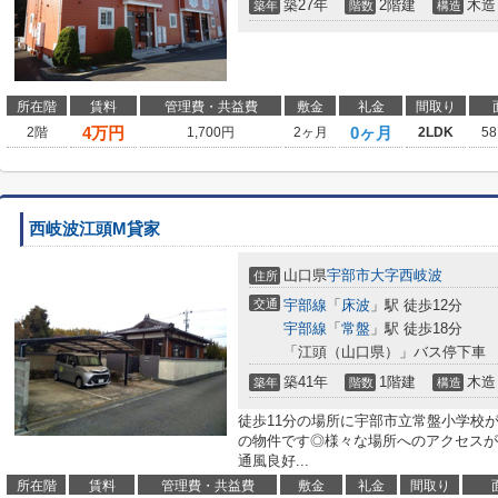
築27年
2階建
木造
築年
階数
構造
所在階
賃料
管理費・共益費
敷金
礼金
間取り
4
万円
0ヶ月
2階
1,700円
2ヶ月
2LDK
58
西岐波江頭M貸家
山口県
宇部市
大字西岐波
住所
交通
宇部線
「
床波
」駅 徒歩12分
宇部線
「
常盤
」駅 徒歩18分
「江頭（山口県）」バス停下車 
築41年
1階建
木造
築年
階数
構造
徒歩11分の場所に宇部市立常盤小学校
の物件です◎様々な場所へのアクセスが
通風良好...
所在階
賃料
管理費・共益費
敷金
礼金
間取り