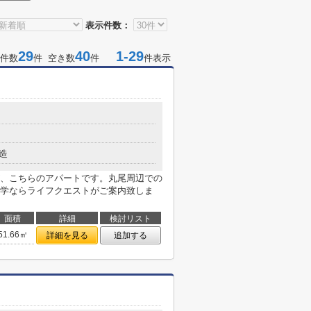
表示件数：
29
40
1-29
件数
件 空き数
件
件表示
造
、こちらのアパートです。丸尾周辺での
で。見学ならライフクエストがご案内致しま
面積
詳細
検討リスト
51.66㎡
詳細を見る
追加する