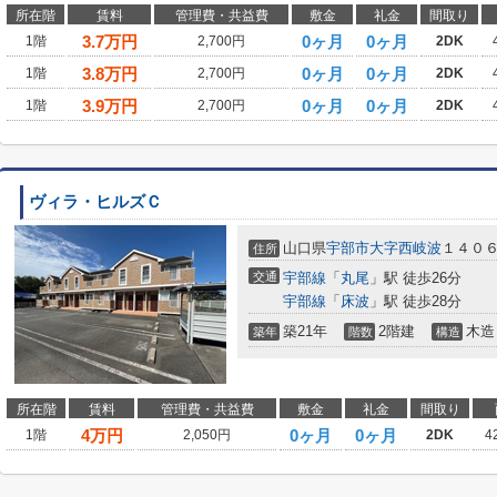
所在階
賃料
管理費・共益費
敷金
礼金
間取り
3.7
万円
0ヶ月
0ヶ月
1階
2,700円
2DK
3.8
万円
0ヶ月
0ヶ月
1階
2,700円
2DK
3.9
万円
0ヶ月
0ヶ月
1階
2,700円
2DK
ヴィラ・ヒルズＣ
山口県
宇部市
大字西岐波
１４０
住所
交通
宇部線
「
丸尾
」駅 徒歩26分
宇部線
「
床波
」駅 徒歩28分
築21年
2階建
木造
築年
階数
構造
所在階
賃料
管理費・共益費
敷金
礼金
間取り
4
万円
0ヶ月
0ヶ月
1階
2,050円
2DK
4