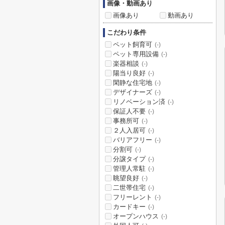
画像・動画あり
画像あり
動画あり
こだわり条件
ペット飼育可
(-)
ペット専用設備
(-)
楽器相談
(-)
陽当り良好
(-)
閑静な住宅地
(-)
デザイナーズ
(-)
リノベーション済
(-)
保証人不要
(-)
事務所可
(-)
２人入居可
(-)
バリアフリー
(-)
分割可
(-)
分譲タイプ
(-)
管理人常駐
(-)
眺望良好
(-)
二世帯住宅
(-)
フリーレント
(-)
カードキー
(-)
オープンハウス
(-)