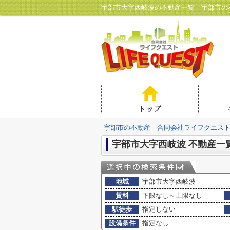
宇部市大字西岐波の不動産一覧｜宇部市の
宇部市の不動産｜合同会社ライフクエス
宇部市大字西岐波 不動産一
地域
宇部市大字西岐波
賃料
下限なし～上限なし
駅徒歩
指定しない
設備条件
指定なし