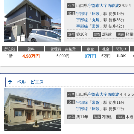
山口県
宇部市
大字西岐波
2709-4
住所
交通
宇部線
「
床波
」駅 徒歩18分
宇部線
「
丸尾
」駅 徒歩35分
宇部線
「
常盤
」駅 徒歩42分
築10年
2階建
軽量
築年
階数
構造
所在階
賃料
管理費・共益費
敷金
礼金
間取り
4.98
万円
0万円
1階
5,000円
5万円
1LDK
ラ ベル ピエス
山口県
宇部市
大字西岐波
４４５
住所
交通
宇部線
「
常盤
」駅 徒歩11分
宇部線
「
床波
」駅 徒歩22分
築11年
2階建
木造
築年
階数
構造