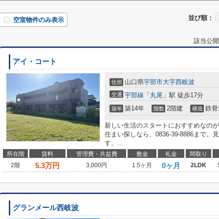
並び順：
空室物件のみ表示
該当公開
アイ・コート
山口県
宇部市
大字西岐波
住所
交通
宇部線
「
丸尾
」駅 徒歩17分
築14年
2階建
鉄骨
築年
階数
構造
新しい生活のスタートにおすすめなのが
住まい探しなら、0836-39-8886ま
す。...
所在階
賃料
管理費・共益費
敷金
礼金
間取り
5.3
万円
0ヶ月
2階
3,000円
1.5ヶ月
2LDK
グランメール西岐波