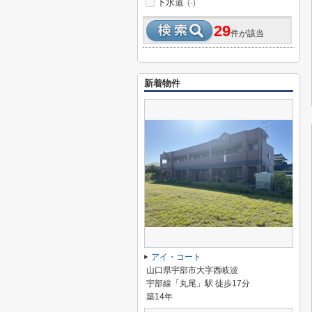
下水道
(-)
29
件が該当
新着物件
アイ・コート
山口県宇部市大字西岐波
宇部線「丸尾」駅 徒歩17分
築14年