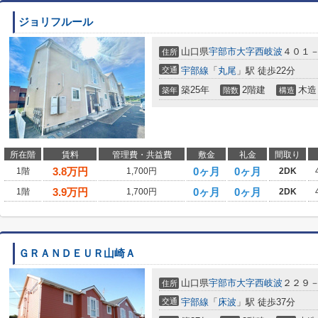
ジョリフルール
山口県
宇部市
大字西岐波
４０１
住所
交通
宇部線
「
丸尾
」駅 徒歩22分
築25年
2階建
木造
築年
階数
構造
所在階
賃料
管理費・共益費
敷金
礼金
間取り
3.8
万円
0ヶ月
0ヶ月
1階
1,700円
2DK
3.9
万円
0ヶ月
0ヶ月
1階
1,700円
2DK
ＧＲＡＮＤＥＵＲ山崎Ａ
山口県
宇部市
大字西岐波
２２９
住所
交通
宇部線
「
床波
」駅 徒歩37分