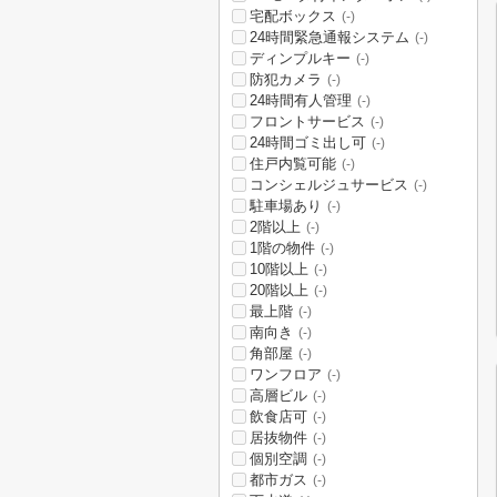
宅配ボックス
(-)
24時間緊急通報システム
(-)
ディンプルキー
(-)
防犯カメラ
(-)
24時間有人管理
(-)
フロントサービス
(-)
24時間ゴミ出し可
(-)
住戸内覧可能
(-)
コンシェルジュサービス
(-)
駐車場あり
(-)
2階以上
(-)
1階の物件
(-)
10階以上
(-)
20階以上
(-)
最上階
(-)
南向き
(-)
角部屋
(-)
ワンフロア
(-)
高層ビル
(-)
飲食店可
(-)
居抜物件
(-)
個別空調
(-)
都市ガス
(-)