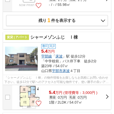
- / - / 55.98㎡
1
残り
件を表示する
シャーメゾンふじ Ⅰ棟
賃貸 | アパート
敷0
礼0
5.4
万円
宇部線
「
床波
」駅 徒歩12分
「中学校前」バス停下車 徒歩2分
築23年 / 54.07㎡
山口県
宇部市
床波
４丁目
「シャーメゾンふじ Ⅰ棟」の物件情報をお探しならお気軽にお問い合わせ
下さい。徒歩12分で駅へのアクセスが可能な物件です。使い勝手の良いアパ
ートでイチオシの物件です。最上階の物...
5.4
万
円
(管理費等：3,000円 )
0万円
0万円
敷金
礼金
1階 / 2LDK / 54.07㎡