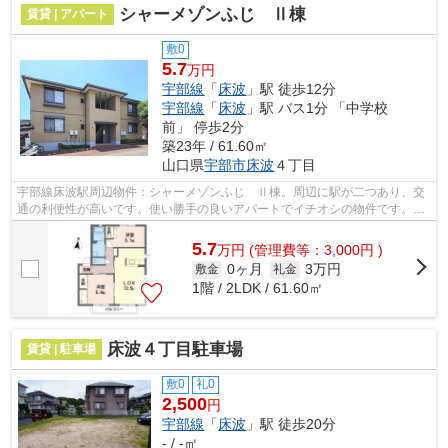
シャーメゾンふじ Ⅱ棟
賃貸 | アパート
敷0
5.7
万円
宇部線
「
床波
」駅 徒歩12分
宇部線
「
床波
」駅 バス1分 「中学校
前」 停歩2分
築23年 / 61.60㎡
山口県
宇部市
床波
４丁目
宇部線床波駅周辺物件：シャーメゾンふじ Ⅱ棟。周辺に駅が二つあり、交
通の利便性が高いです。使い勝手の良いアパートでイチオシの物件です。駅
まで徒歩12分でアクセス可能な物件です...
5.7
万
円
(管理費等：3,000円 )
0ヶ月
3万円
敷金
礼金
1階 / 2LDK / 61.60㎡
床波４丁目駐車場
賃貸 | 駐車場
敷0
礼0
2,500
円
宇部線
「
床波
」駅 徒歩20分
- / -㎡