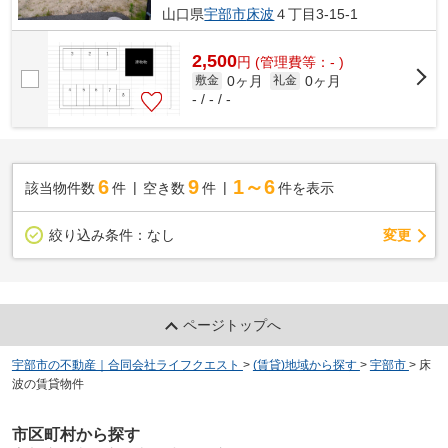
山口県
宇部市
床波
４丁目3-15-1
2,500
円
(管理費等：- )
0ヶ月
0ヶ月
敷金
礼金
- / - / -
6
9
1～6
該当物件数
件
空き数
件
件を表示
変更
絞り込み条件：
なし
ページトップへ
宇部市の不動産｜合同会社ライフクエスト
>
(賃貸)地域から探す
>
宇部市
>
床
波の賃貸物件
市区町村から探す