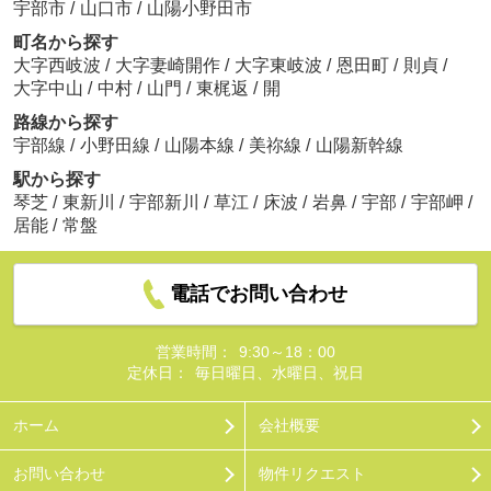
宇部市
/
山口市
/
山陽小野田市
町名から探す
大字西岐波
/
大字妻崎開作
/
大字東岐波
/
恩田町
/
則貞
/
大字中山
/
中村
/
山門
/
東梶返
/
開
路線から探す
宇部線
/
小野田線
/
山陽本線
/
美祢線
/
山陽新幹線
駅から探す
琴芝
/
東新川
/
宇部新川
/
草江
/
床波
/
岩鼻
/
宇部
/
宇部岬
/
居能
/
常盤
電話でお問い合わせ
営業時間：
9:30～18：00
定休日：
毎日曜日、水曜日、祝日
ホーム
会社概要
お問い合わせ
物件リクエスト