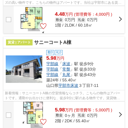
ズの高い物件です。こちらの物件はアパートです。当社は宇部市にある賃貸
物件情報を豊富に取り扱っております。...
4.48
万
円
(管理費等：4,000円 )
0万円
0万円
敷金
礼金
1階 / 2LDK / 60.18㎡
サニーコートA棟
賃貸 | アパート
敷0
礼0
5.98
万円
宇部線
「
床波
」駅 徒歩9分
宇部線
「
常盤
」駅 徒歩33分
宇部線
「
丸尾
」駅 徒歩43分
築24年 / 55.40㎡
山口県
宇部市
床波
３丁目7-11
新着情報：サニーコートA棟の空室情報ならコチラ。こちらの物件はアパー
トです。通勤やお出かけに便利な、徒歩9分に駅のある物件です。賃貸物件
のことなら、豊富な物件情報を取り扱う...
5.98
万
円
(管理費等：5,000円 )
0ヶ月
0万円
敷金
礼金
2階 / 2DK / 55.40㎡