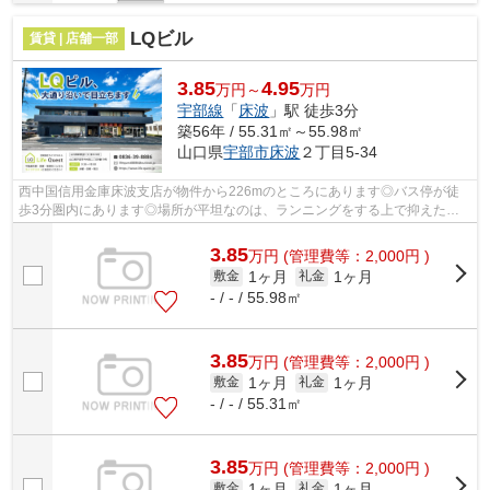
LQビル
賃貸 | 店舗一部
3.85
4.95
万円～
万円
宇部線
「
床波
」駅 徒歩3分
築56年 / 55.31㎡～55.98㎡
山口県
宇部市
床波
２丁目5-34
西中国信用金庫床波支店が物件から226mのところにあります◎バス停が徒
歩3分圏内にあります◎場所が平坦なのは、ランニングをする上で抑えたい
ポイントですね(#^^#)
3.85
万
円
(管理費等：2,000円 )
1ヶ月
1ヶ月
敷金
礼金
- / - / 55.98㎡
3.85
万
円
(管理費等：2,000円 )
1ヶ月
1ヶ月
敷金
礼金
- / - / 55.31㎡
3.85
万
円
(管理費等：2,000円 )
1ヶ月
1ヶ月
敷金
礼金