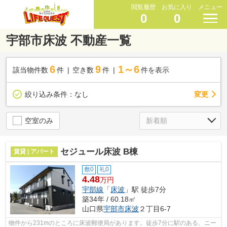
閲覧履歴
お気に入り
メニュー
0
0
宇部市床波 不動産一覧
6
9
1～6
該当物件数
件
空き数
件
件を表示
変更
絞り込み条件：
なし
空室のみ
セジュール床波 B棟
賃貸 | アパート
敷0
礼0
4.48
万円
宇部線
「
床波
」駅 徒歩7分
築34年 / 60.18㎡
山口県
宇部市
床波
２丁目6-7
物件から231mのところに床波郵便局があります。徒歩7分に駅のある、ニー