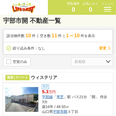
閲覧履歴
お気に入り
メニュー
0
0
宇部市開 不動産一覧
10
11
1～10
該当物件数
件
空き数
件
件を表示
変更
絞り込み条件：
なし
空室のみ
ウィステリア
賃貸 | アパート
礼0
5.3
万円
宇部線
「
琴芝
」駅 バス21分 「開」 停歩
3分
築16年 / 48.50㎡
山口県
宇部市
開
３丁目