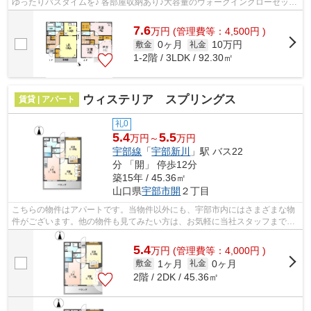
ゆったりバスタイムを♪ 各部屋収納あり♪大容量のウォークインクローゼット
あり♪ 2Fにもトイレ付き！
7.6
万
円
(管理費等：4,500円 )
0ヶ月
10万円
敷金
礼金
1-2階 / 3LDK / 92.30㎡
ウィステリア スプリングス
賃貸 | アパート
礼0
5.4
5.5
万円～
万円
宇部線
「
宇部新川
」駅 バス22
分 「開」 停歩12分
築15年 / 45.36㎡
山口県
宇部市
開
２丁目
こちらの物件はアパートです。当物件以外にも、宇部市内にはさまざまな物
件がございます。他の物件も見てみたい方は、お気軽に当社スタッフまでお
問い合わせください。
5.4
万
円
(管理費等：4,000円 )
1ヶ月
0ヶ月
敷金
礼金
2階 / 2DK / 45.36㎡