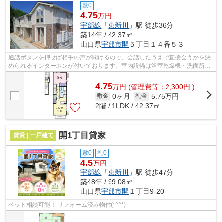
敷0
4.75
万円
宇部線
「
東新川
」駅 徒歩36分
築14年 / 42.37㎡
山口県
宇部市
開
５丁目１４番５３
通話ボタンを押せば相手の声が聞けるので、会話したうえで直接会うかを決
められるインターホンが付いております。室内設備は浴室乾燥機・洗面所独
立など充実した設備を備え付けていま...
4.75
万
円
(管理費等：2,300円 )
0ヶ月
5.75万円
敷金
礼金
2階 / 1LDK / 42.37㎡
開1丁目貸家
賃貸 | 一戸建て
敷0
礼0
4.5
万円
宇部線
「
東新川
」駅 徒歩47分
築48年 / 99.08㎡
山口県
宇部市
開
１丁目9-20
ペット相談可能！ リフォーム済み物件(*^^*)