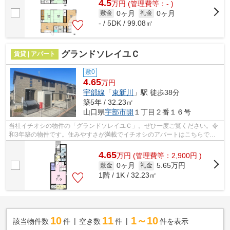
4.5
万
円
(管理費等：- )
0ヶ月
0ヶ月
敷金
礼金
- / 5DK / 99.08㎡
グランドソレイユＣ
賃貸 | アパート
敷0
4.65
万円
宇部線
「
東新川
」駅 徒歩38分
築5年 / 32.23㎡
山口県
宇部市
開
１丁目２番１６号
当社イチオシの物件の「グランドソレイユＣ」。ぜひ一度ご覧ください。令
和3年築の物件です。住みやすさが満載でイチオシのアパートはこちらで
す。まずはinfo@life-quest.jpへお気軽に...
4.65
万
円
(管理費等：2,900円 )
0ヶ月
5.65万円
敷金
礼金
1階 / 1K / 32.23㎡
10
11
1～10
該当物件数
件
空き数
件
件を表示