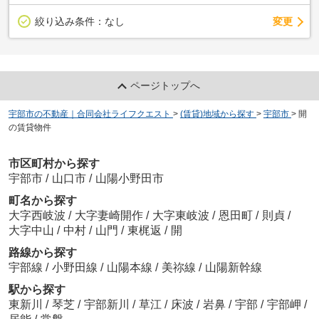
変更
絞り込み条件：
なし
ページトップへ
宇部市の不動産｜合同会社ライフクエスト
>
(賃貸)地域から探す
>
宇部市
>
開
の賃貸物件
市区町村から探す
宇部市
/
山口市
/
山陽小野田市
町名から探す
大字西岐波
/
大字妻崎開作
/
大字東岐波
/
恩田町
/
則貞
/
大字中山
/
中村
/
山門
/
東梶返
/
開
路線から探す
宇部線
/
小野田線
/
山陽本線
/
美祢線
/
山陽新幹線
駅から探す
東新川
/
琴芝
/
宇部新川
/
草江
/
床波
/
岩鼻
/
宇部
/
宇部岬
/