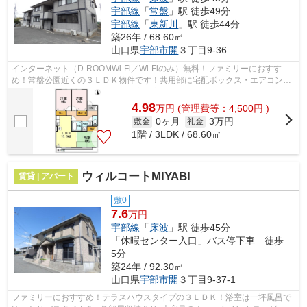
宇部線
「
常盤
」駅 徒歩49分
宇部線
「
東新川
」駅 徒歩44分
築26年 / 68.60㎡
山口県
宇部市
開
３丁目9-36
インターネット（D-ROOMWi-Fi／Wi-Fiのみ）無料！ファミリーにおすす
め！常盤公園近くの３ＬＤＫ物件です！共用部に宅配ボックス・エアコン１
台・洗髪洗面化粧台・温水洗浄暖房便座・...
4.98
万
円
(管理費等：4,500円 )
0ヶ月
3万円
敷金
礼金
1階 / 3LDK / 68.60㎡
ウィルコートMIYABI
賃貸 | アパート
敷0
7.6
万円
宇部線
「
床波
」駅 徒歩45分
「休暇センター入口」バス停下車 徒歩
5分
築24年 / 92.30㎡
山口県
宇部市
開
３丁目9-37-1
ファミリーにおすすめ！テラスハウスタイプの３ＬＤＫ！浴室は一坪風呂で