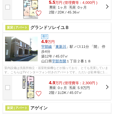
5.5
万
円
(管理費等：4,000円 )
1ヶ月
0ヶ月
敷金
礼金
2階 / 2DK / 45.36㎡
グランドソレイユＢ
賃貸 | アパート
敷0
4.9
万円
宇部線
「
東新川
」駅 バス11分 「開」 停
歩4分
築12年 / 45.07㎡
山口県
宇部市
開
１丁目２番１８
室内設備は洗面所独立・浴室乾燥機などが揃っており、とても充実していま
す。こちらはTVインターフォン付きのアパートです。ただいま駐車場に1台
空きがある物件、いかがでしょうか。こ...
4.9
万
円
(管理費等：2,300円 )
0ヶ月
5.9万円
敷金
礼金
2階 / 1LDK / 45.07㎡
アゲイン
賃貸 | アパート