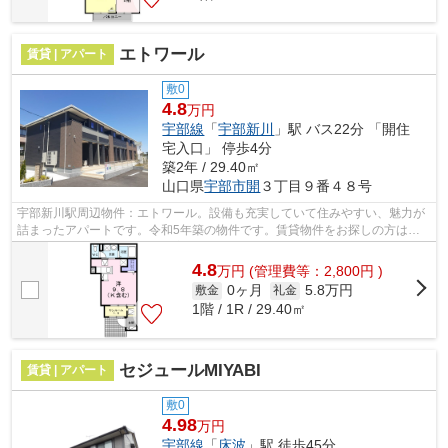
エトワール
賃貸 | アパート
敷0
4.8
万円
宇部線
「
宇部新川
」駅 バス22分 「開住
宅入口」 停歩4分
築2年 / 29.40㎡
山口県
宇部市
開
３丁目９番４８号
宇部新川駅周辺物件：エトワール。設備も充実していて住みやすい、魅力が
詰まったアパートです。令和5年築の物件です。賃貸物件をお探しの方は、
ぜひ当社にお任せ下さい。お客様のご希...
4.8
万
円
(管理費等：2,800円 )
0ヶ月
5.8万円
敷金
礼金
1階 / 1R / 29.40㎡
セジュールMIYABI
賃貸 | アパート
敷0
4.98
万円
宇部線
「
床波
」駅 徒歩45分