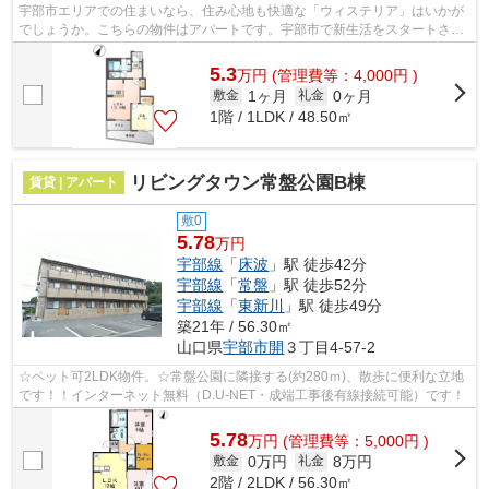
宇部市エリアでの住まいなら、住み心地も快適な「ウィステリア」はいかが
でしょうか。こちらの物件はアパートです。宇部市で新生活をスタートさせ
るなら、ライフクエストにお問い合わ...
5.3
万
円
(管理費等：4,000円 )
1ヶ月
0ヶ月
敷金
礼金
1階 / 1LDK / 48.50㎡
リビングタウン常盤公園B棟
賃貸 | アパート
敷0
5.78
万円
宇部線
「
床波
」駅 徒歩42分
宇部線
「
常盤
」駅 徒歩52分
宇部線
「
東新川
」駅 徒歩49分
築21年 / 56.30㎡
山口県
宇部市
開
３丁目4-57-2
☆ペット可2LDK物件。☆常盤公園に隣接する(約280ｍ)、散歩に便利な立地
です！！インターネット無料（D.U-NET・成端工事後有線接続可能）です！
5.78
万
円
(管理費等：5,000円 )
0万円
8万円
敷金
礼金
2階 / 2LDK / 56.30㎡