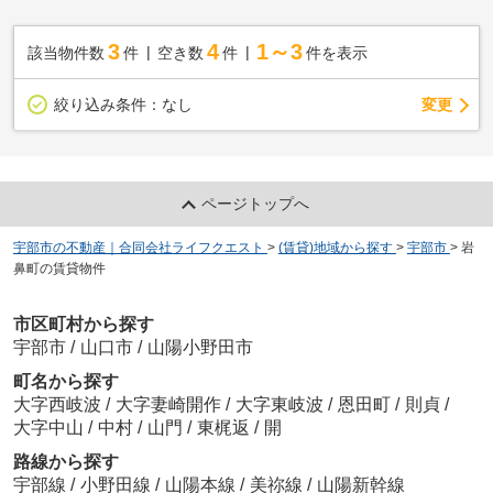
3
4
1～3
該当物件数
件
空き数
件
件を表示
変更
絞り込み条件：
なし
ページトップへ
宇部市の不動産｜合同会社ライフクエスト
>
(賃貸)地域から探す
>
宇部市
>
岩
鼻町の賃貸物件
市区町村から探す
宇部市
/
山口市
/
山陽小野田市
町名から探す
大字西岐波
/
大字妻崎開作
/
大字東岐波
/
恩田町
/
則貞
/
大字中山
/
中村
/
山門
/
東梶返
/
開
路線から探す
宇部線
/
小野田線
/
山陽本線
/
美祢線
/
山陽新幹線