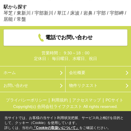
駅から探す
琴芝
/
東新川
/
宇部新川
/
草江
/
床波
/
岩鼻
/
宇部
/
宇部岬
/
居能
/
常盤
電話でお問い合わせ
営業時間：
9:30～18：00
定休日：
毎日曜日、水曜日、祝日
ホーム
会社概要
お問い合わせ
物件リクエスト
プライバシーポリシー
利用規約
アクセスマップ
PCサイト
Copyright(c) 合同会社ライフクエスト All rights reserved.
当サイトでは、お客様の当サイト利用状況把握、サービス向上検討を目的と
して、クッキー（Cookie）を使用しています。
詳しくは、当社の
「Cookieの取扱いについて」
をご確認ください。