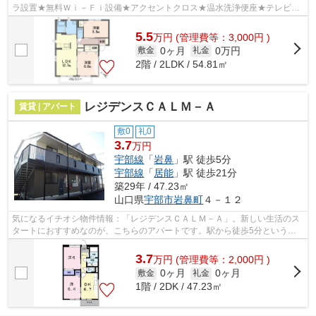
ラ設置★無料Ｗｉ－Ｆｉ設備★アクセントクロス★温水洗浄便座★テレビモ
ニターホン
5.5
万
円
(管理費等：3,000円 )
0ヶ月
0万円
敷金
礼金
2階 / 2LDK / 54.81㎡
レジデンスＣＡＬＭ－Ａ
賃貸 | アパート
敷0
礼0
3.7
万円
宇部線
「
岩鼻
」駅 徒歩5分
宇部線
「
居能
」駅 徒歩21分
築29年 / 47.23㎡
山口県
宇部市
岩鼻町
４－１２
気になるイチオシ物件情報：「レジデンスＣＡＬＭ－Ａ」。新しい生活のス
タートにおすすめなのが、こちらのアパートです。駅から徒歩5分というの
は遊びたい盛りの学生にも魅力的です。...
3.7
万
円
(管理費等：2,000円 )
0ヶ月
0ヶ月
敷金
礼金
1階 / 2DK / 47.23㎡