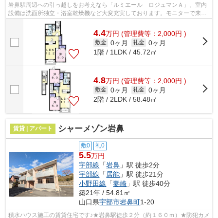
岩鼻駅周辺への引っ越しをお考えなら「ルミエール ロジュマンＡ」。室内
設備は洗面所独立・浴室乾燥機など大変充実しております。モニターで来訪
者を確認し、インターホンを通じて室...
4.4
万
円
(管理費等：2,000円 )
0ヶ月
0ヶ月
敷金
礼金
1階 / 1LDK / 45.72㎡
4.8
万
円
(管理費等：2,000円 )
0ヶ月
0ヶ月
敷金
礼金
2階 / 2LDK / 58.48㎡
シャーメゾン岩鼻
賃貸 | アパート
敷0
礼0
5.5
万円
宇部線
「
岩鼻
」駅 徒歩2分
宇部線
「
居能
」駅 徒歩21分
小野田線
「
妻崎
」駅 徒歩40分
築21年 / 54.81㎡
山口県
宇部市
岩鼻町
1-20
積水ハウス施工の賃貸住宅です♪★岩鼻駅徒歩２分（約１６０ｍ）★防犯カメ