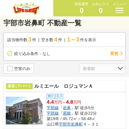
閲覧履歴
お気に入り
メニュー
0
0
宇部市岩鼻町 不動産一覧
3
4
1～3
該当物件数
件
空き数
件
件を表示
変更
絞り込み条件：
なし
空室のみ
ルミエール ロジュマンＡ
賃貸 | アパート
敷0
礼0
4.4
4.8
万円～
万円
宇部線
「
岩鼻
」駅 徒歩5分
宇部線
「
居能
」駅 徒歩22分
築19年 / 45.72㎡～58.48㎡
山口県
宇部市
岩鼻町
４－３１