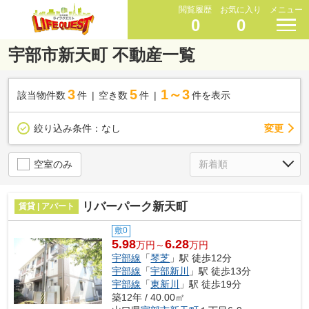
閲覧履歴
お気に入り
メニュー
0
0
宇部市新天町 不動産一覧
3
5
1～3
該当物件数
件
空き数
件
件を表示
変更
絞り込み条件：
なし
空室のみ
リバーパーク新天町
賃貸 | アパート
敷0
5.98
6.28
万円～
万円
宇部線
「
琴芝
」駅 徒歩12分
宇部線
「
宇部新川
」駅 徒歩13分
宇部線
「
東新川
」駅 徒歩19分
築12年 / 40.00㎡