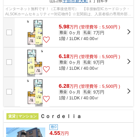
山口県
宇部市
新天町
１丁目6-9
インターネット無料です！（工事後使用可） 【非接触型ICカードロック・
ALSOKホームセキュリティー対応物件】☆玄関前は、入居者様の専用外部ス
ペース(エクストレージ)となります！！...
5.98
万
円
(管理費等：5,500円 )
0ヶ月
7万円
敷金
礼金
1階 / 1LDK / 40.00㎡
6.18
万
円
(管理費等：5,500円 )
0ヶ月
9万円
敷金
礼金
1階 / 1LDK / 40.00㎡
6.28
万
円
(管理費等：5,500円 )
0ヶ月
9万円
敷金
礼金
1階 / 1LDK / 40.00㎡
Ｃｏｒｄｅｌｉａ
賃貸 | マンション
敷0
4.55
万円