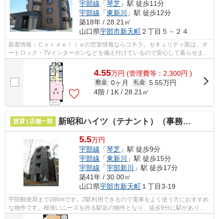
宇部線
「
琴芝
」駅 徒歩11分
宇部線
「
東新川
」駅 徒歩12分
築18年 / 28.21㎡
山口県
宇部市
新天町
２丁目５－２４
新着情報：Ｃｏｒｄｅｌｉａの空室情報ならコチラ。セキュリティ面は、オ
ートロック・TVインターホンなどを備え付けているので安心して暮らせま
す。室内設備は浴室乾燥機・洗面所独立...
4.55
万
円
(管理費等：2,300円 )
0ヶ月
5.55万円
敷金
礼金
4階 / 1K / 28.21㎡
新昭和ハイツ（テナント）（事務所）（倉庫）
賃貸 | 店舗一部
5.5
万円
宇部線
「
琴芝
」駅 徒歩9分
宇部線
「
東新川
」駅 徒歩15分
宇部線
「
宇部新川
」駅 徒歩17分
築41年 / 30.00㎡
山口県
宇部市
新天町
１丁目3-19
宇部郵便局まで286mです。2駅利用できるので電車をよく使う方におすすめ
な物件です。根強いニーズを誇る駅近の物件となり、徒歩9分に駅がありま
す。