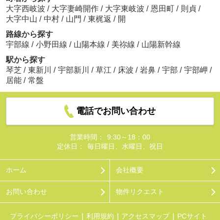
大字西岐波
/
大字妻崎開作
/
大字東岐波
/
恩田町
/
則貞
/
大字中山
/
中村
/
山門
/
東梶返
/
開
路線から探す
宇部線
/
小野田線
/
山陽本線
/
美祢線
/
山陽新幹線
駅から探す
琴芝
/
東新川
/
宇部新川
/
草江
/
床波
/
岩鼻
/
宇部
/
宇部岬
/
居能
/
常盤
電話でお問い合わせ
営業時間：
9:30～18：00
定休日：
毎日曜日、水曜日、祝日
ホーム
会社概要
お問い合わせ
物件リクエスト
プライバシーポリシー
利用規約
アクセスマップ
PCサイト