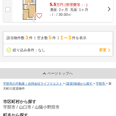
5.5
万
円
(管理費等：- )
2ヶ月
1ヶ月
敷金
礼金
- / - / 30.00㎡
3
5
1～3
該当物件数
件
空き数
件
件を表示
変更
絞り込み条件：
なし
ページトップへ
宇部市の不動産｜合同会社ライフクエスト
>
(賃貸)地域から探す
>
宇部市
>
新
天町の賃貸物件
市区町村から探す
宇部市
/
山口市
/
山陽小野田市
町名から探す