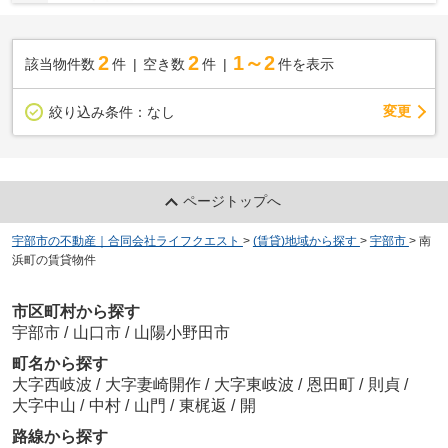
2
2
1～2
該当物件数
件
空き数
件
件を表示
変更
絞り込み条件：
なし
ページトップへ
宇部市の不動産｜合同会社ライフクエスト
>
(賃貸)地域から探す
>
宇部市
>
南
浜町の賃貸物件
市区町村から探す
宇部市
/
山口市
/
山陽小野田市
町名から探す
大字西岐波
/
大字妻崎開作
/
大字東岐波
/
恩田町
/
則貞
/
大字中山
/
中村
/
山門
/
東梶返
/
開
路線から探す