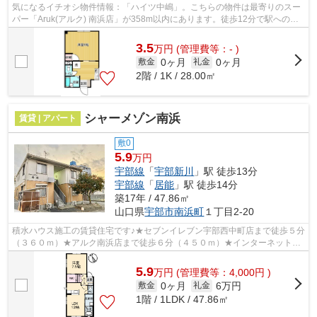
気になるイチオシ物件情報：「ハイツ中嶋」。こちらの物件は最寄りのスー
パー「Aruk(アルク) 南浜店」が358m以内にあります。徒歩12分で駅へのア
クセスができる物件です。使い勝手の良...
3.5
万
円
(管理費等：- )
0ヶ月
0ヶ月
敷金
礼金
2階 / 1K / 28.00㎡
シャーメゾン南浜
賃貸 | アパート
敷0
5.9
万円
宇部線
「
宇部新川
」駅 徒歩13分
宇部線
「
居能
」駅 徒歩14分
築17年 / 47.86㎡
山口県
宇部市
南浜町
１丁目2-20
積水ハウス施工の賃貸住宅です♪★セブンイレブン宇部西中町店まで徒歩５分
（３６０ｍ）★アルク南浜店まで徒歩６分（４５０ｍ）★インターネット無
料（Ｗｉ－Ｆｉ）★対面キッチン★３口コ...
5.9
万
円
(管理費等：4,000円 )
0ヶ月
6万円
敷金
礼金
1階 / 1LDK / 47.86㎡