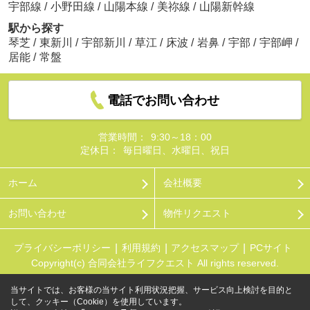
宇部線
/
小野田線
/
山陽本線
/
美祢線
/
山陽新幹線
駅から探す
琴芝
/
東新川
/
宇部新川
/
草江
/
床波
/
岩鼻
/
宇部
/
宇部岬
/
居能
/
常盤
電話でお問い合わせ
営業時間：
9:30～18：00
定休日：
毎日曜日、水曜日、祝日
ホーム
会社概要
お問い合わせ
物件リクエスト
プライバシーポリシー
利用規約
アクセスマップ
PCサイト
Copyright(c) 合同会社ライフクエスト All rights reserved.
当サイトでは、お客様の当サイト利用状況把握、サービス向上検討を目的と
して、クッキー（Cookie）を使用しています。