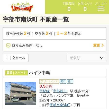
閲覧履歴
お気に入り
メニュー
0
0
宇部市南浜町 不動産一覧
2
2
1～2
該当物件数
件
空き数
件
件を表示
変更
絞り込み条件：
なし
空室のみ
ハイツ中嶋
賃貸 | アパート
フリーレント
敷0
礼0
3.5
万円
宇部線
「
宇部新川
」駅 徒歩12分
「鵜ノ島」バス停下車 徒歩5分
築27年 / 28.00㎡
山口県
宇部市
南浜町
１丁目