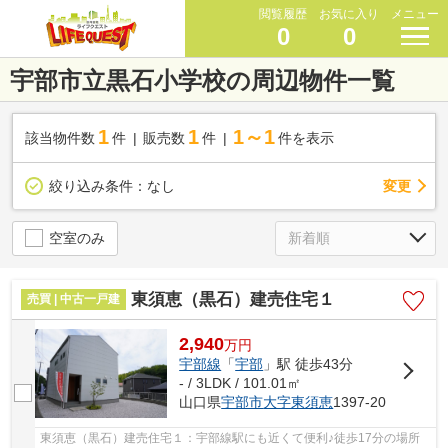
閲覧履歴
お気に入り
メニュー
0
0
宇部市立黒石小学校の周辺物件一覧
1
1
1～1
該当物件数
件
販売数
件
件を表示
変更
絞り込み条件：
なし
空室のみ
東須恵（黒石）建売住宅１
売買 | 中古一戸建
2,940
万
円
宇部線
「
宇部
」駅 徒歩43分
- / 3LDK / 101.01㎡
山口県
宇部市
大字東須恵
1397-20
東須恵（黒石）建売住宅１：宇部線駅にも近くて便利♪徒歩17分の場所