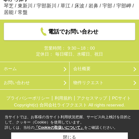
琴芝
/
東新川
/
宇部新川
/
草江
/
床波
/
岩鼻
/
宇部
/
宇部岬
/
居能
/
常盤
電話でお問い合わせ
営業時間：
9:30～18：00
定休日：
毎日曜日、水曜日、祝日
ホーム
会社概要
お問い合わせ
物件リクエスト
プライバシーポリシー
利用規約
アクセスマップ
PCサイト
Copyright(c) 合同会社ライフクエスト All rights reserved.
当サイトでは、お客様の当サイト利用状況把握、サービス向上検討を目的と
して、クッキー（Cookie）を使用しています。
詳しくは、当社の
「Cookieの取扱いについて」
をご確認ください。
閉じる