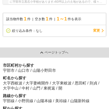
に宇部市立黒石小学校があります♪60坪以上の土地があるので、様々な
用途に合わせた設計が可能です♪前面道路6m以上は...
1
1
1～1
該当物件数
件
空き数
件
件を表示
変更
絞り込み条件：
なし
ページトップへ
市区町村から探す
宇部市
/
山口市
/
山陽小野田市
町名から探す
大字西岐波
/
大字妻崎開作
/
大字東岐波
/
恩田町
/
則貞
/
大字中山
/
中村
/
山門
/
東梶返
/
開
路線から探す
宇部線
/
小野田線
/
山陽本線
/
美祢線
/
山陽新幹線
駅から探す