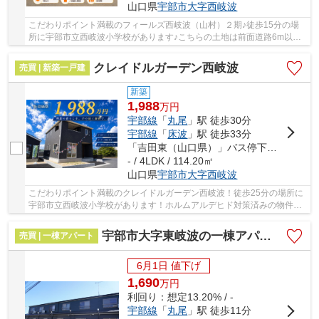
山口県
宇部市
大字西岐波
こだわりポイント満載のフィールズ西岐波（山村）２期♪徒歩15分の場
所に宇部市立西岐波小学校があります♪こちらの土地は前面道路6m以上
です♪こちらの土地面積は310.66㎡(実測)です♪地...
クレイドルガーデン西岐波
売買 | 新築一戸建
新築
1,988
万
円
宇部線
「
丸尾
」駅 徒歩30分
宇部線
「
床波
」駅 徒歩33分
「吉田東（山口県）」バス停下車 徒歩11分
- / 4LDK / 114.20㎡
山口県
宇部市
大字西岐波
こだわりポイント満載のクレイドルガーデン西岐波！徒歩25分の場所に
宇部市立西岐波小学校があります！ホルムアルデヒド対策済みの物件で
すので、健康リスクが少ないです！多くの方か...
宇部市大字東岐波の一棟アパート
売買 | 一棟アパート
6月1日 値下げ
1,690
万
円
利回り：想定13.20% / -
宇部線
「
丸尾
」駅 徒歩11分