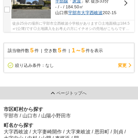
宇部線
「
床波
」駅 徒歩33分
- / - / 184.50㎡
山口県
宇部市
大字西岐波
202-15
徒歩25分の場所に宇部市立西岐波小学校があります◎土地面積は184.5
㎡(公簿)です◎土地購入をお考えの方にイチオシの売地がこちらです◎
こちらは間取りや建築時期などの建築条件に指定が...
5
5
1～5
該当物件数
件
空き数
件
件を表示
変更
絞り込み条件：
なし
ページトップへ
市区町村から探す
宇部市
/
山口市
/
山陽小野田市
町名から探す
大字西岐波
/
大字妻崎開作
/
大字東岐波
/
恩田町
/
則貞
/