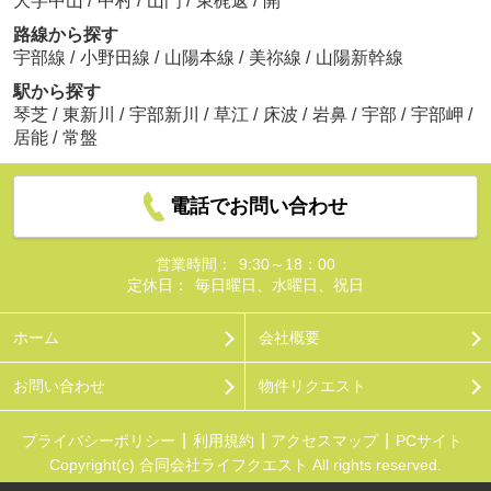
大字中山
/
中村
/
山門
/
東梶返
/
開
路線から探す
宇部線
/
小野田線
/
山陽本線
/
美祢線
/
山陽新幹線
駅から探す
琴芝
/
東新川
/
宇部新川
/
草江
/
床波
/
岩鼻
/
宇部
/
宇部岬
/
居能
/
常盤
電話でお問い合わせ
営業時間：
9:30～18：00
定休日：
毎日曜日、水曜日、祝日
ホーム
会社概要
お問い合わせ
物件リクエスト
プライバシーポリシー
利用規約
アクセスマップ
PCサイト
Copyright(c) 合同会社ライフクエスト All rights reserved.