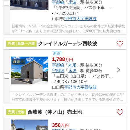
宇部線
「
床波
」駅 徒歩38分
「宇部中央病院」バス停下車 徒歩4分
- / - / 298.11㎡
山口県
宇部市
大字東岐波
新着情報：VIVALESの空室情報ならコチラ♪こちらの物件は東岐波小学校
が2111m以内にあります♪経済面でも嬉しい、1,690万円の魅力的な物件
です♪この立地であれば投資用にも適しているの...
クレイドルガーデン西岐波
売買 | 新築一戸建
新築
1,788
万
円
宇部線
「
丸尾
」駅 徒歩30分
宇部線
「
床波
」駅 徒歩33分
「吉田東（山口県）」バス停下車 徒歩11分
- / 4LDK / 106.10㎡
山口県
宇部市
大字西岐波
「クレイドルガーデン西岐波」のここがイチオシ！徒歩25分の場所に宇
部市立西岐波小学校があります！技術が進歩してきている制震構造で、
地震を防いでくれます！設備も充実している新...
西岐波（沖ノ山）売土地
売買 | 売地
350
万
円