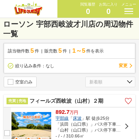
閲覧履歴
お気に入り
メニュー
0
0
ローソン 宇部西岐波才川店の周辺物件
一覧
5
5
1～5
該当物件数
件
販売数
件
件を表示
変更
絞り込み条件：
なし
空室のみ
フィールズ西岐波（山村）２期
売買 | 売地
892.7
万
円
宇部線
「
床波
」駅 徒歩25分
「浜田（山口県）」バス停下車 徒歩7分
「山村（山口県）」バス停下車 徒歩9分
- / - / 310.66㎡