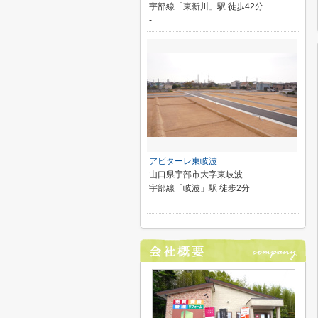
宇部線「東新川」駅 徒歩42分
-
アビターレ東岐波
山口県宇部市大字東岐波
宇部線「岐波」駅 徒歩2分
-