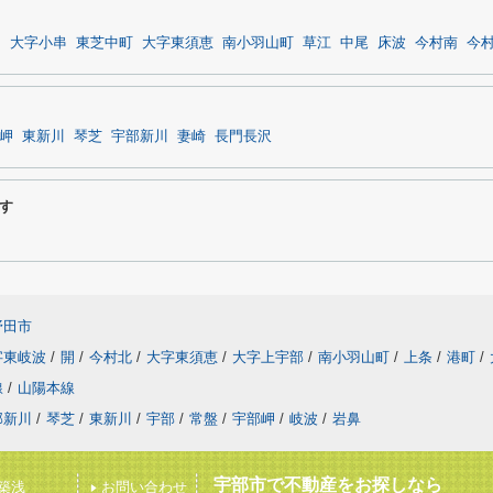
開
大字小串
東芝中町
大字東須恵
南小羽山町
草江
中尾
床波
今村南
今
岬
東新川
琴芝
宇部新川
妻崎
長門長沢
す
野田市
字東岐波
/
開
/
今村北
/
大字東須恵
/
大字上宇部
/
南小羽山町
/
上条
/
港町
/
線
/
山陽本線
部新川
/
琴芝
/
東新川
/
宇部
/
常盤
/
宇部岬
/
岐波
/
岩鼻
宇部市で不動産をお探しなら
築浅
お問い合わせ