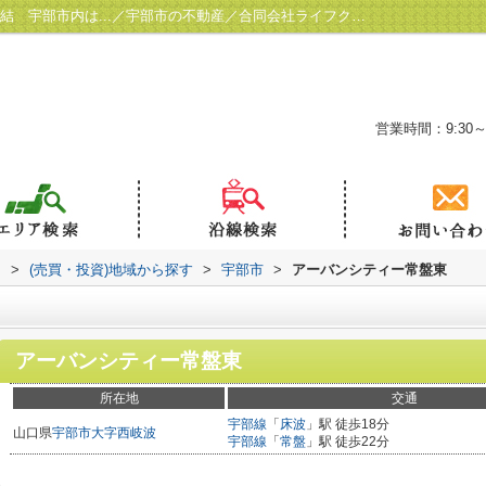
アーバンシティー常盤東 山口宇部道路へ直結 宇部市内は...／宇部市の不動産／合同会社ライフクエスト
営業時間：9:30～
ト
>
(売買・投資)地域から探す
>
宇部市
>
アーバンシティー常盤東
アーバンシティー常盤東
所在地
交通
宇部線
「
床波
」駅 徒歩18分
山口県
宇部市
大字西岐波
宇部線
「
常盤
」駅 徒歩22分