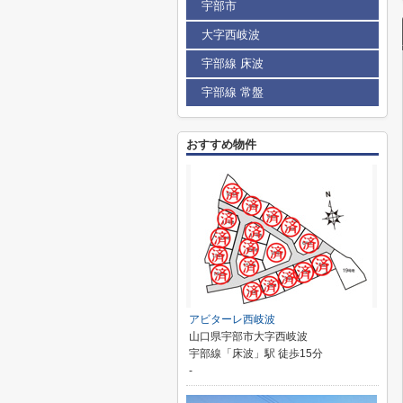
宇部市
大字西岐波
宇部線 床波
宇部線 常盤
おすすめ物件
アビターレ西岐波
山口県宇部市大字西岐波
宇部線「床波」駅 徒歩15分
-