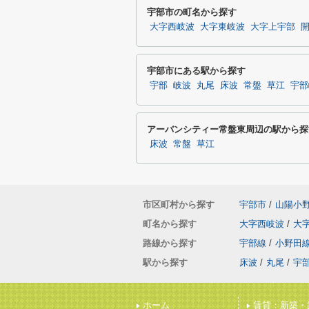
宇部市の町名から探す
大字西岐波
大字東岐波
大字上宇部
宇部市にある駅から探す
宇部
岐波
丸尾
床波
常盤
草江
宇部
アーバンシティー常盤東周辺の駅から探
床波
常盤
草江
市区町村から探す
宇部市
/
山陽小
町名から探す
大字西岐波
/
大
路線から探す
宇部線
/
小野田
駅から探す
床波
/
丸尾
/
宇
ホーム
賃貸：新築・