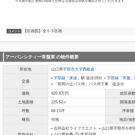
※写真や図と実際の現状とが異なる場合は現状を優先させていただきます
【区画図】全５３区画
コメント
アーバンシティー常盤東
の物件概要
所在地
山口県
宇部市
大字西岐波
宇部線
「
床波
」駅 徒歩18分
宇部線
「
常盤
」
交通
「前岡の辻バス停」バス停下車 徒歩分
価格
920.8万円
総区画
土地面積
225.52㎡
開発面
坪数
68.21坪
坪単価
種別
売地
地目/地
合同会社ライフクエスト
山口県宇部市今村南
山口県知事 (3) 第3518号
取扱会社