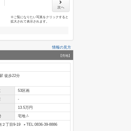
次へ
※ご覧になりたい写真をクリックすると
拡大されて表示されます。
情報の見方
【売地】
駅 徒歩22分
数
53区画
積
-
13.5万円
勢
宅地 /-
２丁目9-19
TEL:0836-39-8886