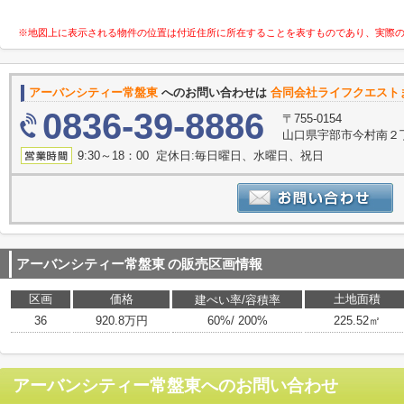
※地図上に表示される物件の位置は付近住所に所在することを表すものであり、実際
アーバンシティー常盤東
へのお問い合わせは
合同会社ライフクエスト
0836-39-8886
〒755-0154
山口県宇部市今村南２丁
9:30～18：00 定休日:毎日曜日、水曜日、祝日
アーバンシティー常盤東
の販売区画情報
区画
価格
土地面積
建ぺい率/容積率
36
920.8万円
60%/ 200%
225.52㎡
アーバンシティー常盤東
へのお問い合わせ