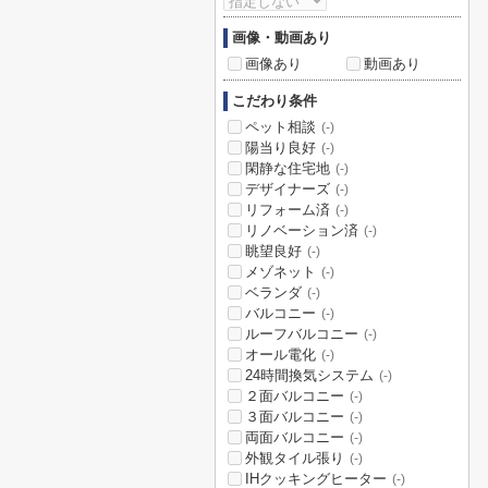
画像・動画あり
画像あり
動画あり
こだわり条件
ペット相談
(-)
陽当り良好
(-)
閑静な住宅地
(-)
デザイナーズ
(-)
リフォーム済
(-)
リノベーション済
(-)
眺望良好
(-)
メゾネット
(-)
ベランダ
(-)
バルコニー
(-)
ルーフバルコニー
(-)
オール電化
(-)
24時間換気システム
(-)
２面バルコニー
(-)
３面バルコニー
(-)
両面バルコニー
(-)
外観タイル張り
(-)
IHクッキングヒーター
(-)