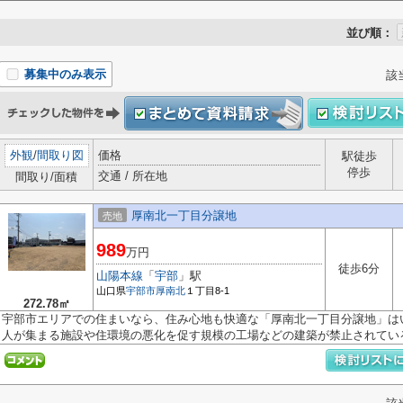
並び順：
募集中のみ表示
該
外観
/
間取り図
価格
駅徒歩
停歩
交通 / 所在地
間取り/面積
厚南北一丁目分譲地
売地
989
万円
徒歩6分
山陽本線
「
宇部
」駅
山口県
宇部市
厚南北
１丁目8-1
272.78㎡
宇部市エリアでの住まいなら、住み心地も快適な「厚南北一丁目分譲地」は
人が集まる施設や住環境の悪化を促す規模の工場などの建築が禁止されている.