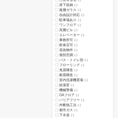
(-)
床下収納
(-)
複層ガラス
(-)
自由設計対応
(-)
駐車場あり
(-)
ワンフロア
(-)
高層ビル
(-)
エレベーター
(-)
事務所可
(-)
飲食店可
(-)
居抜物件
(-)
個別空調
(-)
バス・トイレ別
(-)
フローリング
(-)
免震構造
(-)
耐震構造
(-)
室内洗濯機置場
(-)
給湯室
(-)
機械警備
(-)
OAフロア
(-)
バリアフリー
(-)
外断熱工法
(-)
都市ガス
(-)
下水道
(-)