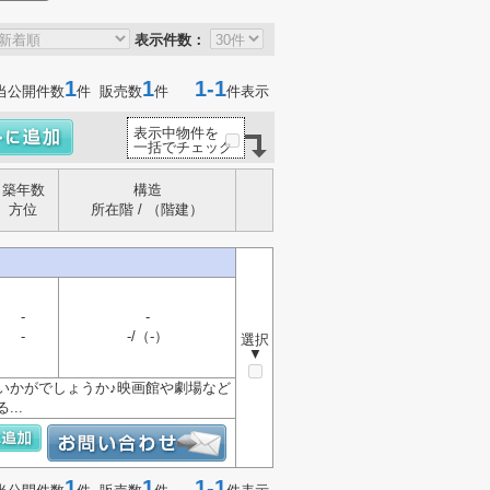
表示件数：
1
1
1-1
当公開件数
件 販売数
件
件表示
表示中物件を
一括でチェック
築年数
構造
方位
所在階 / （階建）
-
-
-
-/（-）
選択
▼
いかがでしょうか♪映画館や劇場など
..
1
1
1-1