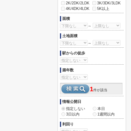
2K/2DK/2LDK
3K/3DK/3LDK
4K/4DK/4LDK
5K以上
面積
～
土地面積
～
駅からの徒歩
築年数
1
件が該当
情報公開日
指定しない
本日
3日以内
1週間以内
利回り