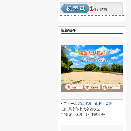
1
件が該当
新着物件
フィールズ西岐波（山村）２期
山口県宇部市大字西岐波
宇部線「床波」駅 徒歩25分
-