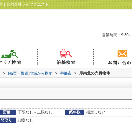
産｜合同会社ライフクエスト
営業時間：9:30～
ト
>
(売買・投資)地域から探す
>
宇部市
>
厚南北の売買物件
面積
下限なし～上限なし
築年数
指定しない
間取り
指定なし