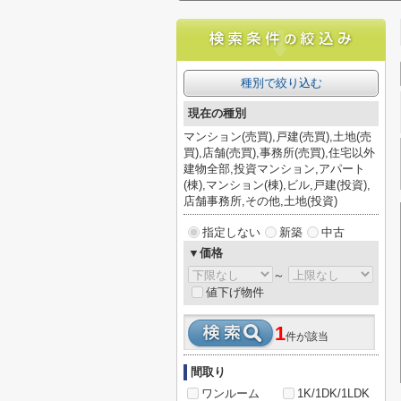
種別で絞り込む
現在の種別
マンション(売買),戸建(売買),土地(売
買),店舗(売買),事務所(売買),住宅以外
建物全部,投資マンション,アパート
(棟),マンション(棟),ビル,戸建(投資),
店舗事務所,その他,土地(投資)
指定しない
新築
中古
▼価格
～
値下げ物件
1
件が該当
間取り
ワンルーム
1K/1DK/1LDK