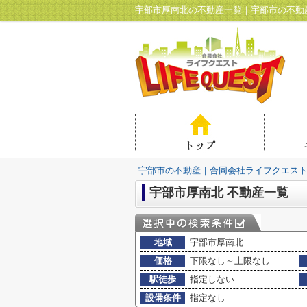
宇部市厚南北の不動産一覧｜宇部市の不動
宇部市の不動産｜合同会社ライフクエス
宇部市厚南北 不動産一覧
地域
宇部市厚南北
価格
下限なし～上限なし
駅徒歩
指定しない
設備条件
指定なし