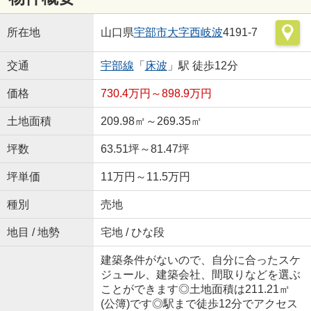
所在地
山口県
宇部市
大字西岐波
4191-7
交通
宇部線
「
床波
」駅 徒歩12分
価格
730.4万円～898.9万円
土地面積
209.98㎡～269.35㎡
坪数
63.51坪～81.47坪
坪単価
11万円～11.5万円
種別
売地
地目 / 地勢
宅地 / ひな段
建築条件がないので、自分に合ったスケ
ジュール、建築会社、間取りなどを選ぶ
ことができます◎土地面積は211.21㎡
(公簿)です◎駅まで徒歩12分でアクセス