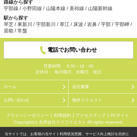
路線から探す
宇部線
/
小野田線
/
山陽本線
/
美祢線
/
山陽新幹線
駅から探す
琴芝
/
東新川
/
宇部新川
/
草江
/
床波
/
岩鼻
/
宇部
/
宇部岬
/
居能
/
常盤
電話でお問い合わせ
営業時間：
9:30～18：00
定休日：
毎日曜日、水曜日、祝日
ホーム
会社概要
お問い合わせ
物件リクエスト
プライバシーポリシー
利用規約
アクセスマップ
PCサイト
Copyright(c) 合同会社ライフクエスト All rights reserved.
当サイトでは、お客様の当サイト利用状況把握、サービス向上検討を目的と