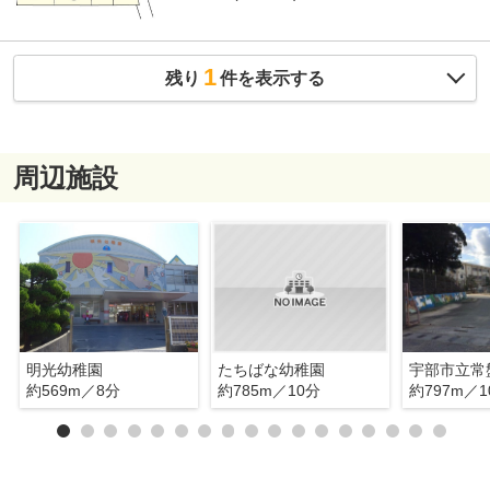
1
残り
件を表示する
周辺施設
明光幼稚園
たちばな幼稚園
宇部市立常
約569m／8分
約785m／10分
約797m／1