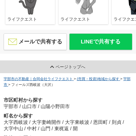
ライフクエスト
ライフクエスト
ライフク
メールで共有する
LINEで共有する
ページトップへ
宇部市の不動産｜合同会社ライフクエスト
>
(売買・投資)地域から探す
>
宇部
市
>
フィールズ西岐波（大沢）
市区町村から探す
宇部市
/
山口市
/
山陽小野田市
町名から探す
大字西岐波
/
大字妻崎開作
/
大字東岐波
/
恩田町
/
則貞
/
大字中山
/
中村
/
山門
/
東梶返
/
開