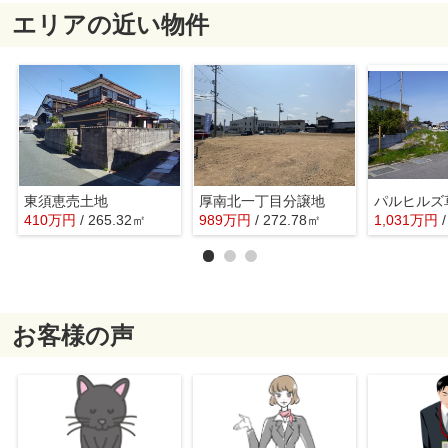
エリアの近い物件
東須恵売土地
厚南北一丁目分譲地
パルヒルズ
410
万
円
/ 265.32㎡
989
万
円
/ 272.78㎡
1,031
万
円
お客様の声