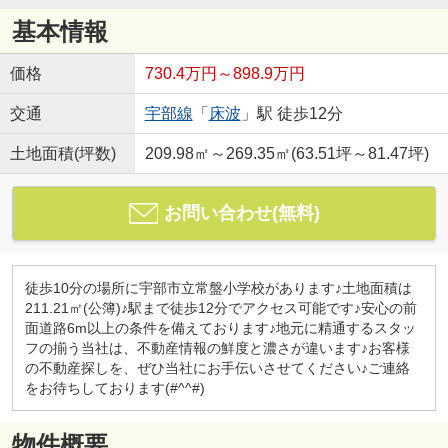
基本情報
価格
730.4万円～898.9万円
交通
宇部線
「
床波
」駅 徒歩12分
土地面積(坪数)
209.98㎡～269.35㎡(63.51坪～81.47坪)
お問い合わせ(無料)
徒歩10分の場所に宇部市立常盤小学校があります♪土地面積は
211.21㎡(公簿)♪駅まで徒歩12分でアクセス可能です♪安心の前
面道路6m以上の条件を備えております♪地元に精通するスタッ
フの揃う当社は、不動産情報の鮮度と濃さが違います♪お客様
の不動産探しを、ぜひ当社にお手伝いさせてください♪ご連絡
をお待ちしております(#^^#)
物件概要