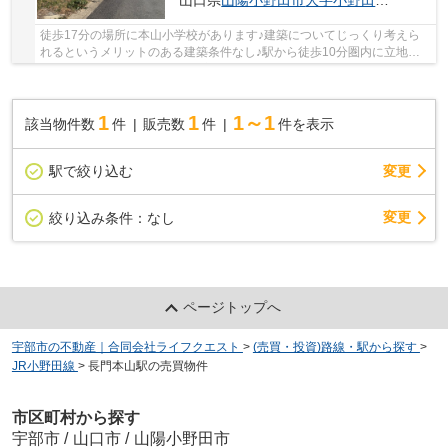
山口県
山陽小野田市
大字小野田
本山町63
徒歩17分の場所に本山小学校があります♪建築についてじっくり考えら
れるというメリットのある建築条件なし♪駅から徒歩10分圏内に立地し
ています♪土地購入をお考えの方におすすめなのが...
1
1
1～1
該当物件数
件
販売数
件
件を表示
駅で絞り込む
変更
変更
絞り込み条件：
なし
ページトップへ
宇部市の不動産｜合同会社ライフクエスト
>
(売買・投資)路線・駅から探す
>
JR小野田線
>
長門本山駅の売買物件
市区町村から探す
宇部市
/
山口市
/
山陽小野田市