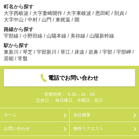
町名から探す
大字西岐波
/
大字妻崎開作
/
大字東岐波
/
恩田町
/
則貞
/
大字中山
/
中村
/
山門
/
東梶返
/
開
路線から探す
宇部線
/
小野田線
/
山陽本線
/
美祢線
/
山陽新幹線
駅から探す
東新川
/
琴芝
/
宇部新川
/
草江
/
床波
/
岩鼻
/
宇部
/
宇部岬
/
居能
/
常盤
電話でお問い合わせ
営業時間：
9:30～18：00
定休日：
毎日曜日、水曜日、祝日
ホーム
会社概要
お問い合わせ
物件リクエスト