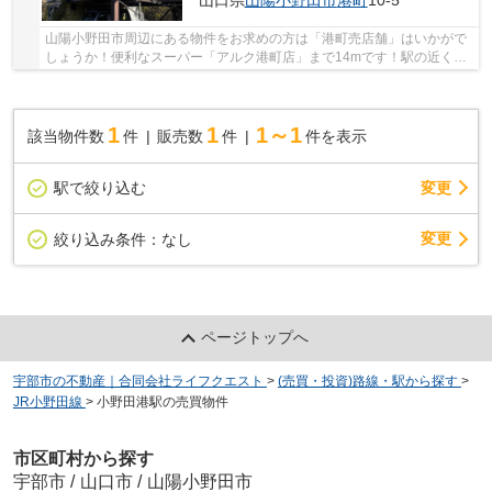
山口県
山陽小野田市
港町
10-5
山陽小野田市周辺にある物件をお求めの方は「港町売店舗」はいかがで
しょうか！便利なスーパー「アルク港町店」まで14mです！駅の近くに
立地する、徒歩3分圏内の物件です(^o^)
1
1
1～1
該当物件数
件
販売数
件
件を表示
駅で絞り込む
変更
変更
絞り込み条件：
なし
ページトップへ
宇部市の不動産｜合同会社ライフクエスト
>
(売買・投資)路線・駅から探す
>
JR小野田線
>
小野田港駅の売買物件
市区町村から探す
宇部市
/
山口市
/
山陽小野田市