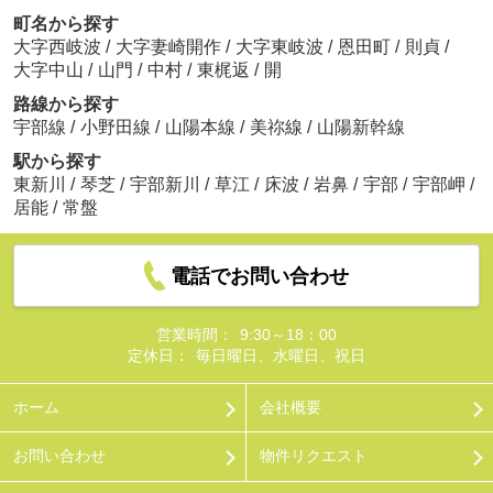
町名から探す
大字西岐波
/
大字妻崎開作
/
大字東岐波
/
恩田町
/
則貞
/
大字中山
/
山門
/
中村
/
東梶返
/
開
路線から探す
宇部線
/
小野田線
/
山陽本線
/
美祢線
/
山陽新幹線
駅から探す
東新川
/
琴芝
/
宇部新川
/
草江
/
床波
/
岩鼻
/
宇部
/
宇部岬
/
居能
/
常盤
電話でお問い合わせ
営業時間：
9:30～18：00
定休日：
毎日曜日、水曜日、祝日
ホーム
会社概要
お問い合わせ
物件リクエスト