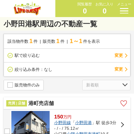
閲覧履歴
お気に入り
メニュー
0
0
小野田港駅周辺の不動産一覧
1
1
1～1
該当物件数
件
販売数
件
件を表示
駅で絞り込む
変更
変更
絞り込み条件：
なし
販売物件のみ
港町売店舗
売買 | 店舗
150
万
円
小野田線
「
小野田港
」駅 徒歩3分
- / - / 75.12㎡