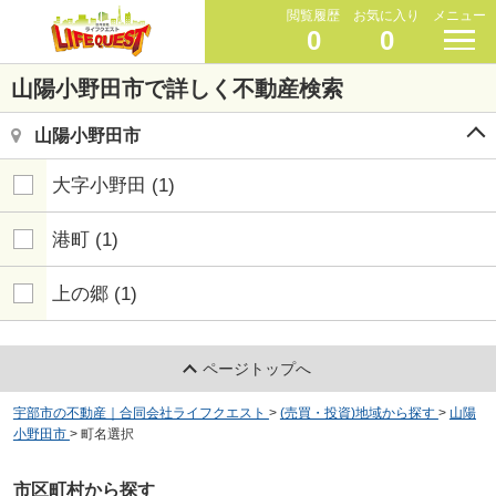
閲覧履歴
お気に入り
メニュー
0
0
山陽小野田市で詳しく不動産検索
山陽小野田市
大字小野田
(1)
港町
(1)
上の郷
(1)
ページトップへ
宇部市の不動産｜合同会社ライフクエスト
>
(売買・投資)地域から探す
>
山陽
小野田市
>
町名選択
市区町村から探す