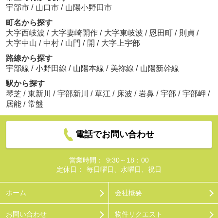
宇部市
/
山口市
/
山陽小野田市
町名から探す
大字西岐波
/
大字妻崎開作
/
大字東岐波
/
恩田町
/
則貞
/
大字中山
/
中村
/
山門
/
開
/
大字上宇部
路線から探す
宇部線
/
小野田線
/
山陽本線
/
美祢線
/
山陽新幹線
駅から探す
琴芝
/
東新川
/
宇部新川
/
草江
/
床波
/
岩鼻
/
宇部
/
宇部岬
/
居能
/
常盤
電話でお問い合わせ
営業時間：
9:30～18：00
定休日：
毎日曜日、水曜日、祝日
ホーム
会社概要
お問い合わせ
物件リクエスト