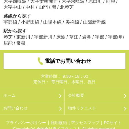
大字西岐波
/
大字妻崎開作
/
大字東岐波
/
恩田町
/
則貞
/
大字中山
/
中村
/
山門
/
開
/
北琴芝
路線から探す
宇部線
/
小野田線
/
山陽本線
/
美祢線
/
山陽新幹線
駅から探す
琴芝
/
東新川
/
宇部新川
/
床波
/
草江
/
岩鼻
/
宇部
/
宇部岬
/
居能
/
常盤
電話でお問い合わせ
営業時間：
9:30～18：00
定休日：
毎日曜日、水曜日、祝日
ホーム
会社概要
お問い合わせ
物件リクエスト
プライバシーポリシー
利用規約
アクセスマップ
PCサイト
Copyright(c) 合同会社ライフクエスト All rights reserved.