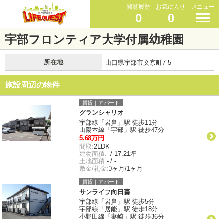
閲覧履歴
お気に入り
メニュー
0
0
宇部フロンティア大学付属幼稚園
所在地
山口県宇部市文京町7-5
施設周辺の物件
賃貸｜アパート
グランシャリオ
宇部線「岩鼻」駅 徒歩11分
山陽本線「宇部」駅 徒歩47分
5.68万円
間取:
2LDK
建物面積:
- / 17.21坪
土地面積:
- / -
敷金/礼金:
0ヶ月/1ヶ月
賃貸｜アパート
サンライフ向日葵
宇部線「岩鼻」駅 徒歩5分
宇部線「居能」駅 徒歩18分
小野田線「妻崎」駅 徒歩36分