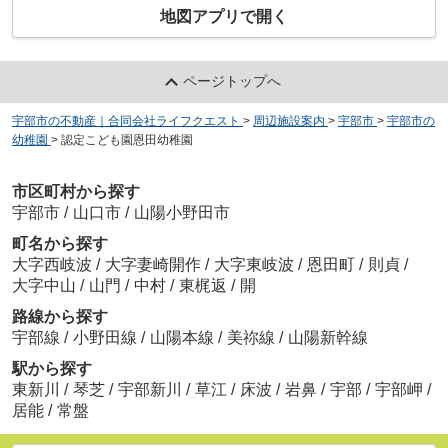
地図アプリで開く
ページトップへ
宇部市の不動産｜合同会社ライフクエスト
>
周辺施設案内
>
宇部市
>
宇部市の
幼稚園
>
認定こども園恩田幼稚園
市区町村から探す
宇部市
/
山口市
/
山陽小野田市
町名から探す
大字西岐波
/
大字妻崎開作
/
大字東岐波
/
恩田町
/
則貞
/
大字中山
/
山門
/
中村
/
東梶返
/
開
路線から探す
宇部線
/
小野田線
/
山陽本線
/
美祢線
/
山陽新幹線
駅から探す
東新川
/
琴芝
/
宇部新川
/
草江
/
床波
/
岩鼻
/
宇部
/
宇部岬
/
居能
/
常盤