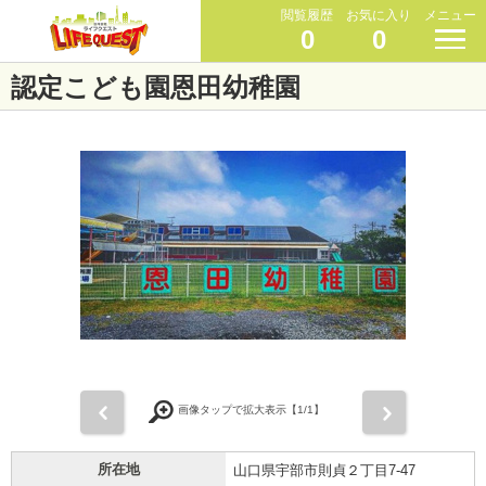
閲覧履歴
お気に入り
メニュー
0
0
認定こども園恩田幼稚園
前
次
画像タップで拡大表示【
1
/1】
所在地
山口県宇部市則貞２丁目7-47