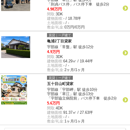
「則貞バス停」バス停下車 徒歩2分
4.98万円
間取:
3DK
建物面積:
- / 18.78坪
土地面積:
- / -
敷金/礼金:
0万円/0万円
賃貸｜一戸建て
亀浦2丁目貸家
宇部線「常盤」駅 徒歩12分
4.9万円
間取:
3DK
建物面積:
64.29㎡ / 19.44坪
土地面積:
- / -
敷金/礼金:
2ヶ月/1ヶ月
賃貸｜一戸建て
五十目山町貸家
宇部線「宇部岬」駅 徒歩10分
宇部線「草江」駅 徒歩13分
「宇部協立病院前」バス停下車 徒歩2分
5.6万円
間取:
4DK
建物面積:
91.37㎡ / 27.63坪
土地面積:
- / -
敷金/礼金:
1ヶ月/1ヶ月