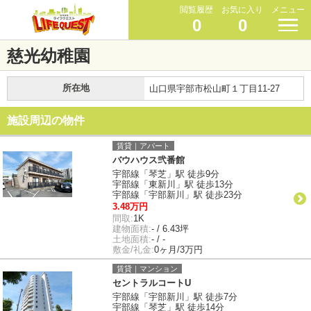
閲覧履歴
お気に入り
メニュー
0
0
慈光幼稚園
所在地
山口県宇部市松山町１丁目11-27
施設周辺の物件
賃貸｜アパート
バウハウス弐番館
宇部線「琴芝」駅 徒歩9分
宇部線「東新川」駅 徒歩13分
宇部線「宇部新川」駅 徒歩23分
3.48万円
間取:
1K
建物面積:
- / 6.43坪
土地面積:
- / -
敷金/礼金:
0ヶ月/3万円
賃貸｜マンション
セントラルコートU
宇部線「宇部新川」駅 徒歩7分
宇部線「琴芝」駅 徒歩14分