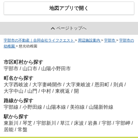
地図アプリで開く
ページトップへ
宇部市の不動産｜合同会社ライフクエスト
>
周辺施設案内
>
宇部市
>
宇部市の
幼稚園
>
慈光幼稚園
市区町村から探す
宇部市
/
山口市
/
山陽小野田市
町名から探す
大字西岐波
/
大字妻崎開作
/
大字東岐波
/
恩田町
/
則貞
/
大字中山
/
山門
/
中村
/
東梶返
/
開
路線から探す
宇部線
/
小野田線
/
山陽本線
/
美祢線
/
山陽新幹線
駅から探す
東新川
/
琴芝
/
宇部新川
/
草江
/
床波
/
岩鼻
/
宇部
/
宇部岬
/
居能
/
常盤