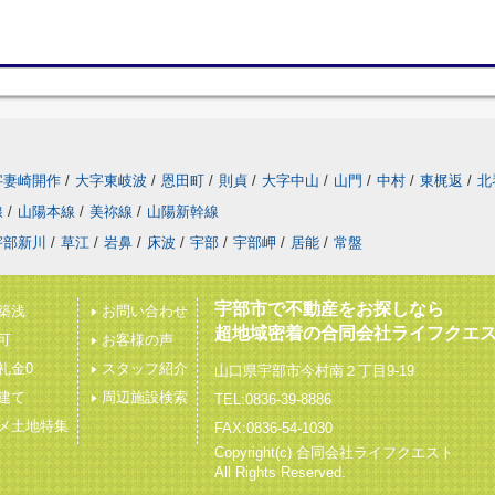
字妻崎開作
/
大字東岐波
/
恩田町
/
則貞
/
大字中山
/
山門
/
中村
/
東梶返
/
北
線
/
山陽本線
/
美祢線
/
山陽新幹線
宇部新川
/
草江
/
岩鼻
/
床波
/
宇部
/
宇部岬
/
居能
/
常盤
宇部市で不動産をお探しなら
築浅
お問い合わせ
超地域密着の合同会社ライフクエ
可
お客様の声
礼金0
スタッフ紹介
山口県宇部市今村南２丁目9-19
建て
周辺施設検索
TEL:0836-39-8886
メ土地特集
FAX:0836-54-1030
Copyright(c) 合同会社ライフクエスト
All Rights Reserved.