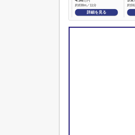
4.98
5.6
万円
約838m／11分
約59
詳細を見る