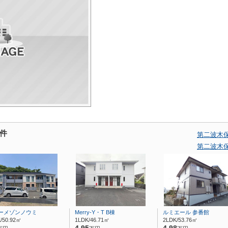
件
第二波木
第二波木
ーメゾンノウミ
Merry-Y・T B棟
ルミエール 参番館
/50.92㎡
1LDK/46.71㎡
2LDK/53.76㎡