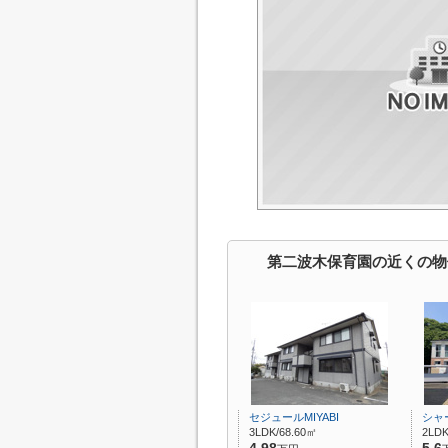
第二波木保育園の近くの物
セジュールMIYABI
シャ
3LDK/68.60㎡
2LDK