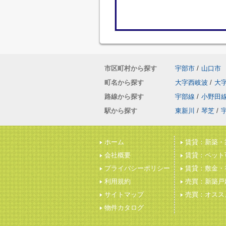
市区町村から探す
宇部市
/
山口市
町名から探す
大字西岐波
/
大
路線から探す
宇部線
/
小野田
駅から探す
東新川
/
琴芝
/
ホーム
賃貸：新築・
会社概要
賃貸：ペット
プライバシーポリシー
賃貸：敷金・
利用規約
売買：新築戸
サイトマップ
売買：オスス
物件カタログ