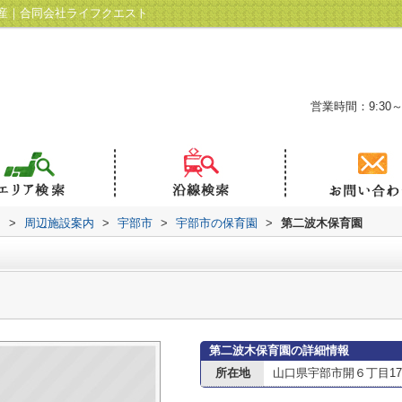
産｜合同会社ライフクエスト
営業時間：9:30～
ト
>
周辺施設案内
>
宇部市
>
宇部市の保育園
>
第二波木保育園
第二波木保育園の詳細情報
所在地
山口県宇部市開６丁目17-