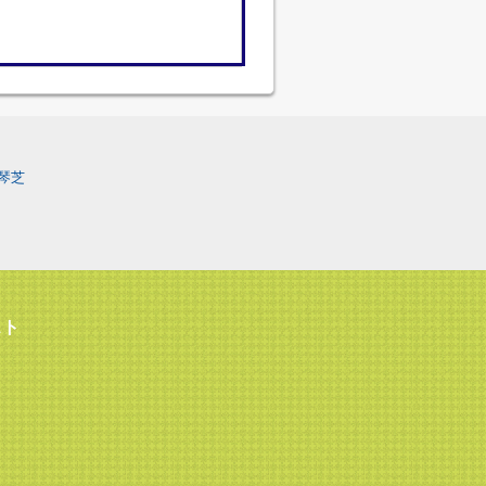
琴芝
スト