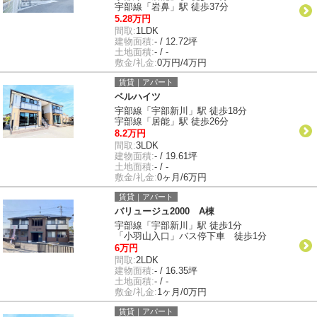
宇部線「岩鼻」駅 徒歩37分
5.28万円
間取:
1LDK
建物面積:
- / 12.72坪
土地面積:
- / -
敷金/礼金:
0万円/4万円
賃貸｜アパート
ベルハイツ
宇部線「宇部新川」駅 徒歩18分
宇部線「居能」駅 徒歩26分
8.2万円
間取:
3LDK
建物面積:
- / 19.61坪
土地面積:
- / -
敷金/礼金:
0ヶ月/6万円
賃貸｜アパート
バリュージュ2000 A棟
宇部線「宇部新川」駅 徒歩1分
「小羽山入口」バス停下車 徒歩1分
6万円
間取:
2LDK
建物面積:
- / 16.35坪
土地面積:
- / -
敷金/礼金:
1ヶ月/0万円
賃貸｜アパート