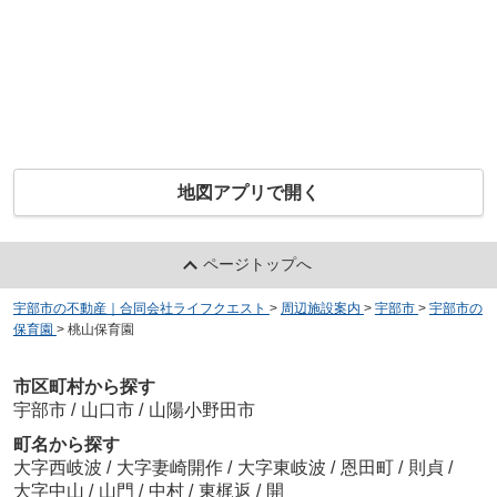
地図アプリで開く
ページトップへ
宇部市の不動産｜合同会社ライフクエスト
>
周辺施設案内
>
宇部市
>
宇部市の
保育園
>
桃山保育園
市区町村から探す
宇部市
/
山口市
/
山陽小野田市
町名から探す
大字西岐波
/
大字妻崎開作
/
大字東岐波
/
恩田町
/
則貞
/
大字中山
/
山門
/
中村
/
東梶返
/
開