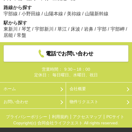
路線から探す
宇部線
/
小野田線
/
山陽本線
/
美祢線
/
山陽新幹線
駅から探す
東新川
/
琴芝
/
宇部新川
/
草江
/
床波
/
岩鼻
/
宇部
/
宇部岬
/
居能
/
常盤
電話でお問い合わせ
営業時間：
9:30～18：00
定休日：
毎日曜日、水曜日、祝日
ホーム
会社概要
お問い合わせ
物件リクエスト
プライバシーポリシー
利用規約
アクセスマップ
PCサイト
Copyright(c) 合同会社ライフクエスト All rights reserved.