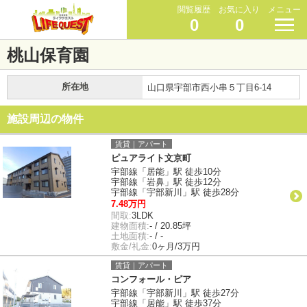
閲覧履歴
お気に入り
メニュー
0
0
桃山保育園
所在地
山口県宇部市西小串５丁目6-14
施設周辺の物件
賃貸｜アパート
ピュアライト文京町
宇部線「居能」駅 徒歩10分
宇部線「岩鼻」駅 徒歩12分
宇部線「宇部新川」駅 徒歩28分
7.48万円
間取:
3LDK
建物面積:
- / 20.85坪
土地面積:
- / -
敷金/礼金:
0ヶ月/3万円
賃貸｜アパート
コンフォール・ピア
宇部線「宇部新川」駅 徒歩27分
宇部線「居能」駅 徒歩37分