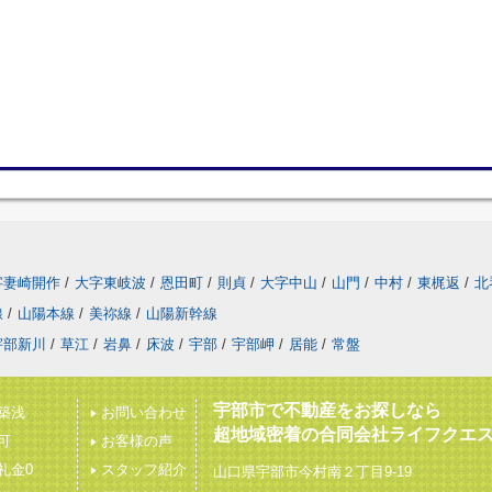
字妻崎開作
/
大字東岐波
/
恩田町
/
則貞
/
大字中山
/
山門
/
中村
/
東梶返
/
北
線
/
山陽本線
/
美祢線
/
山陽新幹線
宇部新川
/
草江
/
岩鼻
/
床波
/
宇部
/
宇部岬
/
居能
/
常盤
宇部市で不動産をお探しなら
築浅
お問い合わせ
超地域密着の合同会社ライフクエ
可
お客様の声
礼金0
スタッフ紹介
山口県宇部市今村南２丁目9-19