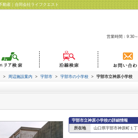
不動産｜合同会社ライフクエスト
営業時間：9:30～
ト
>
周辺施設案内
>
宇部市
>
宇部市の小学校
>
宇部市立神原小学校
宇部市立神原小学校の詳細情報
所在地
山口県宇部市神原町１丁目