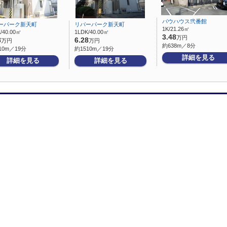
バウハウス弐番館
ーパーク新天町
リバーパーク新天町
1K/21.26㎡
/40.00㎡
1LDK/40.00㎡
3.48
万円
8
6.28
万円
万円
約638m／8分
10m／19分
約1510m／19分
詳細を見る
詳細を見る
詳細を見る