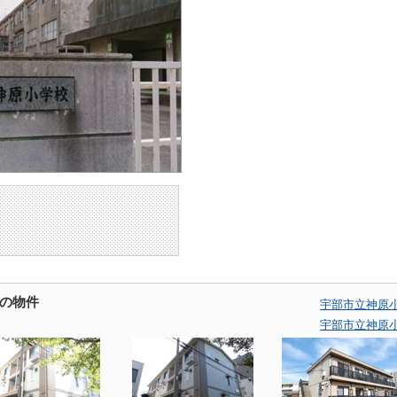
の物件
宇部市立神原
宇部市立神原