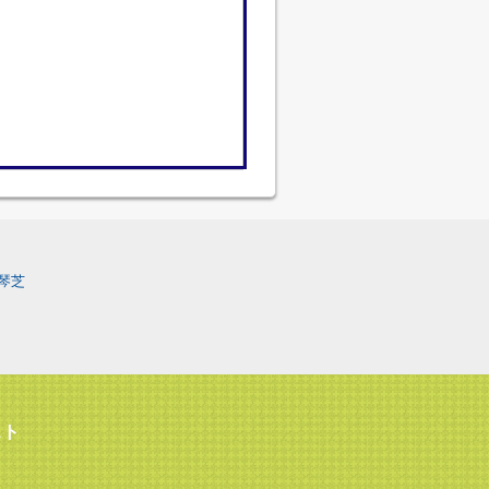
琴芝
スト