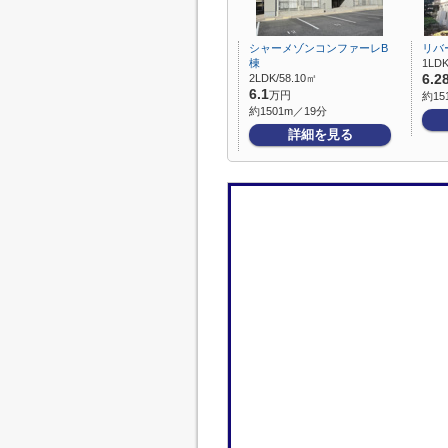
シャーメゾンコンファーレB
リバ
棟
1LDK
2LDK/58.10㎡
6.2
6.1
万円
約15
約1501m／19分
詳細を見る