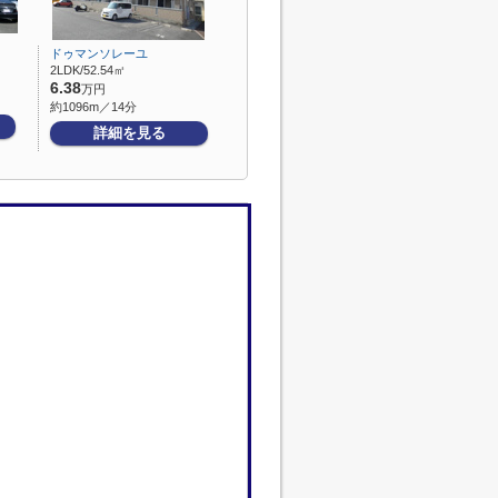
ドゥマンソレーユ
2LDK/52.54㎡
6.38
万円
約1096m／14分
詳細を見る