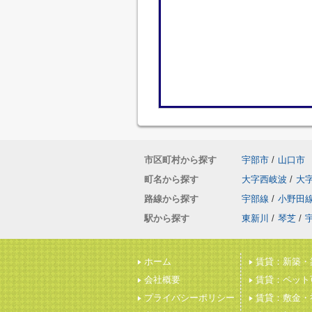
市区町村から探す
宇部市
/
山口市
町名から探す
大字西岐波
/
大
路線から探す
宇部線
/
小野田
駅から探す
東新川
/
琴芝
/
ホーム
賃貸：新築・
会社概要
賃貸：ペット
プライバシーポリシー
賃貸：敷金・