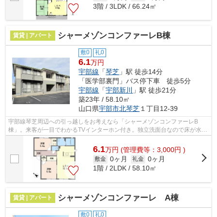
3階 / 3LDK / 66.24㎡
シャーメゾンコンファーレB棟
賃貸 | アパート
敷0
礼0
6.1
万円
宇部線
「
琴芝
」駅 徒歩14分
「医学部裏門」バス停下車 徒歩5分
宇部線
「
宇部新川
」駅 徒歩21分
築23年 / 58.10㎡
山口県
宇部市
北琴芝
１丁目12-39
宇部線琴芝周辺への引っ越しをお考えなら「シャーメゾンコンファーレB
棟」。来客が一目でわかるTVインターホン付き。独立洗面台なので床が水で
濡れたり鏡が曇ったりしにくく、清潔な状...
6.1
万
円
(管理費等：3,000円 )
0ヶ月
0ヶ月
敷金
礼金
1階 / 2LDK / 58.10㎡
シャーメゾンコンファーレ A棟
賃貸 | アパート
敷0
礼0