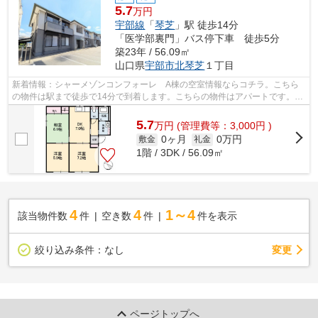
5.7
万円
宇部線
「
琴芝
」駅 徒歩14分
「医学部裏門」バス停下車 徒歩5分
築23年 / 56.09㎡
山口県
宇部市
北琴芝
１丁目
新着情報：シャーメゾンコンフォーレ A棟の空室情報ならコチラ。こちら
の物件は駅まで徒歩で14分で到着します。こちらの物件はアパートです。最
上階の物件です。たくさんの物件をご用...
5.7
万
円
(管理費等：3,000円 )
0ヶ月
0万円
敷金
礼金
1階 / 3DK / 56.09㎡
4
4
1～4
該当物件数
件
空き数
件
件を表示
変更
絞り込み条件：
なし
ページトップへ