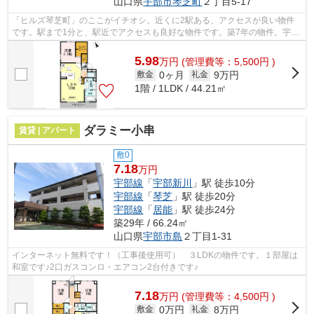
山口県
宇部市
琴芝町
２丁目5-17
「ヒルズ琴芝町」のここがイチオシ。近くに2駅ある、アクセスが良い物件
です。駅まで1分と、駅近でアクセスも良好な物件です。築7年の物件。宇部
市エリアにある賃貸情報のことなら、地...
5.98
万
円
(管理費等：5,500円 )
0ヶ月
9万円
敷金
礼金
1階 / 1LDK / 44.21㎡
ダラミー小串
賃貸 | アパート
敷0
7.18
万円
宇部線
「
宇部新川
」駅 徒歩10分
宇部線
「
琴芝
」駅 徒歩20分
宇部線
「
居能
」駅 徒歩24分
築29年 / 66.24㎡
山口県
宇部市
島
２丁目1-31
インターネット無料です！（工事後使用可） ３LDKの物件です。１部屋は
和室です♪2口ガスコンロ・エアコン2台付きです♪
7.18
万
円
(管理費等：4,500円 )
0万円
8万円
敷金
礼金