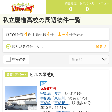
閲覧履歴
お気に入り
メニュー
0
0
私立慶進高校の周辺物件一覧
4
4
1～4
該当物件数
件
販売数
件
件を表示
変更
絞り込み条件：
なし
空室のみ
ヒルズ琴芝町
賃貸 | アパート
敷0
5.98
万円
宇部線
「
琴芝
」駅 徒歩1分
宇部線
「
東新川
」駅 徒歩12分
宇部線
「
宇部新川
」駅 徒歩18分
築10年 / 44.21㎡