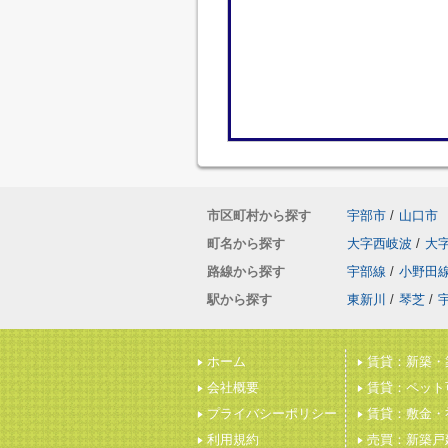
市区町村から探す
宇部市
/
山口市
町名から探す
大字西岐波
/
大
路線から探す
宇部線
/
小野田
駅から探す
東新川
/
琴芝
/
ホーム
賃貸：新築・
会社概要
賃貸：ペット
プライバシーポリシー
賃貸：敷金・
利用規約
売買：新築戸