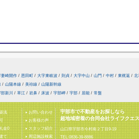
字妻崎開作
/
恩田町
/
大字東岐波
/
則貞
/
大字中山
/
山門
/
中村
/
東梶返
/
北
線
/
山陽本線
/
美祢線
/
山陽新幹線
宇部新川
/
草江
/
岩鼻
/
床波
/
宇部岬
/
宇部
/
居能
/
常盤
宇部市で不動産をお探しなら
築浅
お問い合わせ
超地域密着の合同会社ライフクエ
可
お客様の声
礼金0
スタッフ紹介
山口県宇部市今村南２丁目9-19
建て
周辺施設検索
TEL:0836-39-8886