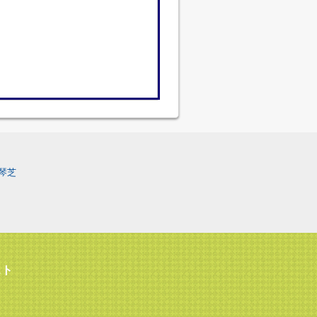
琴芝
スト