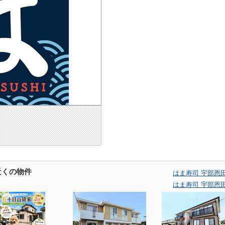
近くの物件
はま寿司 宇部恩
はま寿司 宇部恩