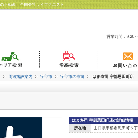
市の不動産｜合同会社ライフクエスト
営業時間：9:30～
ト
>
周辺施設案内
>
宇部市
>
宇部市の寿司
>
はま寿司 宇部恩田町店
はま寿司 宇部恩田町店の詳細情報
所在地
山口県宇部市恩田町５丁目