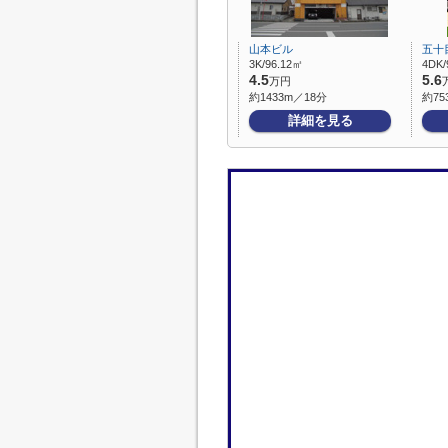
山本ビル
五十
3K/96.12㎡
4DK/
4.5
5.6
万円
約1433m／18分
約75
詳細を見る