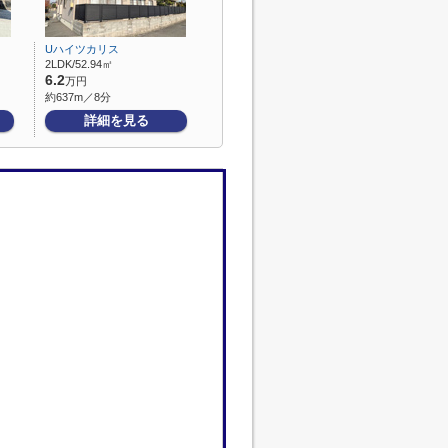
Uハイツカリス
2LDK/52.94㎡
6.2
万円
約637m／8分
詳細を見る