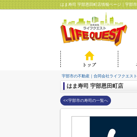
はま寿司 宇部恩田町店情報ページ｜宇部
宇部市の不動産｜合同会社ライフクエス
はま寿司 宇部恩田町店
<<宇部市の寿司の一覧へ