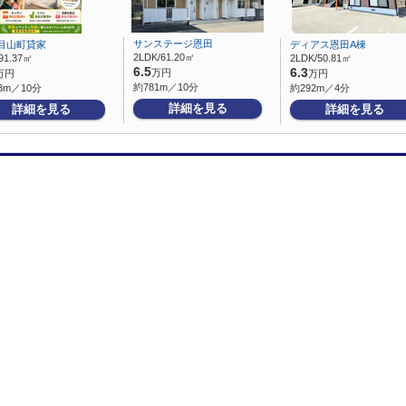
サンステージ恩田
目山町貸家
ディアス恩田A棟
2LDK/61.20㎡
91.37㎡
2LDK/50.81㎡
6.5
6.3
万円
万円
万円
約781m／10分
3m／10分
約292m／4分
詳細を見る
詳細を見る
詳細を見る