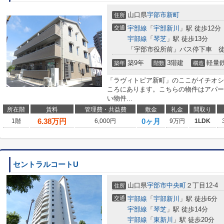
山口県
宇部市
新町
住所
交通
宇部線
「
宇部新川
」駅 徒歩12分
宇部線
「
琴芝
」駅 徒歩13分
「宇部市役所前」バス停下車 徒
築9年
3階建
軽量
築年
階数
構造
「ラヴィトピア新町」のここがイチオシ
ころにあります。こちらの物件はアパー
い物件...
所在階
賃料
管理費・共益費
敷金
礼金
間取り
6.38
万円
0ヶ月
1階
6,000円
9万円
1LDK
セントラルコートU
山口県
宇部市
中央町
２丁目12-4
住所
交通
宇部線
「
宇部新川
」駅 徒歩6分
宇部線
「
琴芝
」駅 徒歩14分
宇部線
「
東新川
」駅 徒歩20分