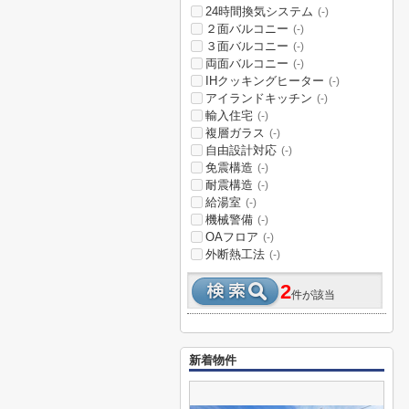
24時間換気システム
(-)
２面バルコニー
(-)
３面バルコニー
(-)
両面バルコニー
(-)
IHクッキングヒーター
(-)
アイランドキッチン
(-)
輸入住宅
(-)
複層ガラス
(-)
自由設計対応
(-)
免震構造
(-)
耐震構造
(-)
給湯室
(-)
機械警備
(-)
OAフロア
(-)
外断熱工法
(-)
2
件が該当
新着物件