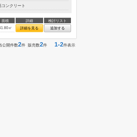
筋コンクリート
面積
詳細
検討リスト
41.80㎡
詳細を見る
追加する
2
2
1-2
当公開件数
件 販売数
件
件表示