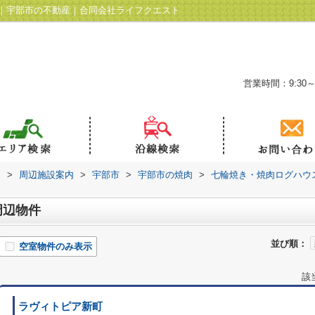
｜宇部市の不動産｜合同会社ライフクエスト
営業時間：9:30～
ト
>
周辺施設案内
>
宇部市
>
宇部市の焼肉
>
七輪焼き・焼肉ログハウ
周辺物件
並び順：
空室物件のみ表示
該
ラヴィトピア新町