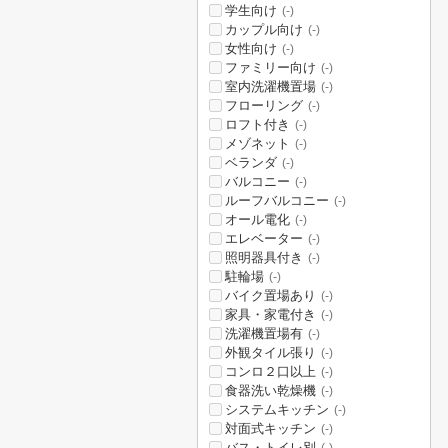
学生向け
(-)
カップル向け
(-)
女性向け
(-)
ファミリー向け
(-)
室内洗濯機置場
(-)
フローリング
(-)
ロフト付き
(-)
メゾネット
(-)
ベランダ
(-)
バルコニー
(-)
ルーフバルコニー
(-)
オール電化
(-)
エレベーター
(-)
照明器具付き
(-)
駐輪場
(-)
バイク置場あり
(-)
家具・家電付き
(-)
洗濯機置場有
(-)
外観タイル張り
(-)
コンロ２口以上
(-)
食器洗い乾燥機
(-)
システムキッチン
(-)
対面式キッチン
(-)
バス・トイレ別