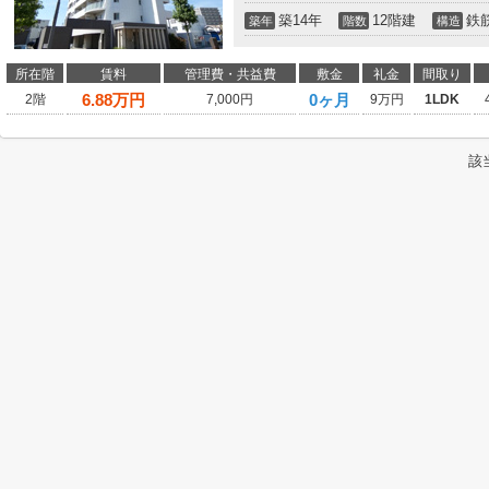
築14年
12階建
鉄
築年
階数
構造
所在階
賃料
管理費・共益費
敷金
礼金
間取り
6.88
万円
0ヶ月
2階
7,000円
9万円
1LDK
該