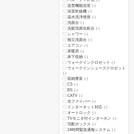
(-)
追焚機能浴室
(-)
浴室乾燥機
(-)
温水洗浄便座
(-)
洗面台
(-)
洗髪洗面化粧台
(-)
シャワー
(-)
独立洗面台
(-)
エアコン
(-)
床暖房
(-)
床下収納
(-)
ウォークインクロゼット
(-)
ウォークインシューズクロゼット
(-)
収納豊富
(-)
CS
(-)
BS
(-)
CATV
(-)
光ファイバー
(-)
インターネット対応
(-)
オートロック
(-)
TVモニタ付インターホン
(-)
宅配ボックス
(-)
24時間緊急通報システム
(-)