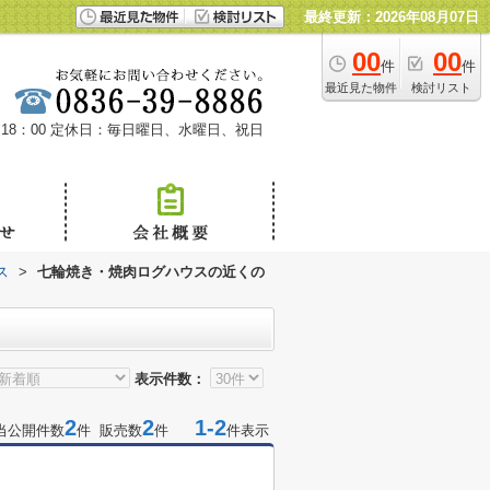
最終更新：2026年08月07日
00
00
件
件
最近見た物件
検討リスト
18：00
定休日：毎日曜日、水曜日、祝日
ス
>
七輪焼き・焼肉ログハウスの近くの
表示件数：
2
2
1-2
当公開件数
件 販売数
件
件表示