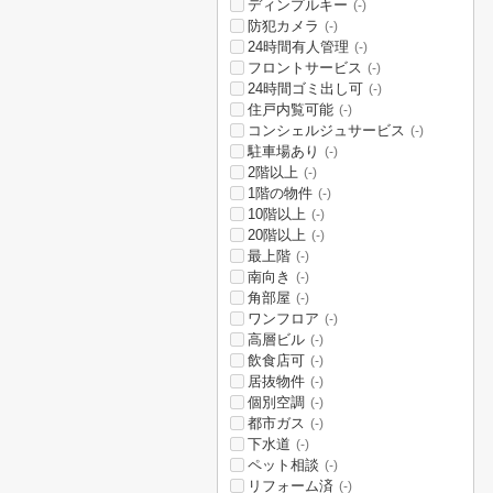
ディンプルキー
(-)
防犯カメラ
(-)
24時間有人管理
(-)
フロントサービス
(-)
24時間ゴミ出し可
(-)
住戸内覧可能
(-)
コンシェルジュサービス
(-)
駐車場あり
(-)
2階以上
(-)
1階の物件
(-)
10階以上
(-)
20階以上
(-)
最上階
(-)
南向き
(-)
角部屋
(-)
ワンフロア
(-)
高層ビル
(-)
飲食店可
(-)
居抜物件
(-)
個別空調
(-)
都市ガス
(-)
下水道
(-)
ペット相談
(-)
リフォーム済
(-)