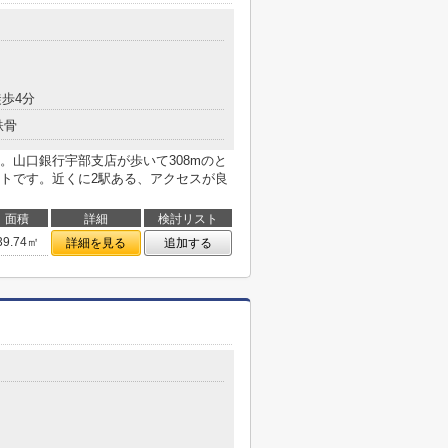
歩4分
鉄骨
。山口銀行宇部支店が歩いて308mのと
トです。近くに2駅ある、アクセスが良
面積
詳細
検討リスト
39.74㎡
詳細を見る
追加する