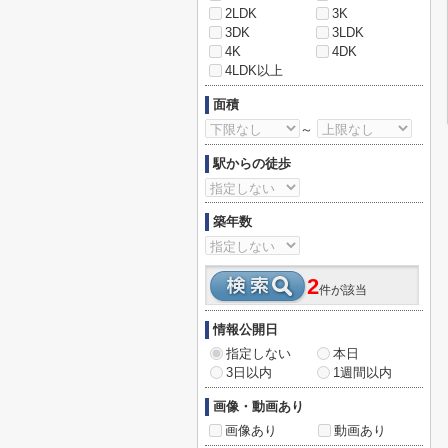
2LDK
3K
3DK
3LDK
4K
4DK
4LDK以上
面積
～
駅からの徒歩
築年数
2
件が該当
情報公開日
指定しない
本日
3日以内
1週間以内
画像・動画あり
画像あり
動画あり