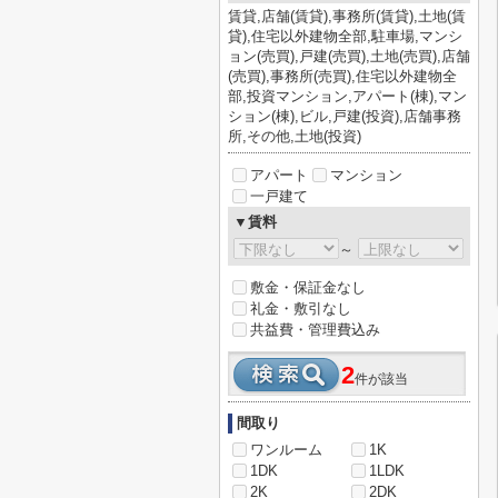
賃貸,店舗(賃貸),事務所(賃貸),土地(賃
貸),住宅以外建物全部,駐車場,マンシ
ョン(売買),戸建(売買),土地(売買),店舗
(売買),事務所(売買),住宅以外建物全
部,投資マンション,アパート(棟),マン
ション(棟),ビル,戸建(投資),店舗事務
所,その他,土地(投資)
アパート
マンション
一戸建て
▼賃料
～
敷金・保証金なし
礼金・敷引なし
共益費・管理費込み
2
件が該当
間取り
ワンルーム
1K
1DK
1LDK
2K
2DK