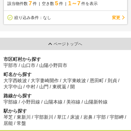
7
5
1～7
該当物件数
件
空き数
件
件を表示
変更
絞り込み条件：
なし
ページトップへ
市区町村から探す
宇部市
/
山口市
/
山陽小野田市
町名から探す
大字西岐波
/
大字妻崎開作
/
大字東岐波
/
恩田町
/
則貞
/
大字中山
/
中村
/
山門
/
東梶返
/
開
路線から探す
宇部線
/
小野田線
/
山陽本線
/
美祢線
/
山陽新幹線
駅から探す
琴芝
/
東新川
/
宇部新川
/
草江
/
床波
/
岩鼻
/
宇部
/
宇部岬
/
居能
/
常盤