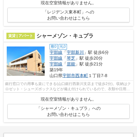
現在空室情報がありません。
「レジデンス東本町」への
お問い合わせはこちら
シャーメゾン・キュプラ
賃貸 | アパート
敷0
礼0
宇部線
「
宇部新川
」駅 徒歩6分
宇部線
「
琴芝
」駅 徒歩20分
宇部線
「
居能
」駅 徒歩21分
築19年
山口県
宇部市
西本町
１丁目7-8
銀行窓口での用事も楽にできる(山口銀行西新川支店まで徒歩2分)。収納はク
ロゼット・シューズボックスなどが備え付けられているので、衣類や日用品
の収納に重宝します。室内設備は浴室...
現在空室情報がありません。
「シャーメゾン・キュプラ」への
お問い合わせはこちら