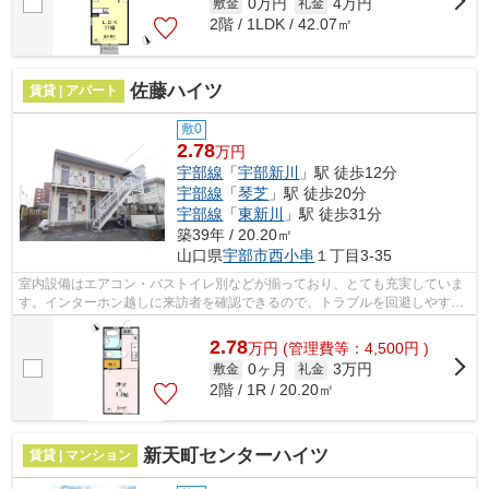
0万円
4万円
敷金
礼金
2階 / 1LDK / 42.07㎡
佐藤ハイツ
賃貸 | アパート
敷0
2.78
万円
宇部線
「
宇部新川
」駅 徒歩12分
宇部線
「
琴芝
」駅 徒歩20分
宇部線
「
東新川
」駅 徒歩31分
築39年 / 20.20㎡
山口県
宇部市
西小串
１丁目3-35
室内設備はエアコン・バストイレ別などが揃っており、とても充実していま
す。インターホン越しに来訪者を確認できるので、トラブルを回避しやすく
なります。ネットの回線工事が済んで...
2.78
万
円
(管理費等：4,500円 )
0ヶ月
3万円
敷金
礼金
2階 / 1R / 20.20㎡
新天町センターハイツ
賃貸 | マンション