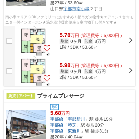
築27年 / 53.60㎡
山口県
宇部市
南小串
２丁目
南小串エリア３DKファミリーにおすすめ！都市ガス物件★エアコン１台☆モ
ニター付インターホン★温水洗浄暖房便座☆室内物干し付きです★
5.78
万
円
(管理費等：5,000円 )
0ヶ月
8万円
敷金
礼金
1階 / 3DK / 53.60㎡
5.98
万
円
(管理費等：5,000円 )
0ヶ月
4万円
敷金
礼金
2階 / 3DK / 53.60㎡
プライムプレサージ
賃貸 | アパート
敷0
5.68
万円
宇部線
「
宇部新川
」駅 徒歩15分
宇部線
「
琴芝
」駅 徒歩20分
宇部線
「
東新川
」駅 徒歩31分
築20年 / 40.04㎡