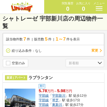
閲覧履歴
お気に入り
メニュー
0
0
シャトレーゼ 宇部新川店の周辺物件一
覧
7
5
1～7
該当物件数
件
販売数
件
件を表示
変更
絞り込み条件：
なし
空室のみ
ラプランタン
賃貸 | アパート
敷0
5.78
5.98
万円～
万円
宇部線
「
宇部新川
」駅 徒歩12分
宇部線
「
琴芝
」駅 徒歩17分
宇部線
「
東新川
」駅 徒歩27分