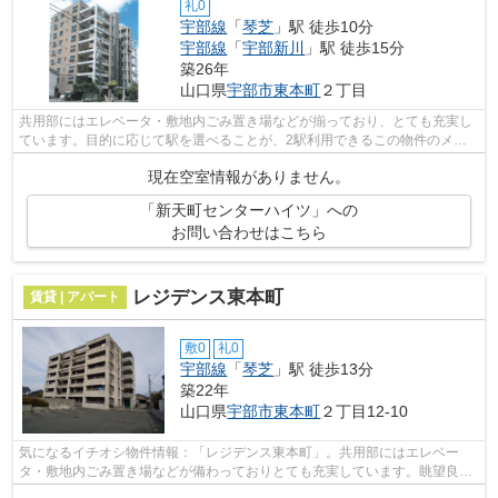
礼0
宇部線
「
琴芝
」駅 徒歩10分
宇部線
「
宇部新川
」駅 徒歩15分
築26年
山口県
宇部市
東本町
２丁目
共用部にはエレベータ・敷地内ごみ置き場などが揃っており、とても充実し
ています。目的に応じて駅を選べることが、2駅利用できるこの物件のメリ
ットです。こちらの物件はマンションで...
現在空室情報がありません。
「新天町センターハイツ」への
お問い合わせはこちら
レジデンス東本町
賃貸 | アパート
敷0
礼0
宇部線
「
琴芝
」駅 徒歩13分
築22年
山口県
宇部市
東本町
２丁目12-10
気になるイチオシ物件情報：「レジデンス東本町」。共用部にはエレベー
タ・敷地内ごみ置き場などが備わっておりとても充実しています。眺望良好
なエリアで魅力的です。こちらの物件は...