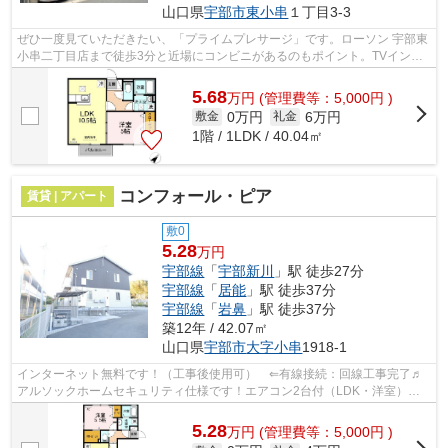
山口県
宇部市
東小串
１丁目3-3
ぜひ一度見ていただきたい、「プライムプレサージ」です。ローソン 宇部東
小串二丁目店まで徒歩3分と近場にコンビニがあるのもポイント。TVインタ
ーホンで、モニターから来訪者が確認...
5.68
万
円
(管理費等：5,000円 )
0万円
6万円
敷金
礼金
1階 / 1LDK / 40.04㎡
コンフォール・ピア
賃貸 | アパート
敷0
5.28
万円
宇部線
「
宇部新川
」駅 徒歩27分
宇部線
「
居能
」駅 徒歩37分
宇部線
「
岩鼻
」駅 徒歩37分
築12年 / 42.07㎡
山口県
宇部市
大字小串
1918-1
インターネット無料です！（工事後使用可） ⇐有線接続：回線工事完了♬
アルソックホームセキュリティ仕様です！エアコン2台付（LDK・洋室）！
WIC付、対面キッチン、追焚き機能付風呂、...
5.28
万
円
(管理費等：5,000円 )