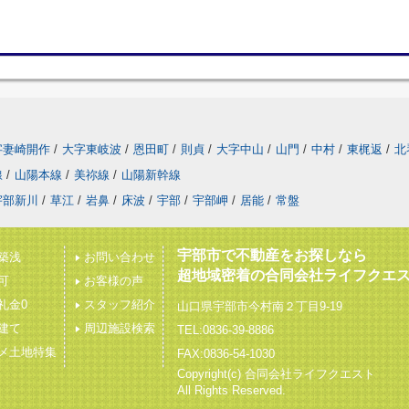
字妻崎開作
/
大字東岐波
/
恩田町
/
則貞
/
大字中山
/
山門
/
中村
/
東梶返
/
北
線
/
山陽本線
/
美祢線
/
山陽新幹線
宇部新川
/
草江
/
岩鼻
/
床波
/
宇部
/
宇部岬
/
居能
/
常盤
宇部市で不動産をお探しなら
築浅
お問い合わせ
超地域密着の合同会社ライフクエ
可
お客様の声
礼金0
スタッフ紹介
山口県宇部市今村南２丁目9-19
建て
周辺施設検索
TEL:0836-39-8886
メ土地特集
FAX:0836-54-1030
Copyright(c) 合同会社ライフクエスト
All Rights Reserved.