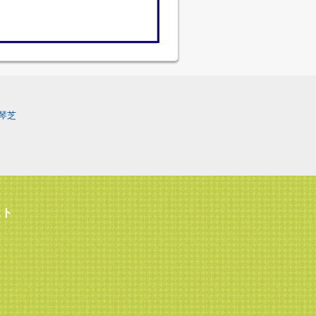
琴芝
スト