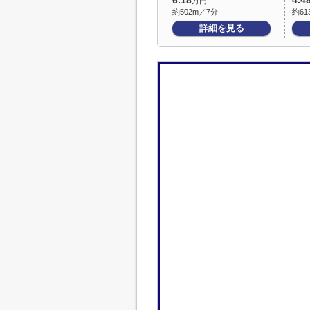
6.18
4.4
万円
約502m／7分
約61
詳細を見る