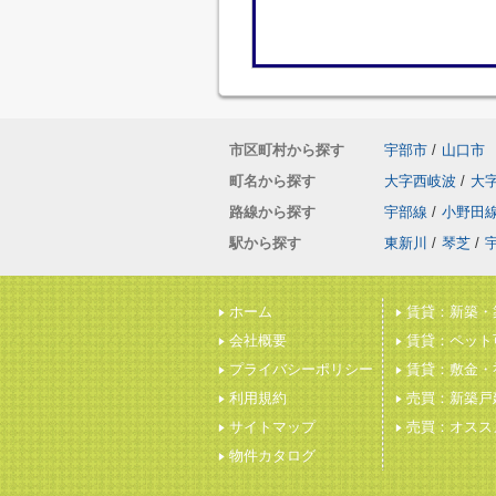
市区町村から探す
宇部市
/
山口市
町名から探す
大字西岐波
/
大
路線から探す
宇部線
/
小野田
駅から探す
東新川
/
琴芝
/
ホーム
賃貸：新築・
会社概要
賃貸：ペット
プライバシーポリシー
賃貸：敷金・
利用規約
売買：新築戸
サイトマップ
売買：オスス
物件カタログ