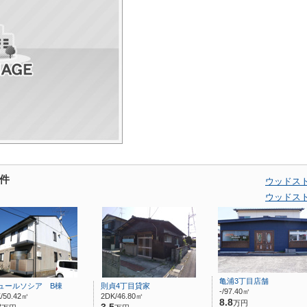
件
ウッドス
ウッドス
亀浦3丁目店舗
ュールソシア B棟
則貞4丁目貸家
-/97.40㎡
/50.42㎡
2DK/46.80㎡
8.8
万円