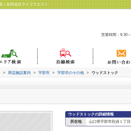
産｜合同会社ライフクエスト
営業時間：9:30～
ト
>
周辺施設案内
>
宇部市
>
宇部市のその他
>
ウッドストック
ウッドストックの詳細情報
所在地
山口県宇部市則貞１丁目3