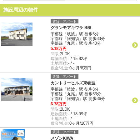
施設周辺の物件
賃貸｜アパート
グランモアキワラ B棟
宇部線「岐波」駅 徒歩5分
宇部線「阿知須」駅 徒歩33分
宇部線「丸尾」駅 徒歩40分
5.18万円
間取:
2LDK
建物面積:
- / 15.82坪
土地面積:
- / -
敷金/礼金:
0ヶ月/8万円
賃貸｜アパート
カントリーヒルズ東岐波
宇部線「岐波」駅 徒歩8分
宇部線「丸尾」駅 徒歩33分
宇部線「阿知須」駅 徒歩36分
6.38万円
間取:
2LDK
建物面積:
- / 18.99坪
土地面積:
- / -
敷金/礼金:
0ヶ月/10万円
賃貸｜アパート
メゾンKIWA