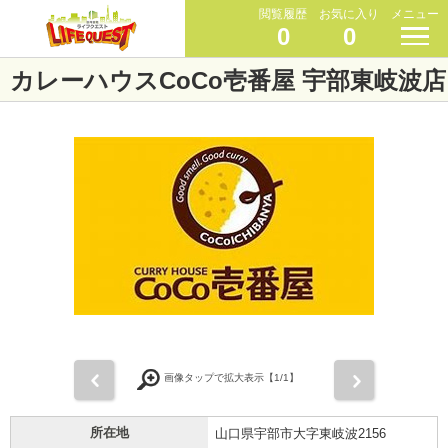
閲覧履歴
お気に入り
メニュー
0
0
カレーハウスCoCo壱番屋 宇部東岐波店
前
次
画像タップで拡大表示【
1
/1】
所在地
山口県宇部市大字東岐波2156