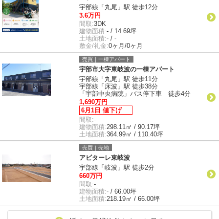
宇部線「丸尾」駅 徒歩12分
3.6万円
間取:
3DK
建物面積:
- / 14.69坪
土地面積:
- / -
敷金/礼金:
0ヶ月/0ヶ月
売買｜一棟アパート
宇部市大字東岐波の一棟アパート
宇部線「丸尾」駅 徒歩11分
宇部線「床波」駅 徒歩38分
「宇部中央病院」バス停下車 徒歩4分
1,690万円
6月1日 値下げ
間取:
-
建物面積:
298.11㎡ / 90.17坪
土地面積:
364.99㎡ / 110.40坪
売買｜売地
アビターレ東岐波
宇部線「岐波」駅 徒歩2分
660万円
間取:
-
建物面積:
- / 66.00坪
土地面積:
218.19㎡ / 66.00坪