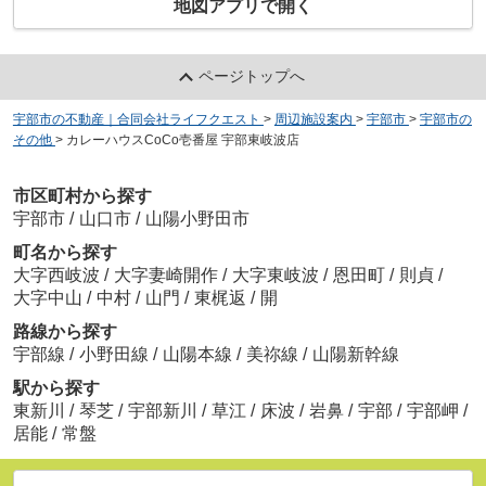
地図アプリで開く
ページトップへ
宇部市の不動産｜合同会社ライフクエスト
>
周辺施設案内
>
宇部市
>
宇部市の
その他
>
カレーハウスCoCo壱番屋 宇部東岐波店
市区町村から探す
宇部市
/
山口市
/
山陽小野田市
町名から探す
大字西岐波
/
大字妻崎開作
/
大字東岐波
/
恩田町
/
則貞
/
大字中山
/
中村
/
山門
/
東梶返
/
開
路線から探す
宇部線
/
小野田線
/
山陽本線
/
美祢線
/
山陽新幹線
駅から探す
東新川
/
琴芝
/
宇部新川
/
草江
/
床波
/
岩鼻
/
宇部
/
宇部岬
/
居能
/
常盤