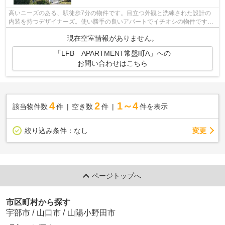
高いニーズのある、駅徒歩7分の物件です。目立つ外観と洗練された設計の
内装を持つデザイナーズ。使い勝手の良いアパートでイチオシの物件です。
2駅利用できる場所にあるので利便性が...
現在空室情報がありません。
「LFB APARTMENT常盤町A」への
お問い合わせはこちら
4
2
1～4
該当物件数
件
空き数
件
件を表示
変更
絞り込み条件：
なし
ページトップへ
市区町村から探す
宇部市
/
山口市
/
山陽小野田市