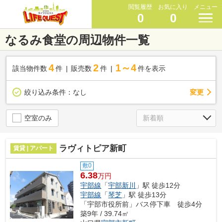
閲覧履歴
お気に入り
メニュー
0
0
なるみ食堂の周辺物件一覧
4
2
1～4
該当物件数
件
販売数
件
件を表示
変更
絞り込み条件：
なし
空室のみ
ラヴィトピア新町
賃貸 | アパート
敷0
6.38
万円
宇部線
「
宇部新川
」駅 徒歩12分
宇部線
「
琴芝
」駅 徒歩13分
「宇部市役所前」バス停下車 徒歩4分
築9年 / 39.74㎡