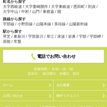
町名から探す
大字西岐波
/
大字妻崎開作
/
大字東岐波
/
恩田町
/
則貞
/
大字中山
/
中村
/
山門
/
東梶返
/
開
路線から探す
宇部線
/
小野田線
/
山陽本線
/
美祢線
/
山陽新幹線
駅から探す
琴芝
/
東新川
/
宇部新川
/
草江
/
床波
/
岩鼻
/
宇部
/
宇部岬
/
居能
/
常盤
電話でお問い合わせ
営業時間：
9:30～18：00
定休日：
毎日曜日、水曜日、祝日
ホーム
会社概要
お問い合わせ
物件リクエスト