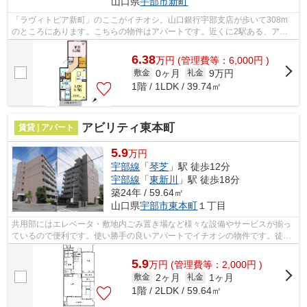
山口県
宇部市
新町
「ラヴィトピア新町」のここがイチオシ。山口銀行宇部支店が歩いて308m
のところにあります。こちらの物件はアパートです。近くに2駅ある、アク
セスが良い物件です。宇部市エリアにある...
6.38
万
円
(管理費等：6,000円 )
0ヶ月
9万円
敷金
礼金
1階 / 1LDK / 39.74㎡
アビリティ東本町
賃貸 | アパート
5.9
万円
宇部線
「
琴芝
」駅 徒歩12分
宇部線
「
東新川
」駅 徒歩18分
築24年 / 59.64㎡
山口県
宇部市
東本町
１丁目
共用部にはエレベータ・敷地内ごみ置き場など様々な設備やサービスが揃っ
ているので便利です。使い勝手の良いアパートでイチオシの物件です。徒歩
12分で駅へのアクセスができる物件で...
5.9
万
円
(管理費等：2,000円 )
2ヶ月
1ヶ月
敷金
礼金
1階 / 2LDK / 59.64㎡