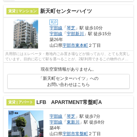
新天町センターハイツ
賃貸 | マンション
礼0
宇部線
「
琴芝
」駅 徒歩10分
宇部線
「
宇部新川
」駅 徒歩15分
築26年
山口県
宇部市
東本町
２丁目
共用部にはエレベータ・敷地内ごみ置き場などが揃っており、とても充実し
ています。目的に応じて駅を選べることが、2駅利用できるこの物件のメリ
ットです。こちらの物件はマンションで...
現在空室情報がありません。
「新天町センターハイツ」への
お問い合わせはこちら
LFB APARTMENT常盤町A
賃貸 | アパート
宇部線
「
琴芝
」駅 徒歩7分
宇部線
「
東新川
」駅 徒歩8分
築4年
山口県
宇部市
常盤町
２丁目