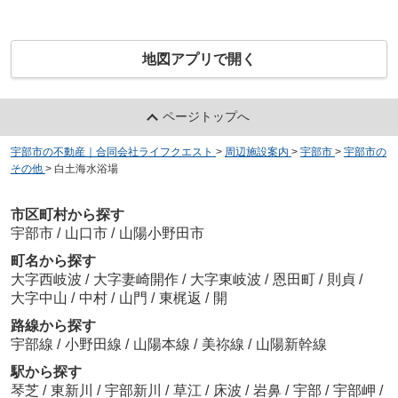
地図アプリで開く
ページトップへ
宇部市の不動産｜合同会社ライフクエスト
>
周辺施設案内
>
宇部市
>
宇部市の
その他
>
白土海水浴場
市区町村から探す
宇部市
/
山口市
/
山陽小野田市
町名から探す
大字西岐波
/
大字妻崎開作
/
大字東岐波
/
恩田町
/
則貞
/
大字中山
/
中村
/
山門
/
東梶返
/
開
路線から探す
宇部線
/
小野田線
/
山陽本線
/
美祢線
/
山陽新幹線
駅から探す
琴芝
/
東新川
/
宇部新川
/
草江
/
床波
/
岩鼻
/
宇部
/
宇部岬
/