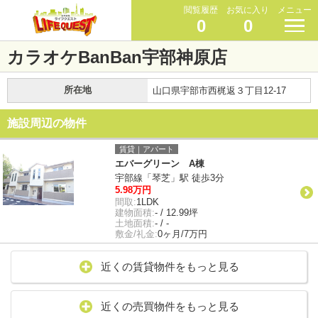
閲覧履歴
お気に入り
メニュー
0
0
カラオケBanBan宇部神原店
所在地
山口県宇部市西梶返３丁目12-17
施設周辺の物件
賃貸｜アパート
エバーグリーン A棟
宇部線「琴芝」駅 徒歩3分
5.98万円
間取:
1LDK
建物面積:
- / 12.99坪
土地面積:
- / -
敷金/礼金:
0ヶ月/7万円
近くの賃貸物件をもっと見る
近くの売買物件をもっと見る