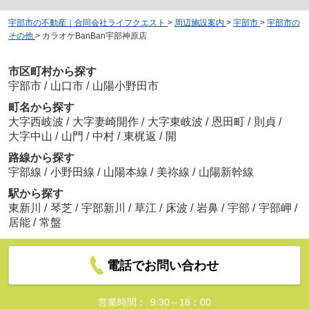
宇部市の不動産｜合同会社ライフクエスト
>
周辺施設案内
>
宇部市
>
宇部市の
その他
>
カラオケBanBan宇部神原店
市区町村から探す
宇部市
/
山口市
/
山陽小野田市
町名から探す
大字西岐波
/
大字妻崎開作
/
大字東岐波
/
恩田町
/
則貞
/
大字中山
/
山門
/
中村
/
東梶返
/
開
路線から探す
宇部線
/
小野田線
/
山陽本線
/
美祢線
/
山陽新幹線
駅から探す
東新川
/
琴芝
/
宇部新川
/
草江
/
床波
/
岩鼻
/
宇部
/
宇部岬
/
居能
/
常盤
電話でお問い合わせ
営業時間：
9:30～18：00