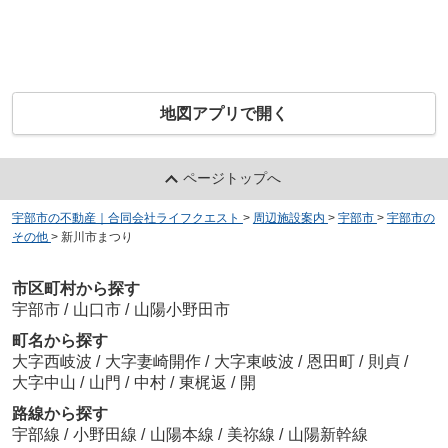
地図アプリで開く
ページトップへ
宇部市の不動産｜合同会社ライフクエスト
>
周辺施設案内
>
宇部市
>
宇部市の
その他
>
新川市まつり
市区町村から探す
宇部市
/
山口市
/
山陽小野田市
町名から探す
大字西岐波
/
大字妻崎開作
/
大字東岐波
/
恩田町
/
則貞
/
大字中山
/
山門
/
中村
/
東梶返
/
開
路線から探す
宇部線
/
小野田線
/
山陽本線
/
美祢線
/
山陽新幹線