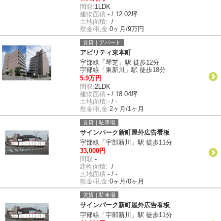
間取:
1LDK
建物面積:
- / 12.02坪
土地面積:
- / -
敷金/礼金:
0ヶ月/9万円
賃貸｜アパート
アビリティ東本町
宇部線「琴芝」駅 徒歩12分
宇部線「東新川」駅 徒歩18分
5.9万円
間取:
2LDK
建物面積:
- / 18.04坪
土地面積:
- / -
敷金/礼金:
2ヶ月/1ヶ月
賃貸｜駐車場
サインパーク新町屋外広告看板
宇部線「宇部新川」駅 徒歩11分
33,000円
間取:
-
建物面積:
- / -
土地面積:
- / -
敷金/礼金:
0ヶ月/0ヶ月
賃貸｜駐車場
サインパーク新町屋外広告看板
宇部線「宇部新川」駅 徒歩11分