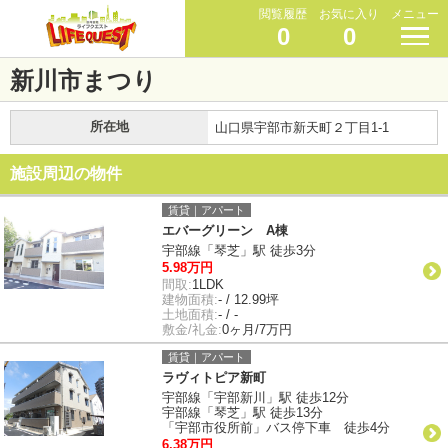
閲覧履歴
お気に入り
メニュー
0
0
新川市まつり
所在地
山口県宇部市新天町２丁目1-1
施設周辺の物件
賃貸｜アパート
エバーグリーン A棟
宇部線「琴芝」駅 徒歩3分
5.98万円
間取:
1LDK
建物面積:
- / 12.99坪
土地面積:
- / -
敷金/礼金:
0ヶ月/7万円
賃貸｜アパート
ラヴィトピア新町
宇部線「宇部新川」駅 徒歩12分
宇部線「琴芝」駅 徒歩13分
「宇部市役所前」バス停下車 徒歩4分
6.38万円