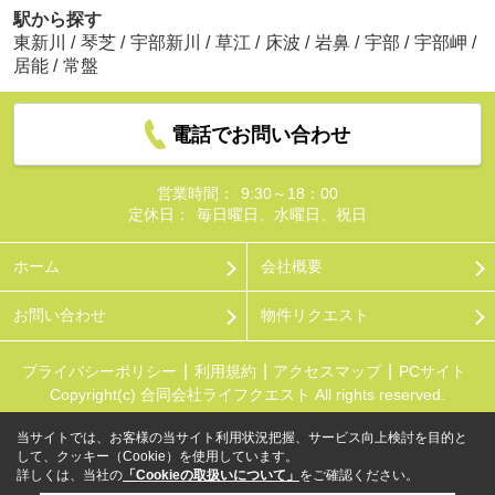
駅から探す
東新川
/
琴芝
/
宇部新川
/
草江
/
床波
/
岩鼻
/
宇部
/
宇部岬
/
居能
/
常盤
電話でお問い合わせ
営業時間：
9:30～18：00
定休日：
毎日曜日、水曜日、祝日
ホーム
会社概要
お問い合わせ
物件リクエスト
プライバシーポリシー
利用規約
アクセスマップ
PCサイト
Copyright(c) 合同会社ライフクエスト All rights reserved.
当サイトでは、お客様の当サイト利用状況把握、サービス向上検討を目的と
して、クッキー（Cookie）を使用しています。
詳しくは、当社の
「Cookieの取扱いについて」
をご確認ください。