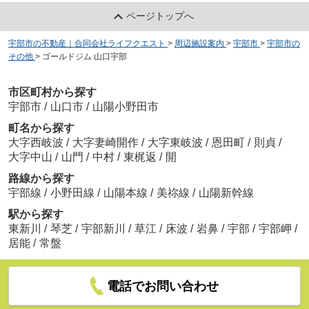
ページトップへ
宇部市の不動産｜合同会社ライフクエスト
>
周辺施設案内
>
宇部市
>
宇部市の
その他
>
ゴールドジム 山口宇部
市区町村から探す
宇部市
/
山口市
/
山陽小野田市
町名から探す
大字西岐波
/
大字妻崎開作
/
大字東岐波
/
恩田町
/
則貞
/
大字中山
/
山門
/
中村
/
東梶返
/
開
路線から探す
宇部線
/
小野田線
/
山陽本線
/
美祢線
/
山陽新幹線
駅から探す
東新川
/
琴芝
/
宇部新川
/
草江
/
床波
/
岩鼻
/
宇部
/
宇部岬
/
居能
/
常盤
電話でお問い合わせ