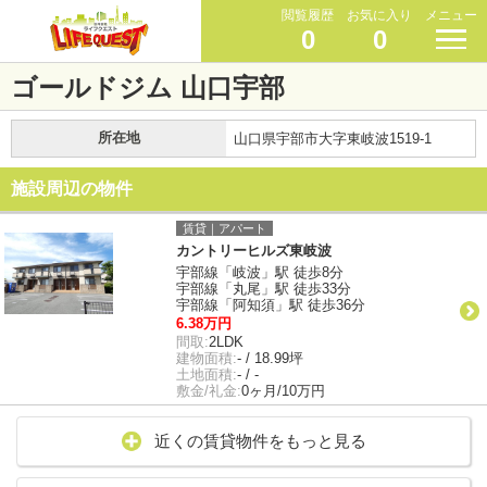
閲覧履歴
お気に入り
メニュー
0
0
ゴールドジム 山口宇部
所在地
山口県宇部市大字東岐波1519-1
施設周辺の物件
賃貸｜アパート
カントリーヒルズ東岐波
宇部線「岐波」駅 徒歩8分
宇部線「丸尾」駅 徒歩33分
宇部線「阿知須」駅 徒歩36分
6.38万円
間取:
2LDK
建物面積:
- / 18.99坪
土地面積:
- / -
敷金/礼金:
0ヶ月/10万円
近くの賃貸物件をもっと見る