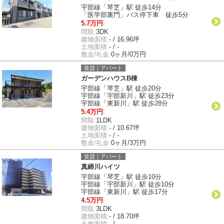
宇部線「琴芝」駅 徒歩14分
「医学部裏門」バス停下車 徒歩5分
5.7万円
間取:
3DK
建物面積:
- / 16.96坪
土地面積:
- / -
敷金/礼金:
0ヶ月/0万円
賃貸｜アパート
ガーデンハウスB棟
宇部線「琴芝」駅 徒歩20分
宇部線「宇部新川」駅 徒歩23分
宇部線「東新川」駅 徒歩28分
5.4万円
間取:
1LDK
建物面積:
- / 10.67坪
土地面積:
- / -
敷金/礼金:
0ヶ月/3万円
賃貸｜アパート
真締川ハイツ
宇部線「琴芝」駅 徒歩10分
宇部線「宇部新川」駅 徒歩10分
宇部線「東新川」駅 徒歩17分
4.5万円
間取:
3LDK
建物面積:
- / 18.70坪
土地面積:
- / -