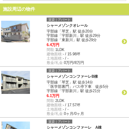
施設周辺の物件
賃貸｜アパート
シャーメゾンクオレール
宇部線「琴芝」駅 徒歩20分
宇部線「宇部新川」駅 徒歩29分
宇部線「東新川」駅 徒歩29分
6.4万円
間取:
1LDK
建物面積:
- / 15.98坪
土地面積:
- / -
敷金/礼金:
0万円/8万円
賃貸｜アパート
シャーメゾンコンファーレB棟
宇部線「琴芝」駅 徒歩14分
「医学部裏門」バス停下車 徒歩5分
宇部線「宇部新川」駅 徒歩21分
6.1万円
間取:
2LDK
建物面積:
- / 17.57坪
土地面積:
- / -
敷金/礼金:
0ヶ月/0ヶ月
賃貸｜アパート
シャーメゾンコンファーレ A棟