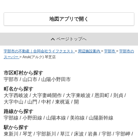
地図アプリで開く
ページトップへ
宇部市の不動産｜合同会社ライフクエスト
>
周辺施設案内
>
宇部市
>
宇部市の
スーパー
>
Aruk(アルク) 琴芝店
市区町村から探す
宇部市
/
山口市
/
山陽小野田市
町名から探す
大字西岐波
/
大字妻崎開作
/
大字東岐波
/
恩田町
/
則貞
/
大字中山
/
山門
/
中村
/
東梶返
/
開
路線から探す
宇部線
/
小野田線
/
山陽本線
/
美祢線
/
山陽新幹線
駅から探す
東新川
/
琴芝
/
宇部新川
/
草江
/
床波
/
岩鼻
/
宇部
/
宇部岬
/