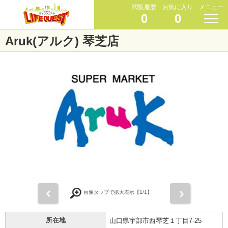
閲覧履歴
お気に入り
メニュー
0
0
Aruk(アルク) 琴芝店
前
次
画像タップで拡大表示【
1
/1】
所在地
山口県宇部市西琴芝１丁目7-25