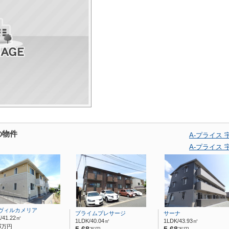
の物件
A-プライス
A-プライス
ヴィルカメリア
プライムプレサージ
サーナ
/41.22㎡
1LDK/40.04㎡
1LDK/43.93㎡
8
万円