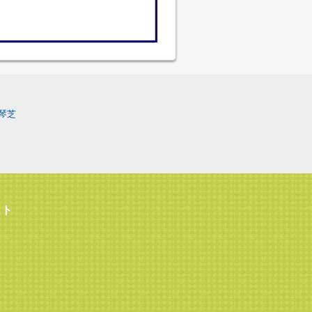
琴芝
スト