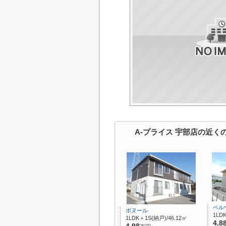
A-プライス 宇部店の近く
ベル
ボヌール
1LDK
1LDK＋1S(納戸)/46.12㎡
4.8