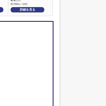
6.4
万円
約799m／10分
詳細を見る