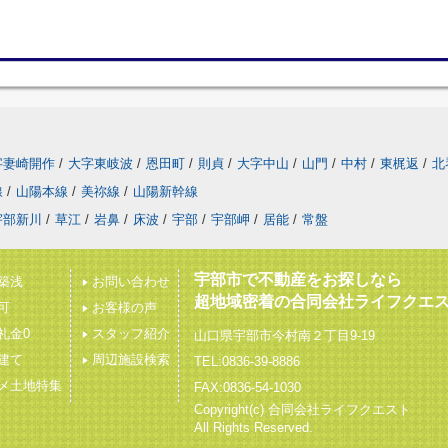
字妻崎開作
/
大字東岐波
/
恩田町
/
則貞
/
大字中山
/
山門
/
中村
/
東梶返
/
北
線
/
山陽本線
/
美祢線
/
山陽新幹線
宇部新川
/
草江
/
岩鼻
/
床波
/
宇部
/
宇部岬
/
居能
/
常盤
宇部市で不動産をお探しなら
築浅
お問い合わせ
超地域密着の合同会社ライフクエ
可
お客様の声
礼金0
スタッフ紹介
山口県宇部市今村南２丁目9-19
建て
周辺施設検索
TEL:0836-39-8886
メ土地特集
FAX:0836-54-1030
Copyright(c) 合同会社ライフクエスト
All Rights Reserved.