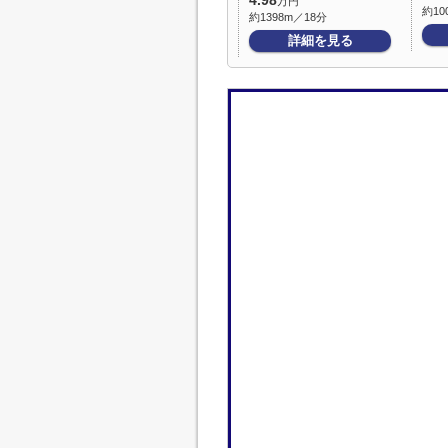
4.98
万円
約10
約1398m／18分
詳細を見る