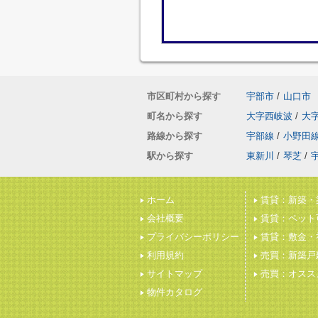
市区町村から探す
宇部市
/
山口市
町名から探す
大字西岐波
/
大
路線から探す
宇部線
/
小野田
駅から探す
東新川
/
琴芝
/
ホーム
賃貸：新築・
会社概要
賃貸：ペット
プライバシーポリシー
賃貸：敷金・
利用規約
売買：新築戸
サイトマップ
売買：オスス
物件カタログ