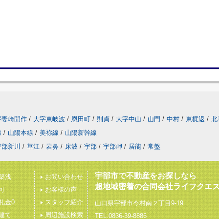
字妻崎開作
/
大字東岐波
/
恩田町
/
則貞
/
大字中山
/
山門
/
中村
/
東梶返
/
北
線
/
山陽本線
/
美祢線
/
山陽新幹線
宇部新川
/
草江
/
岩鼻
/
床波
/
宇部
/
宇部岬
/
居能
/
常盤
宇部市で不動産をお探しなら
築浅
お問い合わせ
超地域密着の合同会社ライフクエ
可
お客様の声
礼金0
スタッフ紹介
山口県宇部市今村南２丁目9-19
建て
周辺施設検索
TEL:0836-39-8886