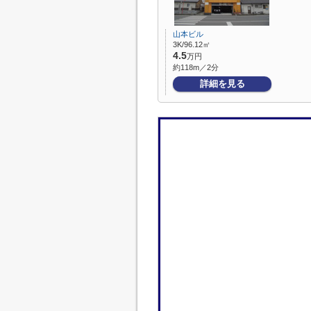
山本ビル
3K/96.12㎡
4.5
万円
約118m／2分
詳細を見る