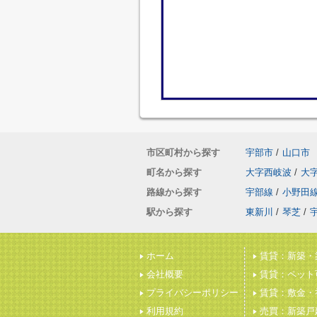
市区町村から探す
宇部市
/
山口市
町名から探す
大字西岐波
/
大
路線から探す
宇部線
/
小野田
駅から探す
東新川
/
琴芝
/
ホーム
賃貸：新築・
会社概要
賃貸：ペット
プライバシーポリシー
賃貸：敷金・
利用規約
売買：新築戸