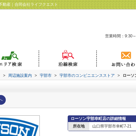
不動産｜合同会社ライフクエスト
営業時間：9:30～
ト
>
周辺施設案内
>
宇部市
>
宇部市のコンビニエンスストア
>
ローソ
へ
ローソン宇部幸町店の詳細情報
所在地
山口県宇部市幸町7-21