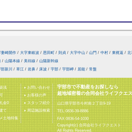
字妻崎開作
/
大字東岐波
/
恩田町
/
則貞
/
大字中山
/
山門
/
中村
/
東梶返
/
北
線
/
山陽本線
/
美祢線
/
山陽新幹線
宇部新川
/
草江
/
岩鼻
/
床波
/
宇部
/
宇部岬
/
居能
/
常盤
宇部市で不動産をお探しなら
築浅
お問い合わせ
超地域密着の合同会社ライフクエ
可
お客様の声
礼金0
スタッフ紹介
山口県宇部市今村南２丁目9-19
建て
周辺施設検索
TEL:0836-39-8886
メ土地特集
FAX:0836-54-1030
Copyright(c) 合同会社ライフクエスト
All Rights Reserved.