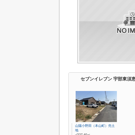
セブンイレブン 宇部東須
山陽小野田（本山町）売土
地
-/227.40㎡