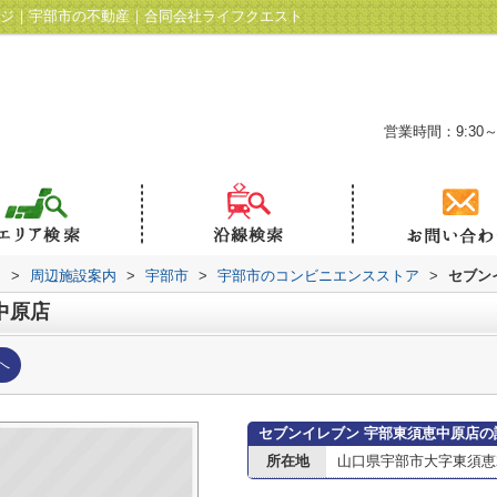
ージ｜宇部市の不動産｜合同会社ライフクエスト
営業時間：9:30～
ト
>
周辺施設案内
>
宇部市
>
宇部市のコンビニエンスストア
>
セブン
中原店
へ
セブンイレブン 宇部東須恵中原店の
所在地
山口県宇部市大字東須恵27