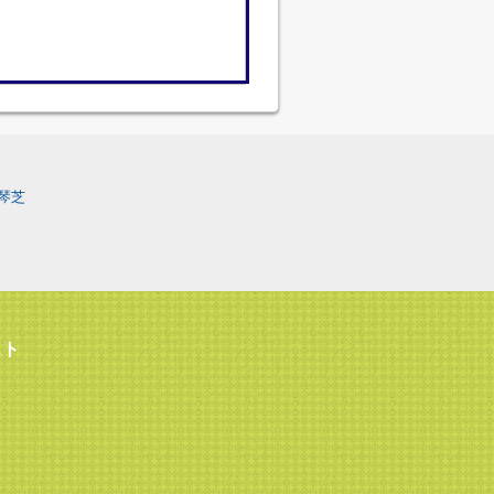
琴芝
スト