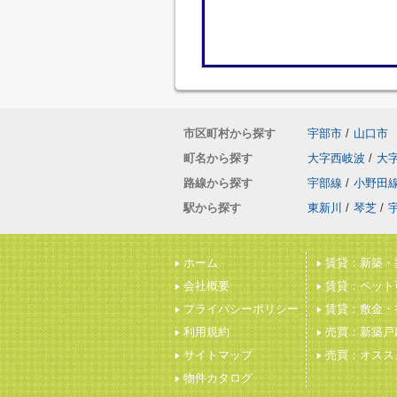
市区町村から探す
宇部市
/
山口市
町名から探す
大字西岐波
/
大
路線から探す
宇部線
/
小野田
駅から探す
東新川
/
琴芝
/
ホーム
賃貸：新築・
会社概要
賃貸：ペット
プライバシーポリシー
賃貸：敷金・
利用規約
売買：新築戸
サイトマップ
売買：オスス
物件カタログ