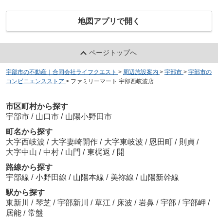
地図アプリで開く
ページトップへ
宇部市の不動産｜合同会社ライフクエスト
>
周辺施設案内
>
宇部市
>
宇部市の
コンビニエンスストア
>
ファミリーマート 宇部西岐波店
市区町村から探す
宇部市
/
山口市
/
山陽小野田市
町名から探す
大字西岐波
/
大字妻崎開作
/
大字東岐波
/
恩田町
/
則貞
/
大字中山
/
中村
/
山門
/
東梶返
/
開
路線から探す
宇部線
/
小野田線
/
山陽本線
/
美祢線
/
山陽新幹線
駅から探す
東新川
/
琴芝
/
宇部新川
/
草江
/
床波
/
岩鼻
/
宇部
/
宇部岬
/
居能
/
常盤