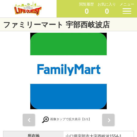
閲覧履歴
お気に入り
メニュー
0
0
ファミリーマート 宇部西岐波店
前
次
画像タップで拡大表示【
1
/1】
所在地
山口県宇部市大字西岐波1554-1