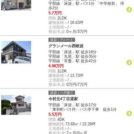
宇部線「床波」駅 バス1分 「中学校前」 停
歩2分
5.7万円
間取:
2LDK
建物面積:
- / 18.63坪
土地面積:
- / -
敷金/礼金:
0ヶ月/3万円
賃貸｜アパート
グランメール西岐波
宇部線「床波」駅 徒歩18分
宇部線「丸尾」駅 徒歩35分
宇部線「常盤」駅 徒歩42分
4.98万円
間取:
1LDK
建物面積:
- / 13.73坪
土地面積:
- / -
敷金/礼金:
0万円/7万円
賃貸｜一戸建て
今村北4丁目貸家
宇部線「床波」駅 徒歩17分
「東和町バス停」バス停下車 徒歩1分
5.5万円
間取:
4DK
建物面積:
73.69㎡ / 22.29坪
土地面積:
- / -
敷金/礼金:
2ヶ月/0ヶ月