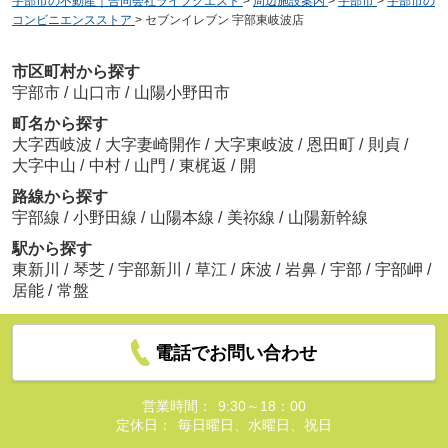
宇部市の不動産｜合同会社ライフクエスト
>
周辺施設案内
>
宇部市
>
宇部市の
コンビニエンスストア
>
セブンイレブン 宇部東岐波店
市区町村から探す
宇部市
/
山口市
/
山陽小野田市
町名から探す
大字西岐波
/
大字妻崎開作
/
大字東岐波
/
恩田町
/
則貞
/
大字中山
/
中村
/
山門
/
東梶返
/
開
路線から探す
宇部線
/
小野田線
/
山陽本線
/
美祢線
/
山陽新幹線
駅から探す
東新川
/
琴芝
/
宇部新川
/
草江
/
床波
/
岩鼻
/
宇部
/
宇部岬
/
居能
/
常盤
電話でお問い合わせ
営業時間：
9:30～18：00
定休日：
毎日曜日、水曜日、祝日