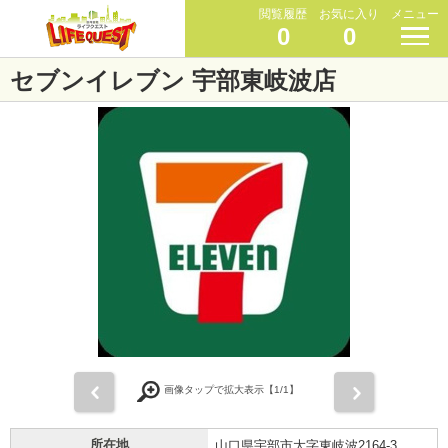
閲覧履歴
お気に入り
メニュー
0
0
セブンイレブン 宇部東岐波店
前
次
画像タップで拡大表示【
1
/1】
所在地
山口県宇部市大字東岐波2164-3