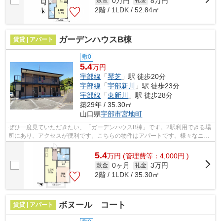
0万円
8万円
敷金
礼金
2階 / 1LDK / 52.84㎡
ガーデンハウスB棟
賃貸 | アパート
敷0
5.4
万円
宇部線
「
琴芝
」駅 徒歩20分
宇部線
「
宇部新川
」駅 徒歩23分
宇部線
「
東新川
」駅 徒歩28分
築29年 / 35.30㎡
山口県
宇部市
宮地町
ぜひ一度見ていただきたい、「ガーデンハウスB棟」です。2駅利用できる場
所にあり、アクセスが便利です。こちらの物件はアパートです。様々なニー
ズに合った物件を豊富に取り揃えてお...
5.4
万
円
(管理費等：4,000円 )
0ヶ月
3万円
敷金
礼金
2階 / 1LDK / 35.30㎡
ボヌール コート
賃貸 | アパート