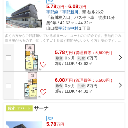
敷0
5.78
6.08
万円～
万円
宇部線
「
宇部新川
」駅 徒歩26分
「新川校入口」バス停下車 徒歩11分
築9年 / 42.62㎡～44.32㎡
山口県
宇部市
中村
１丁目
多くの方からご好評頂いているボヌール コートのご紹介です。敷地内ごみ
置き場があるので、忙しくてゴミを出す時間がないという方も安心です。ご
紹介するのは2016年11月竣工・築6年の...
5.78
万
円
(管理費等：5,500円 )
0ヶ月
8万円
敷金
礼金
2階 / 1LDK / 42.62㎡
6.08
万
円
(管理費等：5,500円 )
0ヶ月
8万円
敷金
礼金
3階 / 1LDK / 44.32㎡
サーナ
賃貸 | アパート
敷0
5.78
万円