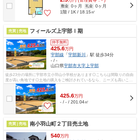
万
円
(管理費等：- )
0ヶ月
0ヶ月
敷金
礼金
1階 / 1K / 18.15㎡
フィールズ上宇部Ⅰ期
売買 | 売地
仲手無料
425.6
万円
宇部線
「
宇部新川
」駅 徒歩34分
- / -
山口県
宇部市
大字上宇部
徒歩23分の場所に宇部市立小羽山小学校があります◎こちらは間取りの自由
度が高い角地です◎土地の購入をご検討されているなら、ニーズも高いこち
らの売地はいかがでしょうか◎こちらの土...
425.6
万
円
- / - / 201.04㎡
南小羽山町２丁目売土地
売買 | 売地
540
万円