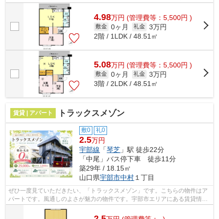
中からご希望の物件が見つからない場合...
4.98
万
円
(管理費等：5,500円 )
0ヶ月
3万円
敷金
礼金
2階 / 1LDK / 48.51㎡
5.08
万
円
(管理費等：5,500円 )
0ヶ月
3万円
敷金
礼金
3階 / 2LDK / 48.51㎡
トラックスメゾン
賃貸 | アパート
敷0
礼0
2.5
万円
宇部線
「
琴芝
」駅 徒歩22分
「中尾」バス停下車 徒歩11分
築29年 / 18.15㎡
山口県
宇部市
中村
１丁目
ぜひ一度見ていただきたい、「トラックスメゾン」です。こちらの物件はア
パートです。風通しのよさが魅力の物件です。宇部市エリアにある賃貸情報
のことなら、地域に密着した当社へお...
2.5