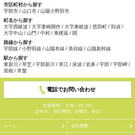
市区町村から探す
宇部市
/
山口市
/
山陽小野田市
町名から探す
大字西岐波
/
大字妻崎開作
/
大字東岐波
/
恩田町
/
則貞
/
大字中山
/
山門
/
中村
/
東梶返
/
開
路線から探す
宇部線
/
小野田線
/
山陽本線
/
美祢線
/
山陽新幹線
駅から探す
東新川
/
琴芝
/
宇部新川
/
草江
/
床波
/
岩鼻
/
宇部
/
宇部岬
/
居能
/
常盤
電話でお問い合わせ
営業時間：
9:30～18：00
定休日：
毎日曜日、水曜日、祝日
ホーム
会社概要