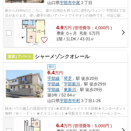
山口県
宇部市
中尾
２丁目
家から429mのところに、薬や日用品を買うのに便利なウォンツ 宇部沼1丁目
店があります。使い勝手の良いアパートでイチオシの物件です。付近に駅が
2つあるので、用途や行き先によって経...
4.9
万
円
(管理費等：4,000円 )
0ヶ月
5万円
敷金
礼金
1階 / 1LDK / 43.01㎡
シャーメゾンクオレール
賃貸 | アパート
敷0
6.4
万円
宇部線
「
琴芝
」駅 徒歩20分
宇部線
「
宇部新川
」駅 徒歩29分
宇部線
「
東新川
」駅 徒歩29分
築3年 / 52.84㎡
山口県
宇部市
中村
３丁目1-26
積水ハウス施工の賃貸住宅です♪★遮音床シャイド５５搭載★インターネット
無料（Ｗｉ－Ｆｉ）★ＥＶコンセント★宅配ＢＯＸ有★スーパーセンタート
ライアル宇部店まで徒歩７分（５６０ｍ）★...
6.4
万
円
(管理費等：5,000円 )