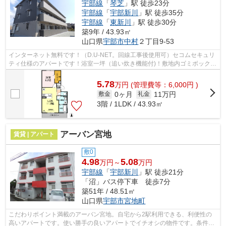
宇部線
「
琴芝
」駅 徒歩23分
宇部線
「
宇部新川
」駅 徒歩35分
宇部線
「
東新川
」駅 徒歩30分
築9年 / 43.93㎡
山口県
宇部市
中村
２丁目9-53
インターネット無料です！（D.U-NET。回線工事後使用可）セコムセキュリ
ティ仕様のアパートです！浴室一坪（追い炊き機能付)！敷地内ゴミボックス
有（民間業者回収）
5.78
万
円
(管理費等：6,000円 )
0ヶ月
11万円
敷金
礼金
3階 / 1LDK / 43.93㎡
アーバン宮地
賃貸 | アパート
敷0
4.98
5.08
万円～
万円
宇部線
「
宇部新川
」駅 徒歩21分
「沼」バス停下車 徒歩7分
築51年 / 48.51㎡
山口県
宇部市
宮地町
こだわりポイント満載のアーバン宮地。自宅から2駅利用できる、利便性の
高いアパートです。使い勝手の良いアパートでイチオシの物件です。条件の