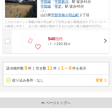
宇部線
「
宇部新川
」駅 徒歩41分
宇部線
「
琴芝
」駅 徒歩45分
- / -
山口県
宇部市
南小羽山町
２丁目
こだわりポイント満載の南小羽山町２丁目売土地☆通風採光やプライバシー
が確保しやすく、また良い眺望が期待できるひな段☆購入価格540万円と好
条件です☆ぜひご検討してみてはいかがで...
540
万
円
- / - / 210.32㎡
9
11
1～9
該当物件数
件
空き数
件
件を表示
変更
絞り込み条件：
なし
ページトップへ