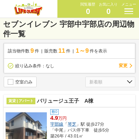
閲覧履歴
お気に入り
メニュー
0
0
セブンイレブン 宇部中宇部店の周辺物
件一覧
9
11
1～9
該当物件数
件
販売数
件
件を表示
変更
絞り込み条件：
なし
空室のみ
バリュージュ王子 A棟
賃貸 | アパート
敷0
4.9
万円
宇部線
「
琴芝
」駅 徒歩27分
「中尾」バス停下車 徒歩5分
築26年 / 43.01㎡