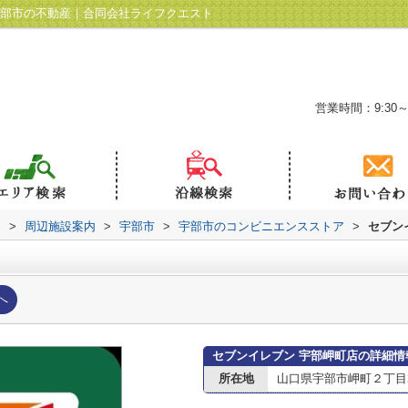
宇部市の不動産｜合同会社ライフクエスト
営業時間：9:30～
ト
>
周辺施設案内
>
宇部市
>
宇部市のコンビニエンスストア
>
セブン
へ
セブンイレブン 宇部岬町店の詳細情
所在地
山口県宇部市岬町２丁目2-