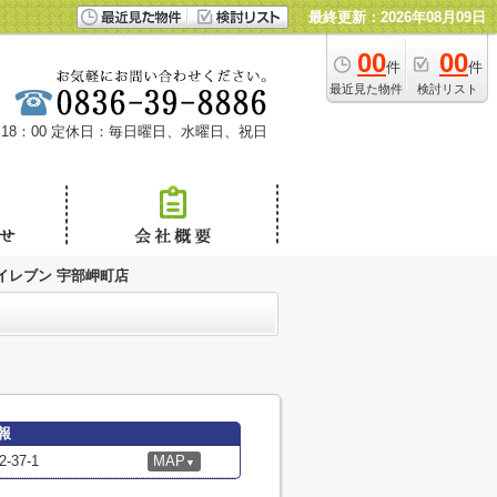
最終更新：2026年08月09日
00
00
件
件
最近見た物件
検討リスト
18：00
定休日：毎日曜日、水曜日、祝日
イレブン 宇部岬町店
報
37-1
MAP
▼