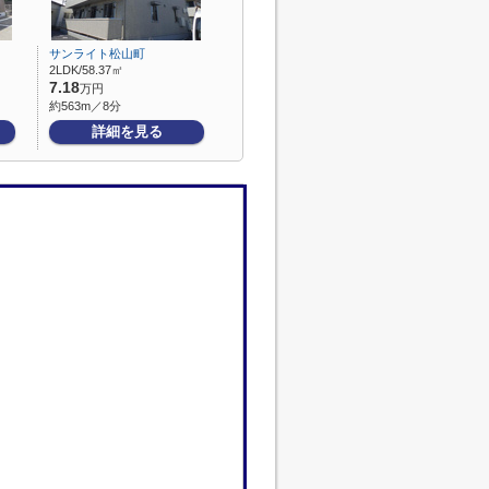
サンライト松山町
2LDK/58.37㎡
7.18
万円
約563m／8分
詳細を見る