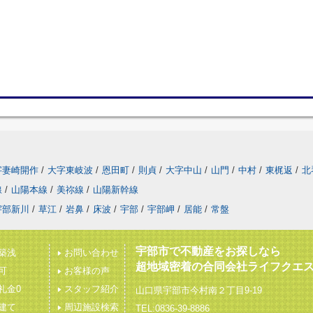
字妻崎開作
/
大字東岐波
/
恩田町
/
則貞
/
大字中山
/
山門
/
中村
/
東梶返
/
北
線
/
山陽本線
/
美祢線
/
山陽新幹線
宇部新川
/
草江
/
岩鼻
/
床波
/
宇部
/
宇部岬
/
居能
/
常盤
宇部市で不動産をお探しなら
築浅
お問い合わせ
超地域密着の合同会社ライフクエ
可
お客様の声
礼金0
スタッフ紹介
山口県宇部市今村南２丁目9-19
建て
周辺施設検索
TEL:0836-39-8886