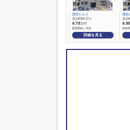
恩田ヒルズ
恩田
2LDK/58.37㎡
2LDK
6.78
6.8
万円
約639m／8分
約63
詳細を見る