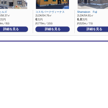
ヒルズ
コスモパークヴィーナス
Shamaison Fuji
/58.37㎡
2LDK/54.76㎡
2LDK/54.81㎡
8
6
6.8
万円
万円
万円
9m／8分
約779m／10分
約520m／7分
詳細を見る
詳細を見る
詳細を見る