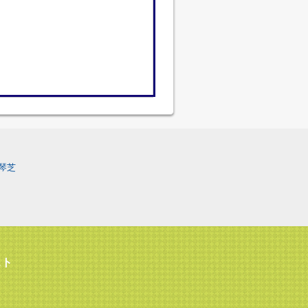
琴芝
スト