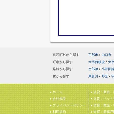
市区町村から探す
宇部市
/
山口市
町名から探す
大字西岐波
/
大
路線から探す
宇部線
/
小野田
駅から探す
東新川
/
琴芝
/
ホーム
賃貸：新築・
会社概要
賃貸：ペット
プライバシーポリシー
賃貸：敷金・
利用規約
売買：新築戸